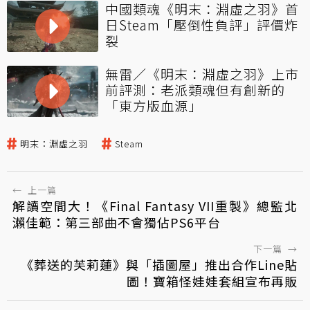
中國類魂《明末：淵虛之羽》首
日Steam「壓倒性負評」評價炸
裂
無雷／《明末：淵虛之羽》上市
前評測：老派類魂但有創新的
「東方版血源」
明末：淵虛之羽
Steam
←
上一篇
解讀空間大！《Final Fantasy VII重製》總監北
瀨佳範：第三部曲不會獨佔PS6平台
下一篇
→
《葬送的芙莉蓮》與「插圖屋」推出合作Line貼
圖！寶箱怪娃娃套組宣布再販