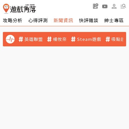
攻略分析
心得評測
新聞資訊
快評雜談
紳士專區
英雄聯盟
橘攸奈
Steam遊戲
吸點迷