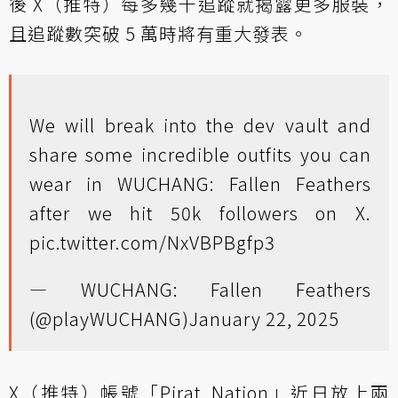
後 X（推特）每多幾千追蹤就揭露更多服裝，
且追蹤數突破 5 萬時將有重大發表。
We will break into the dev vault and
share some incredible outfits you can
wear in WUCHANG: Fallen Feathers
after we hit 50k followers on X.
pic.twitter.com/NxVBPBgfp3
— WUCHANG: Fallen Feathers
(@playWUCHANG)
January 22, 2025
X（推特）帳號「Pirat_Nation」近日放上兩