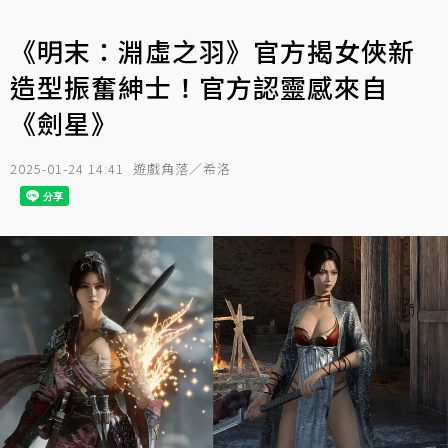
《明末：淵虛之羽》官方揭女俠新
造型振奮紳士！官方認靈感來自
《劍星》
2025-01-24 14:41
遊戲角落／希洛