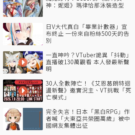
神：妮姬》瑪律恰那泳裝造型
日V大代真白「畢業計數器」宣
布終止 一份來自粉絲500天的告
別
一直呻吟？VTuber詭異「抖動」
直播破130萬觀看 本人發最新聲
明
30人全數陣亡！《艾恩葛朗特迴
盪新聲》邀實況主、VT挑戰「死
亡模式」
完全失言！日本「黑白RPG」作
者喊「大東亞共榮圈萬歲」被中
國網友集體出征