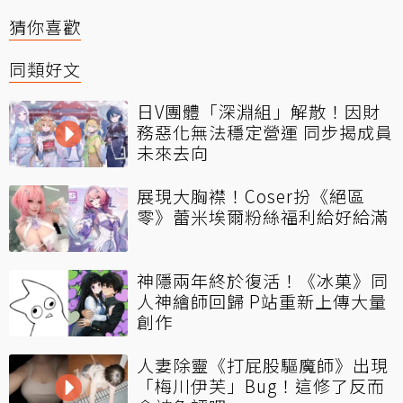
猜你喜歡
同類好文
日V團體「深淵組」解散！因財
務惡化無法穩定營運 同步揭成員
未來去向
展現大胸襟！Coser扮《絕區
零》蕾米埃爾粉絲福利給好給滿
神隱兩年終於復活！《冰菓》同
人神繪師回歸 P站重新上傳大量
創作
人妻除靈《打屁股驅魔師》出現
「梅川伊芙」Bug！這修了反而