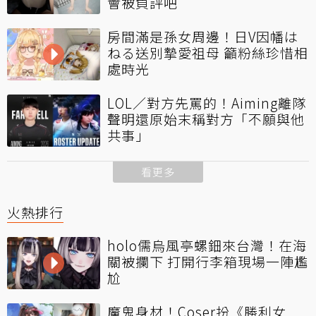
會被負評吧
房間滿是孫女周邊！日V因幡は
ねる送別摯愛祖母 籲粉絲珍惜相
處時光
LOL／對方先罵的！Aiming離隊
聲明還原始末稱對方「不願與他
共事」
看更多
火熱排行
holo儒烏風亭螺鈿來台灣！在海
關被攔下 打開行李箱現場一陣尷
尬
魔鬼身材！Coser扮《勝利女