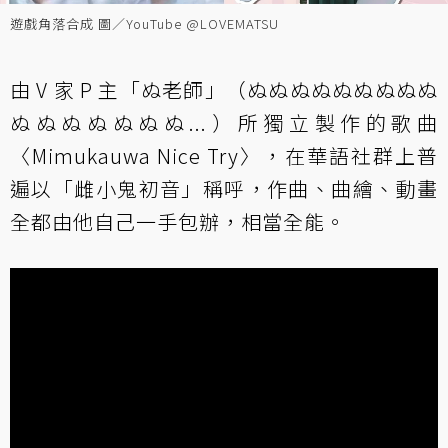
遊戲角落合成 圖／YouTube @LOVEMATSU
由 V 家 P 主「ぬ老師」（ぬぬぬぬぬぬぬぬぬ
ぬぬぬぬぬぬぬ...）所獨立製作的歌曲
〈Mimukauwa Nice Try〉，在華語社群上普
遍以「雌小鬼初音」稱呼，作曲、曲繪、動畫
全都由他自己一手包辦，相當全能。