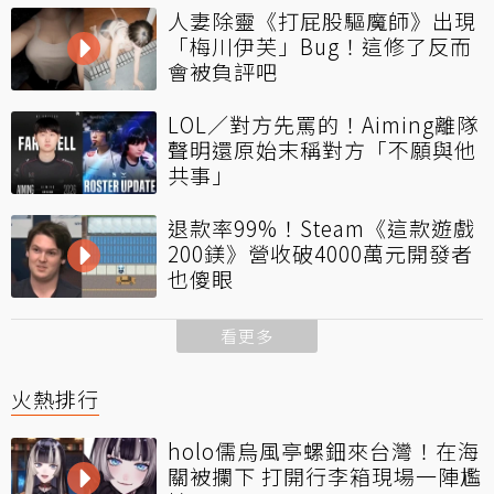
人妻除靈《打屁股驅魔師》出現
「梅川伊芙」Bug！這修了反而
會被負評吧
LOL／對方先罵的！Aiming離隊
聲明還原始末稱對方「不願與他
共事」
退款率99%！Steam《這款遊戲
200鎂》營收破4000萬元開發者
也傻眼
看更多
火熱排行
holo儒烏風亭螺鈿來台灣！在海
關被攔下 打開行李箱現場一陣尷