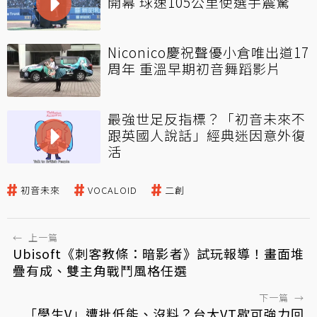
開幕 球速105公里使選手震驚
Niconico慶祝聲優小倉唯出道17
周年 重溫早期初音舞蹈影片
最強世足反指標？「初音未來不
跟英國人說話」經典迷因意外復
活
初音未來
VOCALOID
二創
←
上一篇
Ubisoft《刺客教條：暗影者》試玩報導！畫面堆
疊有成、雙主角戰鬥風格任選
下一篇
→
「學生V」遭批低能、沒料？台大VT歇可強力回