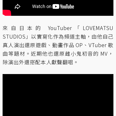
來自日本的 YouTuber「LOVEMATSU
STUDIOS」以實寫化作為頻道主軸，由他自己
真人演出還原遊戲、動畫作品 OP、VTuber 歌
曲等題材。近期他也還原雌小鬼初音的 MV，
除演出外還搭配本人獻聲翻唱。