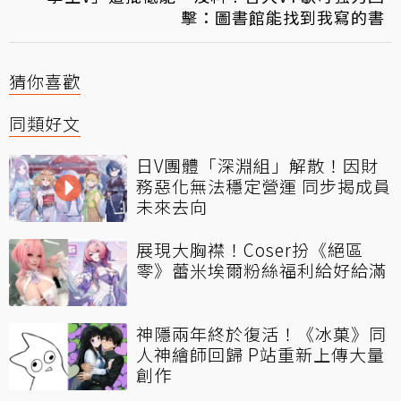
擊：圖書館能找到我寫的書
猜你喜歡
同類好文
日V團體「深淵組」解散！因財
務惡化無法穩定營運 同步揭成員
未來去向
展現大胸襟！Coser扮《絕區
零》蕾米埃爾粉絲福利給好給滿
神隱兩年終於復活！《冰菓》同
人神繪師回歸 P站重新上傳大量
創作