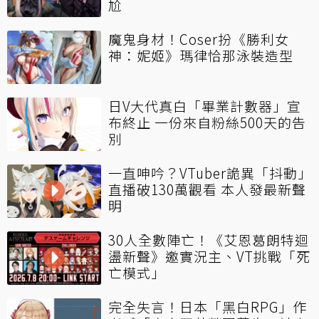
尬
魔鬼身材！Coser扮《勝利女
神：妮姬》瑪律恰那泳裝造型
日V大代真白「畢業計數器」宣
布終止 一份來自粉絲500天的告
別
一直呻吟？VTuber詭異「抖動」
直播破130萬觀看 本人發最新聲
明
30人全數陣亡！《艾恩葛朗特迴
盪新聲》邀實況主、VT挑戰「死
亡模式」
完全失言！日本「黑白RPG」作