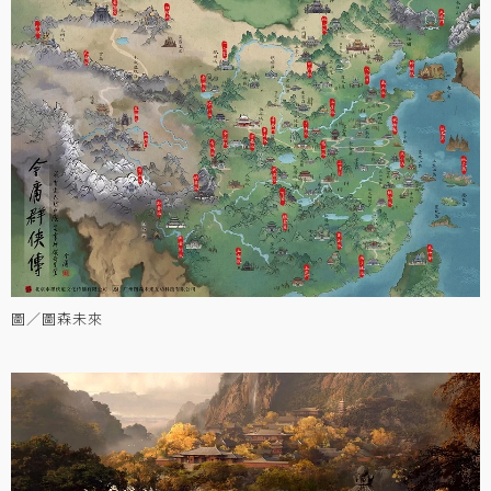
圖／圖森未來