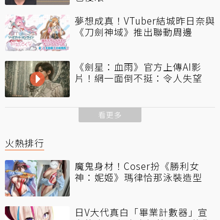
夢想成真！VTuber結城昨日奈與
《刀劍神域》推出聯動周邊
《劍星：血雨》官方上傳AI影
片！網一面倒不挺：令人失望
看更多
火熱排行
魔鬼身材！Coser扮《勝利女
神：妮姬》瑪律恰那泳裝造型
日V大代真白「畢業計數器」宣