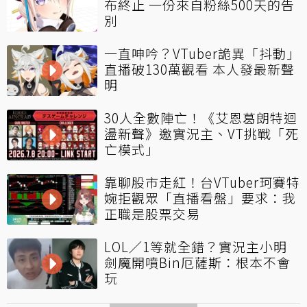
布終止 一份來自粉絲500天的告
別
一直呻吟？VTuber詭異「抖動」
直播破130萬觀看 本人發最新聲
明
30人全數陣亡！《艾恩葛朗特迴
盪新聲》邀實況主、VT挑戰「死
亡模式」
靠聊股市走紅！台VTuber珂賽特
婉拒觀眾「直播看盤」要求：我
正職是股票交易
LOL／1等就全錯？實況主小明
劍魔開噴Bin厄薩斯：根本不會
玩