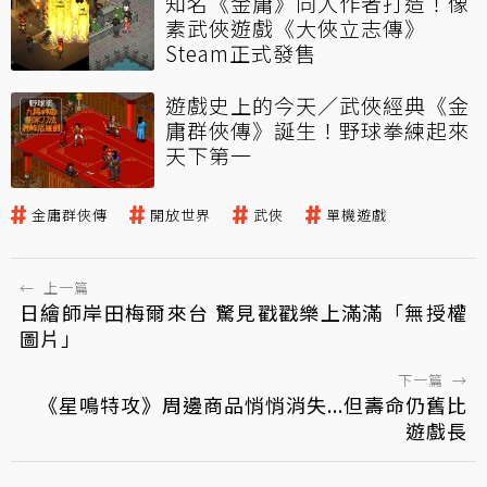
知名《金庸》同人作者打造！像
素武俠遊戲《大俠立志傳》
Steam正式發售
遊戲史上的今天／武俠經典《金
庸群俠傳》誕生！野球拳練起來
天下第一
金庸群俠傳
開放世界
武俠
單機遊戲
←
上一篇
日繪師岸田梅爾來台 驚見戳戳樂上滿滿「無授權
圖片」
下一篇
→
《星鳴特攻》周邊商品悄悄消失...但壽命仍舊比
遊戲長