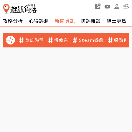
攻略分析
心得評測
新聞資訊
快評雜談
紳士專區
英雄聯盟
橘攸奈
Steam遊戲
吸點迷