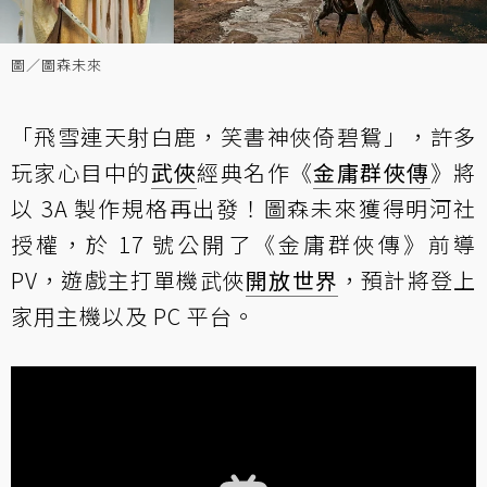
圖／圖森未來
「飛雪連天射白鹿，笑書神俠倚碧鴛」，許多
玩家心目中的
武俠
經典名作《
金庸群俠傳
》將
以 3A 製作規格再出發！圖森未來獲得明河社
授權，於 17 號公開了《金庸群俠傳》前導
PV，遊戲主打單機武俠
開放世界
，預計將登上
家用主機以及 PC 平台。