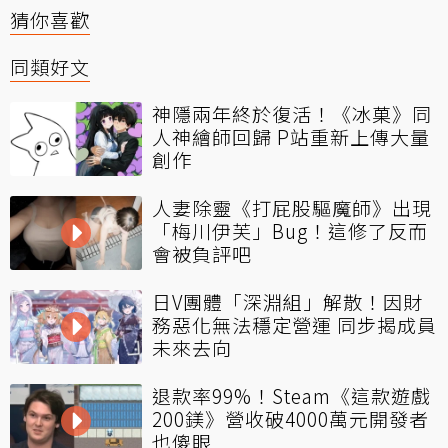
猜你喜歡
同類好文
神隱兩年終於復活！《冰菓》同
人神繪師回歸 P站重新上傳大量
創作
人妻除靈《打屁股驅魔師》出現
「梅川伊芙」Bug！這修了反而
會被負評吧
日V團體「深淵組」解散！因財
務惡化無法穩定營運 同步揭成員
未來去向
退款率99%！Steam《這款遊戲
200鎂》營收破4000萬元開發者
也傻眼