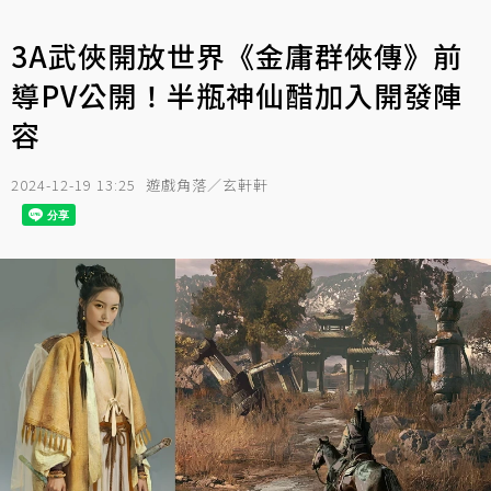
3A武俠開放世界《金庸群俠傳》前
導PV公開！半瓶神仙醋加入開發陣
容
2024-12-19 13:25
遊戲角落／玄軒軒