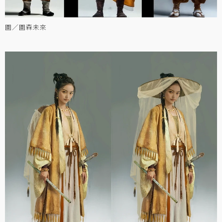
圖／圖森未來