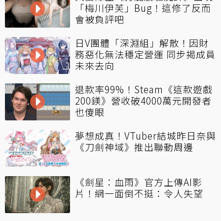
「梅川伊芙」Bug！這修了反而
會被負評吧
日V團體「深淵組」解散！因財
務惡化無法穩定營運 同步揭成員
未來去向
退款率99%！Steam《這款遊戲
200鎂》營收破4000萬元開發者
也傻眼
夢想成真！VTuber結城昨日奈與
《刀劍神域》推出聯動周邊
《劍星：血雨》官方上傳AI影
片！網一面倒不挺：令人失望