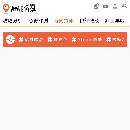
攻略分析
心得評測
新聞資訊
快評雜談
紳士專區
英雄聯盟
橘攸奈
Steam遊戲
吸點迷