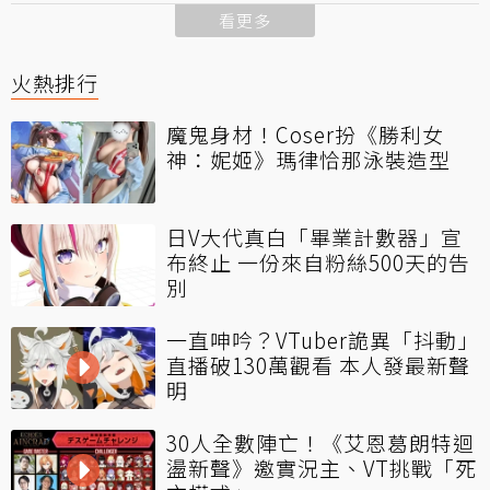
看更多
火熱排行
魔鬼身材！Coser扮《勝利女
神：妮姬》瑪律恰那泳裝造型
日V大代真白「畢業計數器」宣
布終止 一份來自粉絲500天的告
別
一直呻吟？VTuber詭異「抖動」
直播破130萬觀看 本人發最新聲
明
30人全數陣亡！《艾恩葛朗特迴
盪新聲》邀實況主、VT挑戰「死