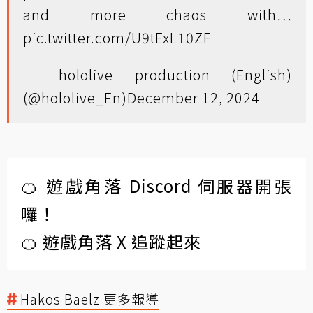
and more chaos with…
pic.twitter.com/U9tExL10ZF
— hololive production (English)
(@hololive_En)
December 12, 2024
🍊 遊戲角落 Discord 伺服器開張
囉！
🍊 遊戲角落 X 追蹤起來
Hakos Baelz 更多報導