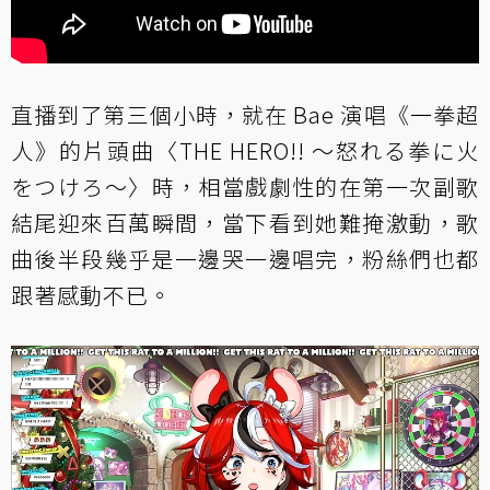
直播到了第三個小時，就在 Bae 演唱《一拳超
人》的片頭曲〈THE HERO!! ～怒れる拳に火
をつけろ～〉時，相當戲劇性的在第一次副歌
結尾迎來百萬瞬間，當下看到她難掩激動，歌
曲後半段幾乎是一邊哭一邊唱完，粉絲們也都
跟著感動不已。