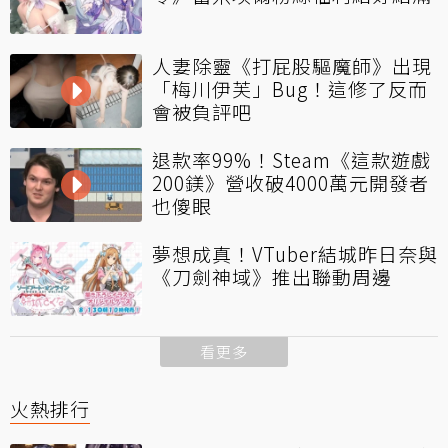
人妻除靈《打屁股驅魔師》出現
「梅川伊芙」Bug！這修了反而
會被負評吧
退款率99%！Steam《這款遊戲
200鎂》營收破4000萬元開發者
也傻眼
夢想成真！VTuber結城昨日奈與
《刀劍神域》推出聯動周邊
看更多
火熱排行