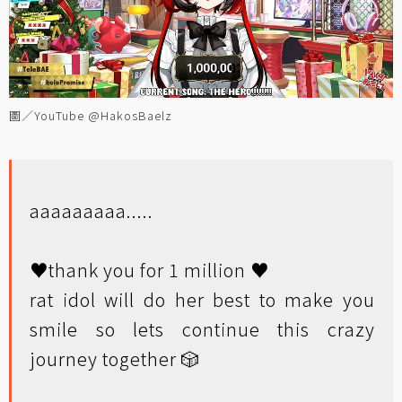
圖／YouTube @HakosBaelz
aaaaaaaaa.....
♥️thank you for 1 million ♥️
rat idol will do her best to make you
smile so lets continue this crazy
journey together 🎲