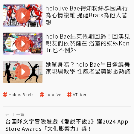
hololive Bae得知粉絲群囤票行
為心情複雜 提醒Brats為他人著
想
holo Bae結束假期回歸！回澳見
親友們依然健在 浴室的蜘蛛Ken
Jr.也不例外
她單身嗎？holo Bae生日邀編舞
家現場教學 性感老鼠剪影掀熱議
Hakos Baelz
hololive
VTuber
←
上一篇
台團隊文字冒險遊戲《愛說不說2》獲2024 App
Store Awards「文化影響力」獎！