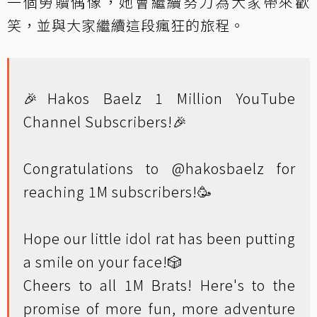
一個勞贖偶像，她會繼續努力為大家帶來歡
笑，並與大家繼續這段瘋狂的旅程。
🎉Hakos Baelz 1 Million YouTube
Channel Subscribers!🎉
Congratulations to
@hakosbaelz
for
reaching 1M subscribers!🥳
Hope our little idol rat has been putting
a smile on your face!🎲
Cheers to all 1M Brats! Here's to the
promise of more fun, more adventure