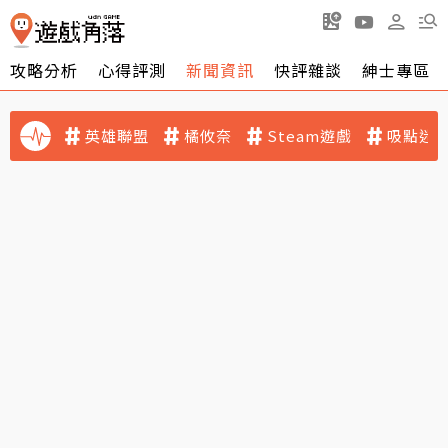
攻略分析
心得評測
新聞資訊
快評雜談
紳士專區
英雄聯盟
橘攸奈
Steam遊戲
吸點迷