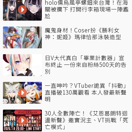
holo儒烏風亭螺鈿來台灣！在海
關被攔下 打開行李箱現場一陣尷
尬
魔鬼身材！Coser扮《勝利女
神：妮姬》瑪律恰那泳裝造型
日V大代真白「畢業計數器」宣
布終止 一份來自粉絲500天的告
別
一直呻吟？VTuber詭異「抖動」
直播破130萬觀看 本人發最新聲
明
30人全數陣亡！《艾恩葛朗特迴
盪新聲》邀實況主、VT挑戰「死
亡模式」