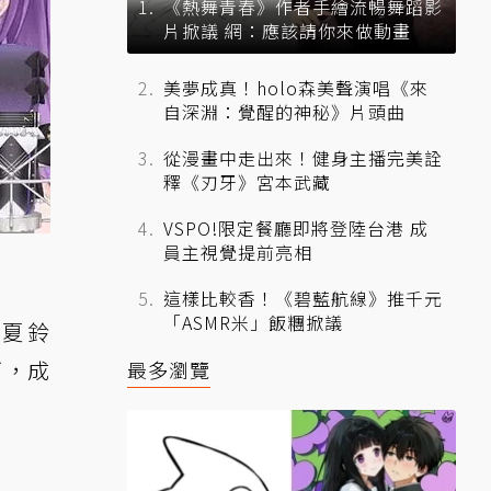
《熱舞青春》作者手繪流暢舞蹈影
片掀議 網：應該請你來做動畫
美夢成真！holo森美聲演唱《來
自深淵：覺醒的神秘》片頭曲
從漫畫中走出來！健身主播完美詮
釋《刃牙》宮本武藏
VSPO!限定餐廳即將登陸台港 成
員主視覺提前亮相
這樣比較香！《碧藍航線》推千元
「ASMR米」飯糰掀議
乙夏鈴
下，成
最多瀏覽