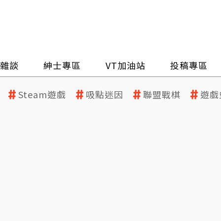
雜談
紳士專區
VT加油站
投稿專區
Steam遊戲
吸點迷因
聯盟戰棋
遊戲