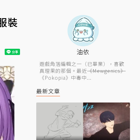
服裝
油依
遊戲角落編輯之一（已畢業），喜歡
真理果的那個。最近
《Mewgenics》
《Pokopia》中毒中...
最新文章