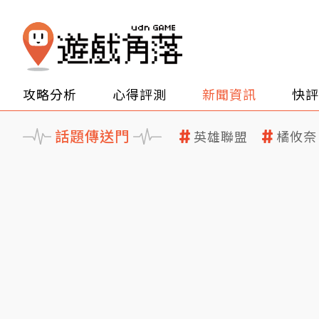
攻略分析
心得評測
新聞資訊
快評
話題傳送門
英雄聯盟
橘攸奈