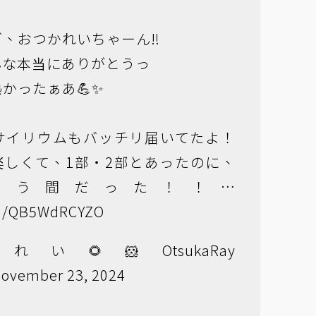
、おつかれいちゃーん‼️
んな本当にありがとうっ
かったぁあ💪✨
サイリウムもバッチリ届いてたよ！
楽しくて、1部・2部とあったのに、
いう間だった！！…
com/QB5WdRCYZO
い🌻🐹OtsukaRay
ovember 23, 2024