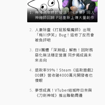
神隱兩年終於復活！《冰菓》同人
神繪師回歸 P站重新上傳大量創作
人妻除靈《打屁股驅魔師》出現
「梅川伊芙」Bug！這修了反而會
被負評吧
日V團體「深淵組」解散！因財務
惡化無法穩定營運 同步揭成員未
來去向
退款率99%！Steam《這款遊戲2
00鎂》營收破4000萬元開發者也
傻眼
夢想成真！VTuber結城昨日奈與
《刀劍神域》推出聯動周邊