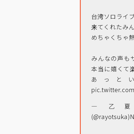
台湾ソロライブ
来てくれたみ
めちゃくちゃ熱
みんなの声も
本当に嬉くて
あっと
pic.twitter.
— 乙夏れ
(@rayotsuka)
N