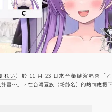
夏れい
）於 11 月 23 日來台舉辦演唱會「
北 ～台灣夏族計畫～」，在台灣夏族（粉絲名）的熱情應援