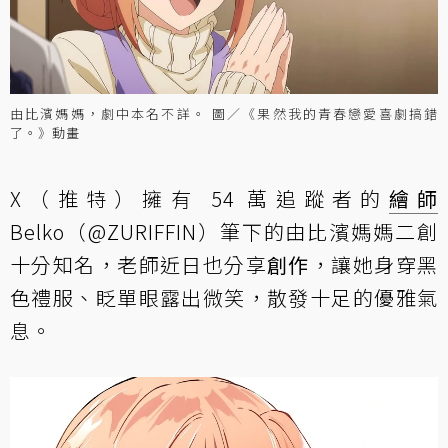
由比濱媽媽，劇中本名不詳。 圖／《果然我的青春戀愛喜劇搞錯
了。》動畫
X（推特）擁有 54 萬追蹤者的
繪師
Belko（@ZURIFFIN）筆下的由比濱媽媽二創
十分知名，老師近日也分享
創作
，讓她身穿黑
色禮服、眨單眼露出微笑，散發十足的優雅氣
息。