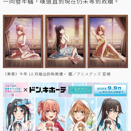
一同發牢騷，嘆道直到現在仍未等到救贖。
《果青》今年 10 月推出的新周邊。 圖／アニメグッズ 官網