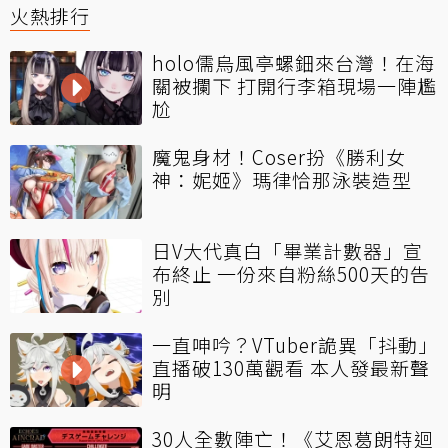
火熱排行
holo儒烏風亭螺鈿來台灣！在海
關被攔下 打開行李箱現場一陣尷
尬
魔鬼身材！Coser扮《勝利女
神：妮姬》瑪律恰那泳裝造型
日V大代真白「畢業計數器」宣
布終止 一份來自粉絲500天的告
別
一直呻吟？VTuber詭異「抖動」
直播破130萬觀看 本人發最新聲
明
30人全數陣亡！《艾恩葛朗特迴