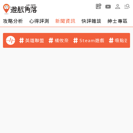
攻略分析
心得評測
新聞資訊
快評雜談
紳士專區
英雄聯盟
橘攸奈
Steam遊戲
吸點迷