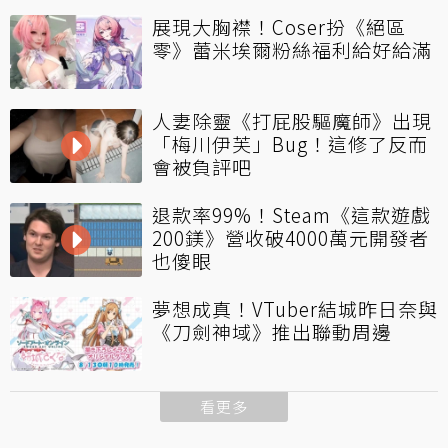
展現大胸襟！Coser扮《絕區
零》蕾米埃爾粉絲福利給好給滿
人妻除靈《打屁股驅魔師》出現
「梅川伊芙」Bug！這修了反而
會被負評吧
退款率99%！Steam《這款遊戲
200鎂》營收破4000萬元開發者
也傻眼
夢想成真！VTuber結城昨日奈與
《刀劍神域》推出聯動周邊
看更多