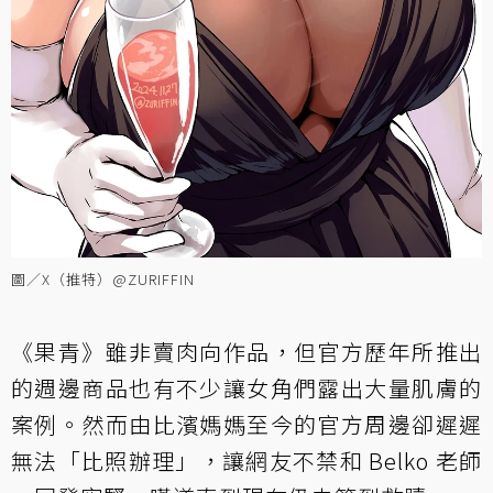
圖／X（推特）@ZURIFFIN
《果青》雖非賣肉向作品，但官方歷年所推出
的週邊商品也有不少讓女角們露出大量肌膚的
案例。然而由比濱媽媽至今的官方周邊卻遲遲
無法「比照辦理」，讓網友不禁和 Belko 老師