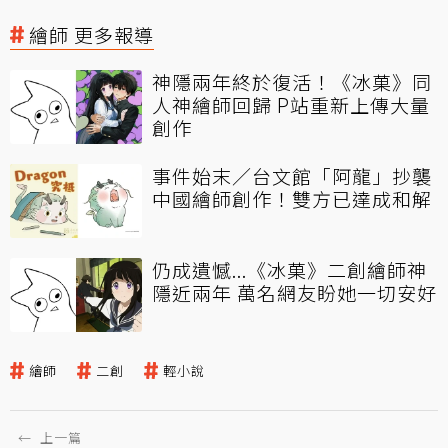
繪師 更多報導
神隱兩年終於復活！《冰菓》同
人神繪師回歸 P站重新上傳大量
創作
事件始末／台文館「阿龍」抄襲
中國繪師創作！雙方已達成和解
仍成遺憾...《冰菓》二創繪師神
隱近兩年 萬名網友盼她一切安好
繪師
二創
輕小說
←
上一篇