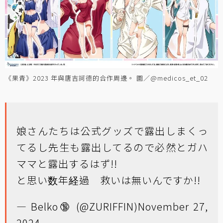
《果青》2023 年與唐吉訶德的合作周邊。 圖／@medicos_et_02
娘さんたちは公式グッズで露出しまくっ
てるし先生も露出してるので必然とガハ
ママと露出するはず!!
と思い数年経過 救いは無いんですか!!
— Belko🔞 (@ZURIFFIN)
November 27,
2024