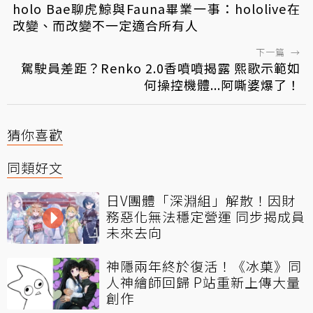
holo Bae聊虎鯨與Fauna畢業一事：hololive在
改變、而改變不一定適合所有人
下一篇
→
駕駛員差距？Renko 2.0香噴噴揭露 熙歌示範如
何操控機體...阿嘶婆爆了！
猜你喜歡
同類好文
日V團體「深淵組」解散！因財
務惡化無法穩定營運 同步揭成員
未來去向
神隱兩年終於復活！《冰菓》同
人神繪師回歸 P站重新上傳大量
創作