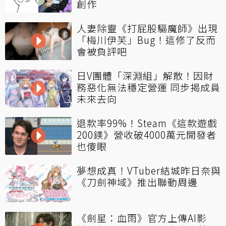
創作
人妻除靈《打屁股驅魔師》出現
「梅川伊芙」Bug！這修了反而
會被負評吧
日V團體「深淵組」解散！因財
務惡化無法穩定營運 同步揭成員
未來去向
退款率99%！Steam《這款遊戲
200鎂》營收破4000萬元開發者
也傻眼
夢想成真！VTuber結城昨日奈與
《刀劍神域》推出聯動周邊
《劍星：血雨》官方上傳AI影