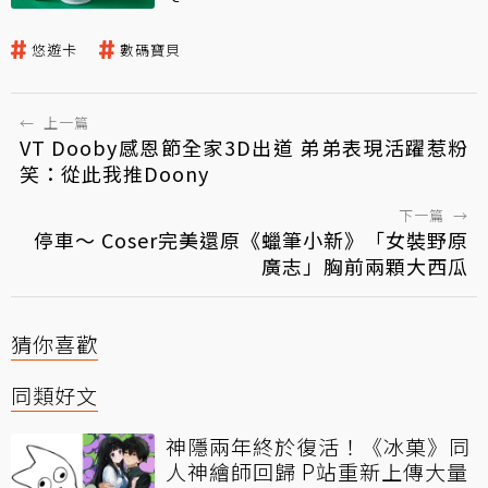
悠遊卡
數碼寶貝
←
上一篇
VT Dooby感恩節全家3D出道 弟弟表現活躍惹粉
笑：從此我推Doony
下一篇
→
停車～ Coser完美還原《蠟筆小新》「女裝野原
廣志」胸前兩顆大西瓜
猜你喜歡
同類好文
神隱兩年終於復活！《冰菓》同
人神繪師回歸 P站重新上傳大量