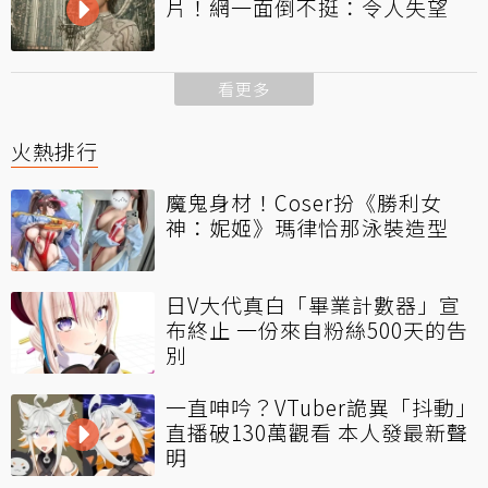
片！網一面倒不挺：令人失望
看更多
火熱排行
魔鬼身材！Coser扮《勝利女
神：妮姬》瑪律恰那泳裝造型
日V大代真白「畢業計數器」宣
布終止 一份來自粉絲500天的告
別
一直呻吟？VTuber詭異「抖動」
直播破130萬觀看 本人發最新聲
明