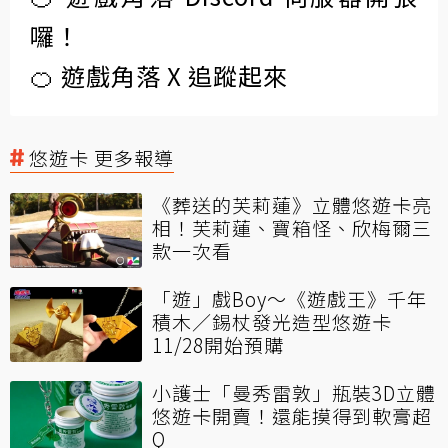
囉！
🍊 遊戲角落 X 追蹤起來
悠遊卡 更多報導
《葬送的芙莉蓮》立體悠遊卡亮
相！芙莉蓮、寶箱怪、欣梅爾三
款一次看
「遊」戲Boy～《遊戲王》千年
積木／錫杖發光造型悠遊卡
11/28開始預購
小護士「曼秀雷敦」瓶裝3D立體
悠遊卡開賣！還能摸得到軟膏超
Q