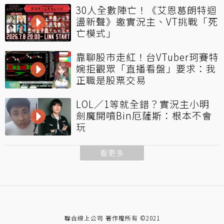
30人全數陣亡！《艾恩葛朗特迴
盪新聲》邀實況主、VT挑戰「死
亡模式」
靠聊股市走紅！台VTuber珂賽特
婉拒觀眾「直播看盤」要求：我
正職是股票交易
LOL／1等就全錯？實況主小明
劍魔開噴Bin厄薩斯：根本不會
玩
看更多
聯合線上公司 著作權所有 ©2021