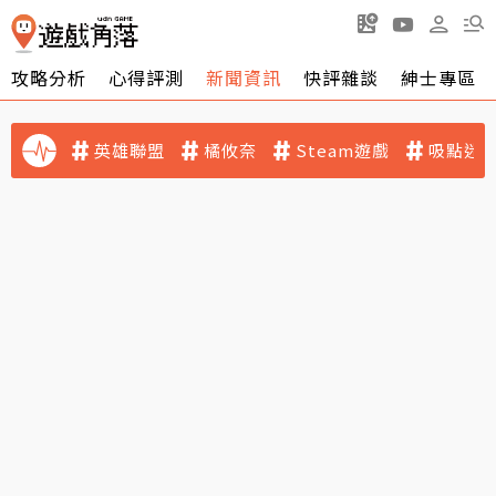
攻略分析
心得評測
新聞資訊
快評雜談
紳士專區
英雄聯盟
橘攸奈
Steam遊戲
吸點迷