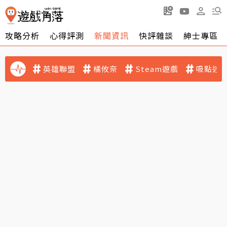
攻略分析
心得評測
新聞資訊
快評雜談
紳士專區
英雄聯盟
橘攸奈
Steam遊戲
吸點迷