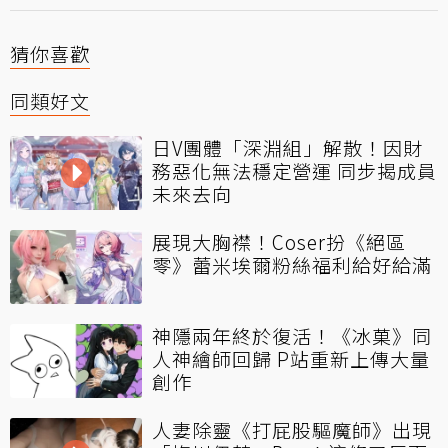
猜你喜歡
同類好文
日V團體「深淵組」解散！因財
務惡化無法穩定營運 同步揭成員
未來去向
展現大胸襟！Coser扮《絕區
零》蕾米埃爾粉絲福利給好給滿
神隱兩年終於復活！《冰菓》同
人神繪師回歸 P站重新上傳大量
創作
人妻除靈《打屁股驅魔師》出現