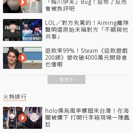
「梅川伊芙」Bug！這修了反而
會被負評吧
LOL／對方先罵的！Aiming離隊
聲明還原始末稱對方「不願與他
共事」
退款率99%！Steam《這款遊戲
200鎂》營收破4000萬元開發者
也傻眼
看更多
火熱排行
holo儒烏風亭螺鈿來台灣！在海
關被攔下 打開行李箱現場一陣尷
尬