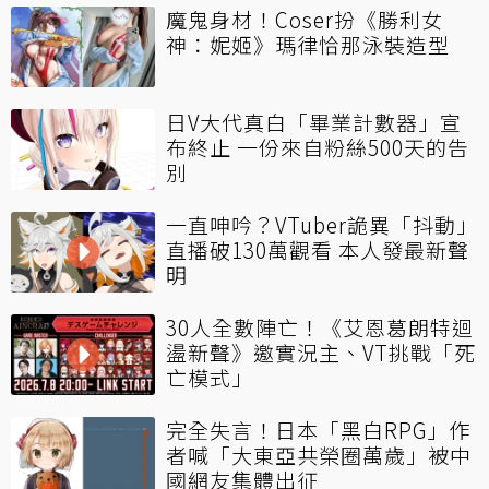
魔鬼身材！Coser扮《勝利女
神：妮姬》瑪律恰那泳裝造型
日V大代真白「畢業計數器」宣
布終止 一份來自粉絲500天的告
別
一直呻吟？VTuber詭異「抖動」
直播破130萬觀看 本人發最新聲
明
30人全數陣亡！《艾恩葛朗特迴
盪新聲》邀實況主、VT挑戰「死
亡模式」
完全失言！日本「黑白RPG」作
者喊「大東亞共榮圈萬歲」被中
國網友集體出征