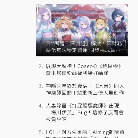
日V團體「深淵組」解散！因財務
惡化無法穩定營運 同步揭成員未
來去向
展現大胸襟！Coser扮《絕區零》
蕾米埃爾粉絲福利給好給滿
神隱兩年終於復活！《冰菓》同人
神繪師回歸 P站重新上傳大量創作
人妻除靈《打屁股驅魔師》出現
「梅川伊芙」Bug！這修了反而會
被負評吧
LOL／對方先罵的！Aiming離隊聲