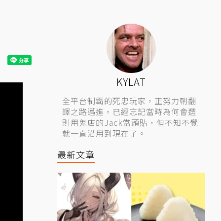
KYLAT
全平台制霸的死忠玩家，正努力朝翻
譯之路邁進，已經忘記當時為何會選
則用鬼店的Jack當頭貼，但不知不覺
就一直沿用到現在了。
最新文章