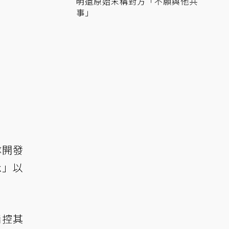
明還原始末稱對方「不願與他共
事」
隊開發
k」以
指控其