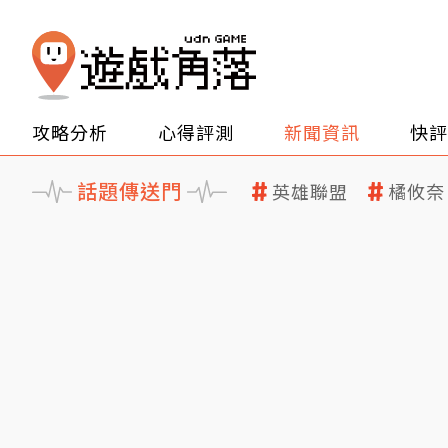
攻略分析
心得評測
新聞資訊
快評
話題傳送門
英雄聯盟
橘攸奈