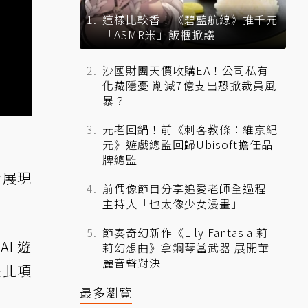
這樣比較香！《碧藍航線》推千元
「ASMR米」飯糰掀議
沙國財團天價收購EA！公司私有
化藏隱憂 削減7億支出恐掀裁員風
暴？
元老回鍋！前《刺客教條：維京紀
元》遊戲總監回歸Ubisoft擔任品
牌總監
步展現
前偶像節目分享追愛老師全過程
主持人「也太像少女漫畫」
節奏奇幻新作《Lily Fantasia 莉
I 遊
莉幻想曲》拿鋼琴當武器 展開華
麗音聲對決
是此項
最多瀏覽