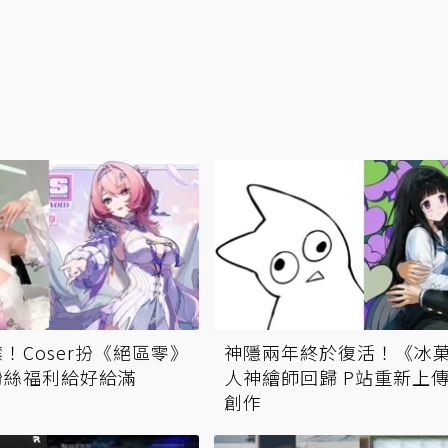
！Coser扮《絕區零》
神隱兩年終於復活！《冰
粉絲福利給好給滿
人神繪師回歸 P站重新上
創作