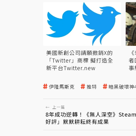
美國新創公司請願撤銷X的
《
「Twitter」商標 擬打造全
者
新平台Twitter.new
事
伊隆馬斯克
推特
暗黑破壞神
←
上一篇
8年成功逆轉！《無人深空》Stea
好評」默默耕耘終有成果