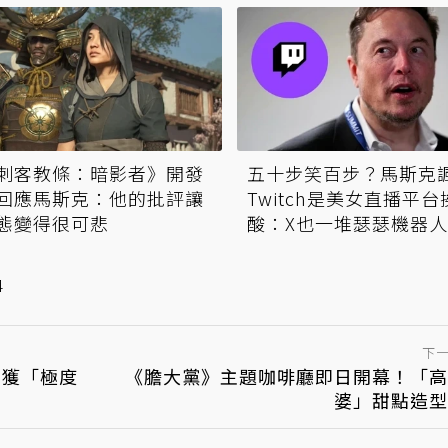
刺客教條：暗影者》開發
五十步笑百步？馬斯克
回應馬斯克：他的批評讓
Twitch是美女直播平台
態變得很可悲
酸：X也一堆瑟瑟機器
4
下
m獲「極度
《膽大黨》主題咖啡廳即日開幕！「高
婆」甜點造型