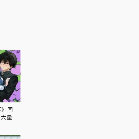
菓》同
傳大量