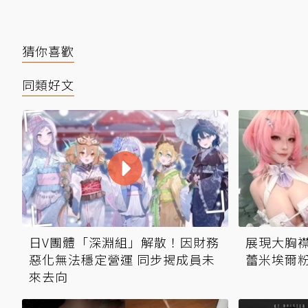
猜你喜歡
同類好文
日V團體「深淵組」解散！因財務
展現大胸襟
惡化無法穩定營運 同步揭成員未
蕾米埃爾
來去向