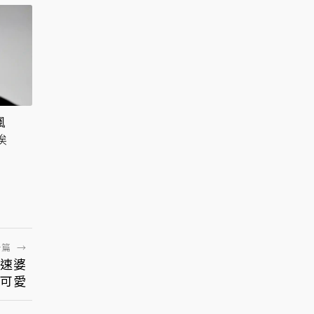
諷
挨
人
一篇
→
速婆
可愛