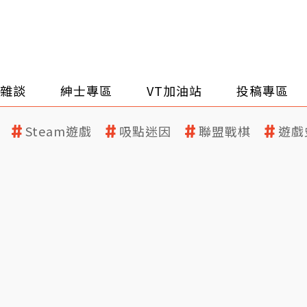
雜談
紳士專區
VT加油站
投稿專區
Steam遊戲
吸點迷因
聯盟戰棋
遊戲