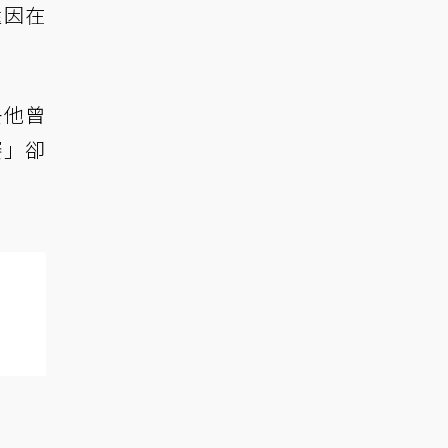
還因在
去他曾
賽」卻