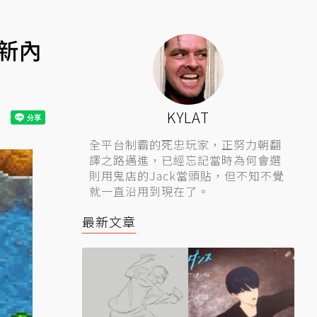
新內
KYLAT
全平台制霸的死忠玩家，正努力朝翻
譯之路邁進，已經忘記當時為何會選
則用鬼店的Jack當頭貼，但不知不覺
就一直沿用到現在了。
最新文章