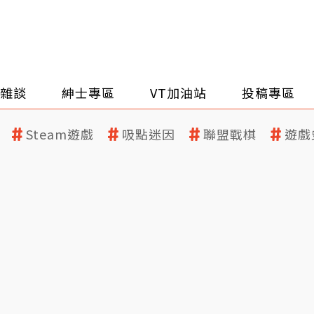
雜談
紳士專區
VT加油站
投稿專區
Steam遊戲
吸點迷因
聯盟戰棋
遊戲