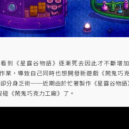
他不希望看到《星露谷物語》逐漸死去因此才不斷增
作業，導致自己同時也想開發新遊戲《鬧鬼巧
tier），卻分身乏術──近期由於忙著製作《星露谷物語》
沒碰《鬧鬼巧克力工廠》了。