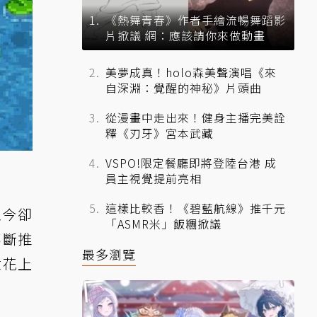
《熱舞青春》作者手繪流暢舞蹈影
片掀議 網：應該請你來做動畫
美夢成真！holo森美聲演唱《來
自深淵：覺醒的神秘》片頭曲
從漫畫中走出來！健身主播完美詮
釋《刃牙》宮本武藏
VSPO!限定餐廳即將登陸台港 成
員主視覺提前亮相
這樣比較香！《碧藍航線》推千元
至今卻
「ASMR米」飯糰掀議
不斷推
最多瀏覽
意花上