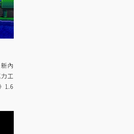
加新內
克力工
1.6