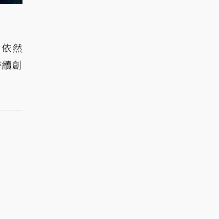
》依然
持續創