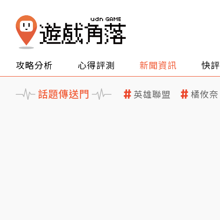
攻略分析
心得評測
新聞資訊
快評
話題傳送門
英雄聯盟
橘攸奈