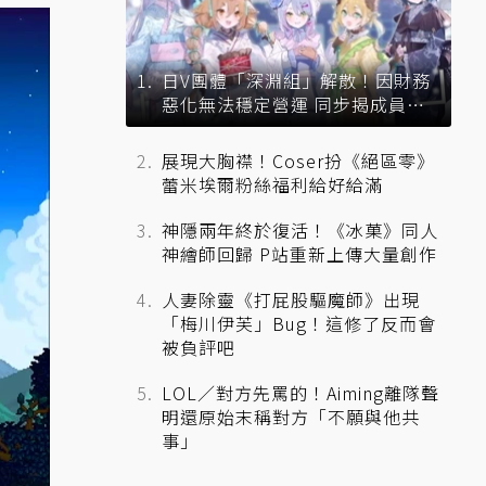
日V團體「深淵組」解散！因財務
惡化無法穩定營運 同步揭成員未
來去向
展現大胸襟！Coser扮《絕區零》
蕾米埃爾粉絲福利給好給滿
神隱兩年終於復活！《冰菓》同人
神繪師回歸 P站重新上傳大量創作
人妻除靈《打屁股驅魔師》出現
「梅川伊芙」Bug！這修了反而會
被負評吧
LOL／對方先罵的！Aiming離隊聲
明還原始末稱對方「不願與他共
事」