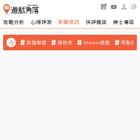
攻略分析
心得評測
新聞資訊
快評雜談
紳士專區
英雄聯盟
橘攸奈
Steam遊戲
吸點迷