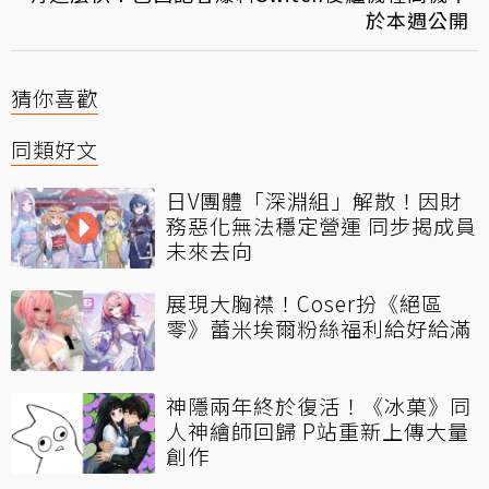
於本週公開
猜你喜歡
同類好文
日V團體「深淵組」解散！因財
務惡化無法穩定營運 同步揭成員
未來去向
展現大胸襟！Coser扮《絕區
零》蕾米埃爾粉絲福利給好給滿
神隱兩年終於復活！《冰菓》同
人神繪師回歸 P站重新上傳大量
創作