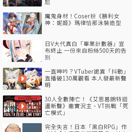
尬
魔鬼身材！Coser扮《勝利女
神：妮姬》瑪律恰那泳裝造型
日V大代真白「畢業計數器」宣
布終止 一份來自粉絲500天的告
別
一直呻吟？VTuber詭異「抖動」
直播破130萬觀看 本人發最新聲
明
30人全數陣亡！《艾恩葛朗特迴
盪新聲》邀實況主、VT挑戰「死
亡模式」
完全失言！日本「黑白RPG」作