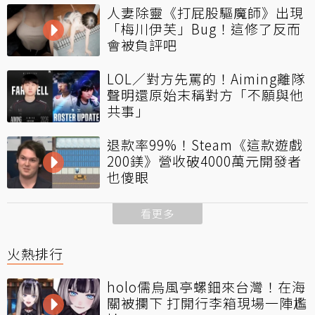
人妻除靈《打屁股驅魔師》出現
「梅川伊芙」Bug！這修了反而
會被負評吧
LOL／對方先罵的！Aiming離隊
聲明還原始末稱對方「不願與他
共事」
退款率99%！Steam《這款遊戲
200鎂》營收破4000萬元開發者
也傻眼
看更多
火熱排行
holo儒烏風亭螺鈿來台灣！在海
關被攔下 打開行李箱現場一陣尷