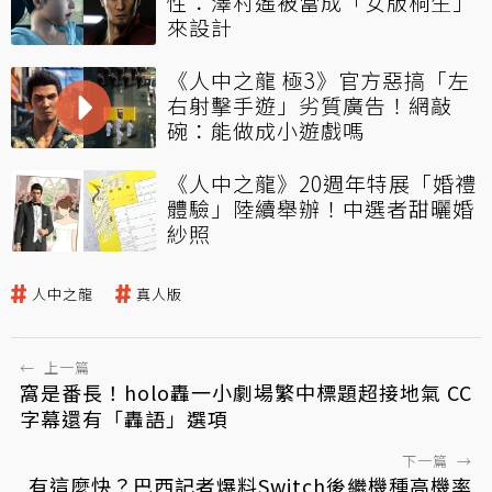
性：澤村遙被當成「女版桐生」
來設計
《人中之龍 極3》官方惡搞「左
右射擊手遊」劣質廣告！網敲
碗：能做成小遊戲嗎
《人中之龍》20週年特展「婚禮
體驗」陸續舉辦！中選者甜曬婚
紗照
人中之龍
真人版
←
上一篇
窩是番長！holo轟一小劇場繁中標題超接地氣 CC
字幕還有「轟語」選項
下一篇
→
有這麼快？巴西記者爆料Switch後繼機種高機率