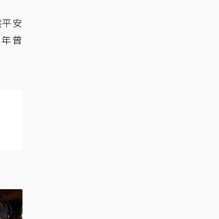
然平安
 年曾