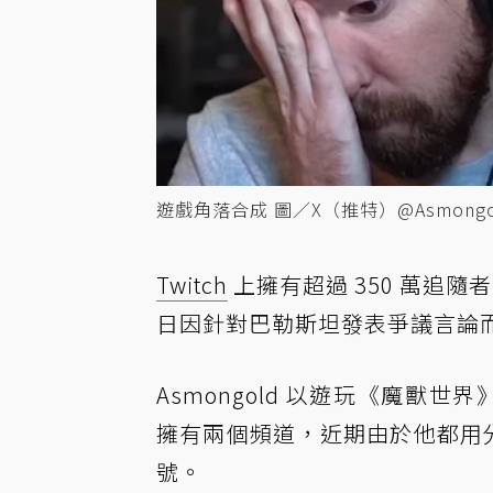
遊戲角落合成 圖／X（推特）@Asmongold：
Twitch
上擁有超過 350 萬追
日因針對巴勒斯坦發表爭議言論而遭 
Asmongold 以遊玩《魔獸世
擁有兩個頻道，近期由於他都用分身
號。