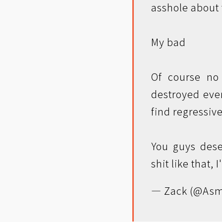
asshole about 
My bad
Of course no 
destroyed even
find regressiv
You guys des
shit like that, I
— Zack (@Asm