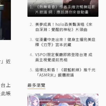
《熱舞青春》作者手繪流暢舞蹈影
片掀議 網：應該請你來做動畫
美夢成真！holo森美聲演唱《來
自深淵：覺醒的神秘》片頭曲
從漫畫中走出來！健身主播完美詮
釋《刃牙》宮本武藏
VSPO!限定餐廳即將登陸台港 成
員主視覺提前亮相
r」近
這樣比較香！《碧藍航線》推千元
「ASMR米」飯糰掀議
平台上
最多瀏覽
是此帳