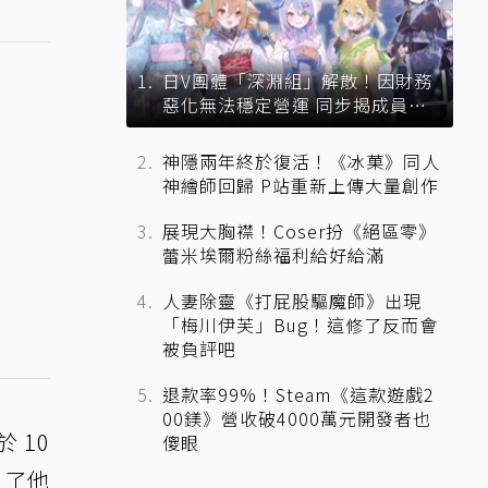
日V團體「深淵組」解散！因財務
惡化無法穩定營運 同步揭成員未
來去向
神隱兩年終於復活！《冰菓》同人
神繪師回歸 P站重新上傳大量創作
展現大胸襟！Coser扮《絕區零》
蕾米埃爾粉絲福利給好給滿
人妻除靈《打屁股驅魔師》出現
「梅川伊芙」Bug！這修了反而會
被負評吧
退款率99%！Steam《這款遊戲2
00鎂》營收破4000萬元開發者也
 10
傻眼
到了他