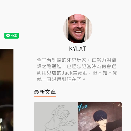
KYLAT
全平台制霸的死忠玩家，正努力朝翻
譯之路邁進，已經忘記當時為何會選
則用鬼店的Jack當頭貼，但不知不覺
就一直沿用到現在了。
最新文章