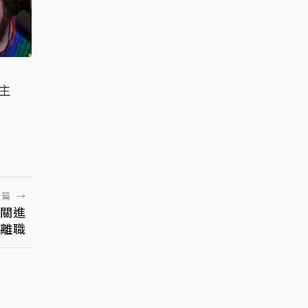
爭
女主
一篇
→
「關進
離職