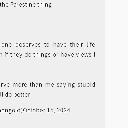
the Palestine thing
one deserves to have their life
 if they do things or have views I
e
erve more than me saying stupid
'll do better
ongold)
October 15, 2024