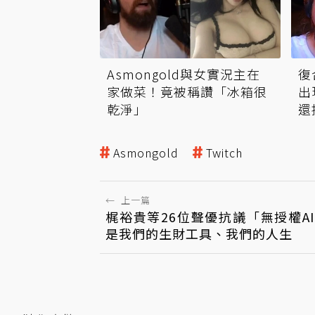
Asmongold與女實況主在
復
家做菜！竟被稱讚「冰箱很
出
乾淨」
還
Asmongold
Twitch
←
上一篇
梶裕貴等26位聲優抗議「無授權A
是我們的生財工具、我們的人生