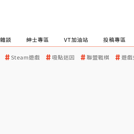
雜談
紳士專區
VT加油站
投稿專區
Steam遊戲
吸點迷因
聯盟戰棋
遊戲