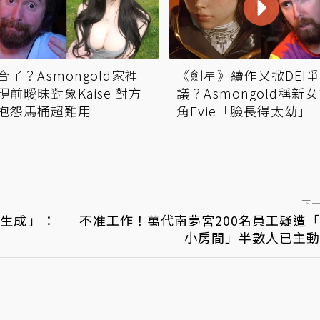
合了？Asmongold家裡
《劍星》續作又掀DEI
現前曖昧對象Kaise 對方
議？Asmongold稱新
抱怨馬桶超難用
角Evie「臉長得太幼」
下
I生成」：
不准工作！萬代南夢宮200名員工疑遭
小房間」半數人已主動