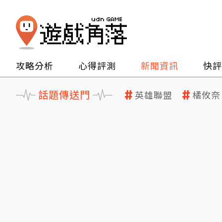
攻略分析
心得評測
新聞資訊
快評
話題傳送門
英雄聯盟
橘攸奈