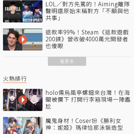
LOL／對方先罵的！Aiming離隊
聲明還原始末稱對方「不願與他
共事」
退款率99%！Steam《這款遊戲
200鎂》營收破4000萬元開發者
也傻眼
看更多
火熱排行
holo儒烏風亭螺鈿來台灣！在海
關被攔下 打開行李箱現場一陣尷
尬
魔鬼身材！Coser扮《勝利女
神：妮姬》瑪律恰那泳裝造型