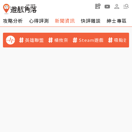
攻略分析
心得評測
新聞資訊
快評雜談
紳士專區
英雄聯盟
橘攸奈
Steam遊戲
吸點迷