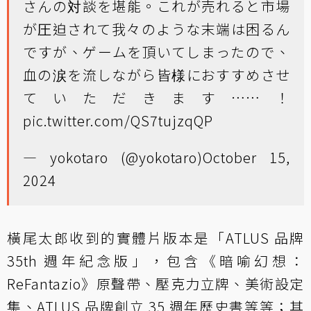
さんの対談を堪能。これが売れると市場
が圧迫されて我々のような末端は困るん
ですが、ゲームを頂いてしまったので、
血の涙を流しながら皆様におすすめさせ
ていただきます……！
pic.twitter.com/QS7tujzqQP
— yokotaro (@yokotaro)
October 15,
2024
橫尾太郎收到的實體片版本是「ATLUS 品牌
35th 週年紀念版」，包含《暗喻幻想：
ReFantazio》原聲帶、壓克力立牌、美術設定
集、ATLUS 品牌創立 35 週年歷史書等等；其