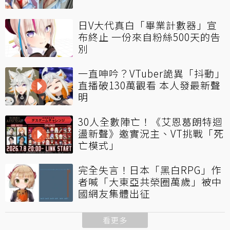
日V大代真白「畢業計數器」宣
布終止 一份來自粉絲500天的告
別
一直呻吟？VTuber詭異「抖動」
直播破130萬觀看 本人發最新聲
明
30人全數陣亡！《艾恩葛朗特迴
盪新聲》邀實況主、VT挑戰「死
亡模式」
完全失言！日本「黑白RPG」作
者喊「大東亞共榮圈萬歲」被中
國網友集體出征
看更多