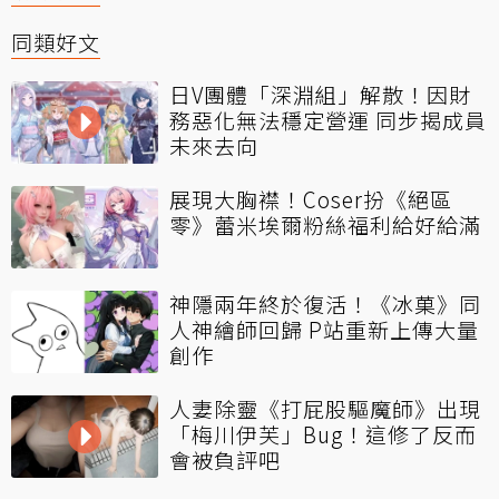
同類好文
日V團體「深淵組」解散！因財
務惡化無法穩定營運 同步揭成員
未來去向
展現大胸襟！Coser扮《絕區
零》蕾米埃爾粉絲福利給好給滿
神隱兩年終於復活！《冰菓》同
人神繪師回歸 P站重新上傳大量
創作
人妻除靈《打屁股驅魔師》出現
「梅川伊芙」Bug！這修了反而
會被負評吧