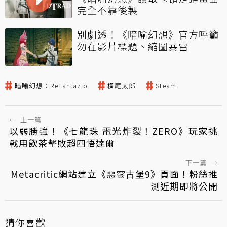
完全不靠後製
別劇透！《暗喻幻想》官方呼籲
勿在影片標題、縮圖暴雷
暗喻幻想：ReFantazio
橫尾太郎
Steam
←
上一篇
以弱勝強！《七龍珠 電光炸裂！ZERO》玩家挑
戰用飲茶擊敗超四悟達爾
下一篇
→
Metacritic網站建立《惡靈古堡9》頁面！粉絲推
測近期即將公開
猜你喜歡