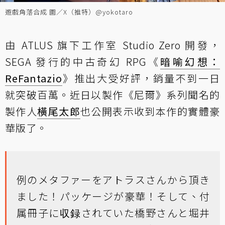
遊戲角落合成 圖／X（推特）@yokotaro
由 ATLUS 旗下工作室 Studio Zero 開發，
SEGA 發行的中古奇幻 RPG《
暗喻幻想：
ReFantazio
》推出大受好評，
銷量不到一日
就突破百萬
。近日以製作《尼爾》系列聞名的
製作人
橫尾太郎
也公開表示收到本作的實體豪
華版了。
例のメタファーをアトラスさんから頂き
ました！パッケージが豪華！そして、付
属冊子に収録されていた橋野さんと堀井