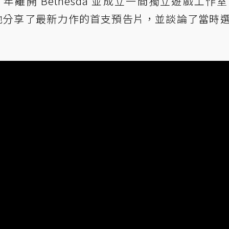
2021 年離開 Bethesda 並成立一間獨立遊戲工作室 
最近，他分享了最新力作的首支預告片，並談論了當時