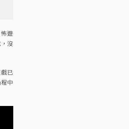
界恐怖遊
成，沒
的遊戲已
過程中