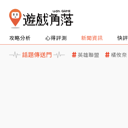
攻略分析
心得評測
新聞資訊
快評
話題傳送門
英雄聯盟
橘攸奈