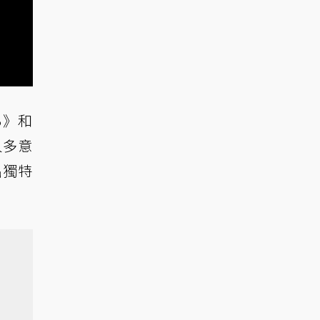
3》和
人多意
出獨特