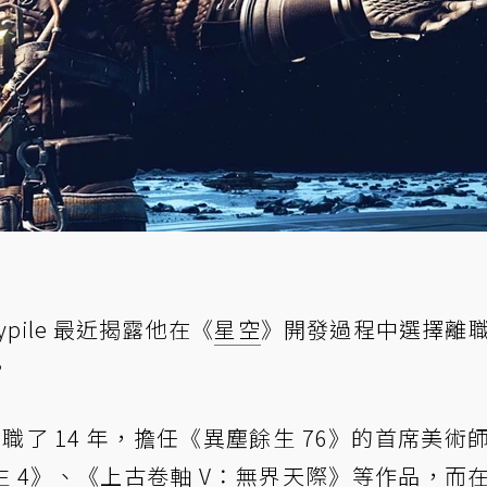
eypile 最近揭露他在《
星空
》開發過程中選擇離
。
hesda 任職了 14 年，擔任《異塵餘生 76》的首席美
生 4》、《上古卷軸 V：無界天際》等作品，而