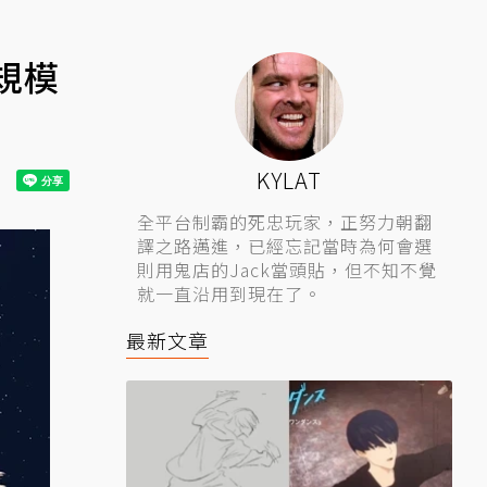
規模
KYLAT
全平台制霸的死忠玩家，正努力朝翻
譯之路邁進，已經忘記當時為何會選
則用鬼店的Jack當頭貼，但不知不覺
就一直沿用到現在了。
最新文章