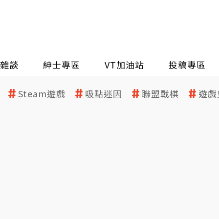
雜談
紳士專區
VT加油站
投稿專區
Steam遊戲
吸點迷因
聯盟戰棋
遊戲