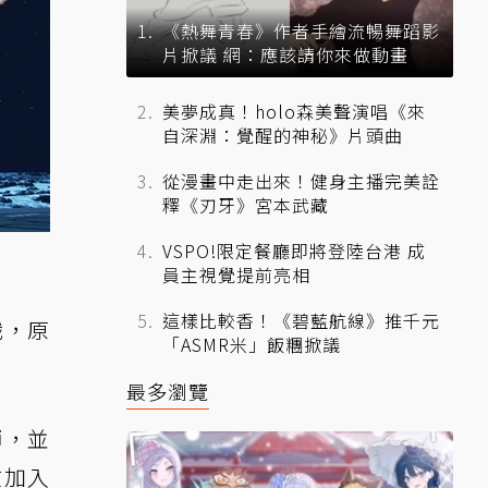
《熱舞青春》作者手繪流暢舞蹈影
片掀議 網：應該請你來做動畫
美夢成真！holo森美聲演唱《來
自深淵：覺醒的神秘》片頭曲
從漫畫中走出來！健身主播完美詮
釋《刃牙》宮本武藏
VSPO!限定餐廳即將登陸台港 成
員主視覺提前亮相
這樣比較香！《碧藍航線》推千元
職，原
「ASMR米」飯糰掀議
最多瀏覽
術師，並
在加入