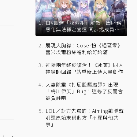
日V團體「深淵組」解散！因財務
惡化無法穩定營運 同步揭成員未
來去向
展現大胸襟！Coser扮《絕區零》
蕾米埃爾粉絲福利給好給滿
神隱兩年終於復活！《冰菓》同人
神繪師回歸 P站重新上傳大量創作
人妻除靈《打屁股驅魔師》出現
「梅川伊芙」Bug！這修了反而會
被負評吧
LOL／對方先罵的！Aiming離隊聲
明還原始末稱對方「不願與他共
事」