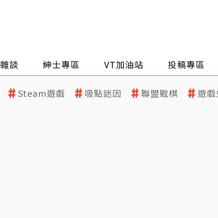
雜談
紳士專區
VT加油站
投稿專區
Steam遊戲
吸點迷因
聯盟戰棋
遊戲