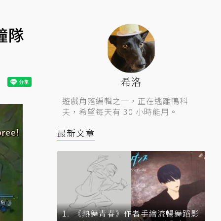
鐘隊
希洛
遊戲角落編輯之一，正在逃離鴨科
夫，希望每天有 30 小時能用。
最新文章
《熱舞青春》作者手繪流暢舞蹈影