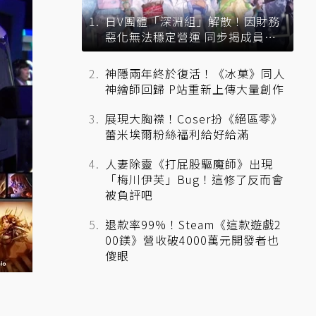
日V團體「深淵組」解散！因財務
惡化無法穩定營運 同步揭成員未
來去向
神隱兩年終於復活！《冰菓》同人
神繪師回歸 P站重新上傳大量創作
展現大胸襟！Coser扮《絕區零》
蕾米埃爾粉絲福利給好給滿
人妻除靈《打屁股驅魔師》出現
「梅川伊芙」Bug！這修了反而會
被負評吧
退款率99%！Steam《這款遊戲2
00鎂》營收破4000萬元開發者也
傻眼