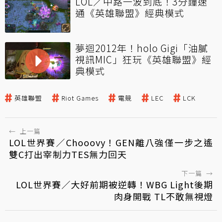
LOL／中路一波到底！3分鐘速
通《英雄聯盟》經典模式
夢迴2012年！holo Gigi「油膩
視訊MIC」狂玩《英雄聯盟》經
典模式
英雄聯盟
Riot Games
電競
LEC
LCK
←
上一篇
LOL世界賽／Chooovy！GEN離八強僅一步之遙
雙C打出宰制力TES無力回天
下一篇
→
LOL世界賽／大好前期被逆轉！WBG Light後期
肉身開戰 TL不敢無視燈