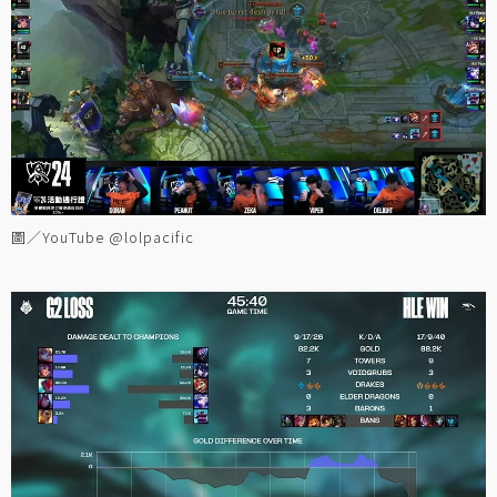
圖／YouTube @lolpacific