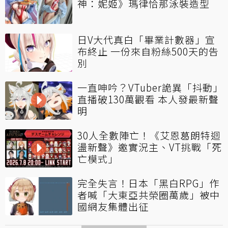
神：妮姬》瑪律恰那泳裝造型
日V大代真白「畢業計數器」宣
布終止 一份來自粉絲500天的告
別
一直呻吟？VTuber詭異「抖動」
直播破130萬觀看 本人發最新聲
明
30人全數陣亡！《艾恩葛朗特迴
盪新聲》邀實況主、VT挑戰「死
亡模式」
完全失言！日本「黑白RPG」作
者喊「大東亞共榮圈萬歲」被中
國網友集體出征