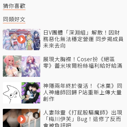
猜你喜歡
同類好文
日V團體「深淵組」解散！因財
務惡化無法穩定營運 同步揭成員
未來去向
展現大胸襟！Coser扮《絕區
零》蕾米埃爾粉絲福利給好給滿
神隱兩年終於復活！《冰菓》同
人神繪師回歸 P站重新上傳大量
創作
人妻除靈《打屁股驅魔師》出現
「梅川伊芙」Bug！這修了反而
會被負評吧