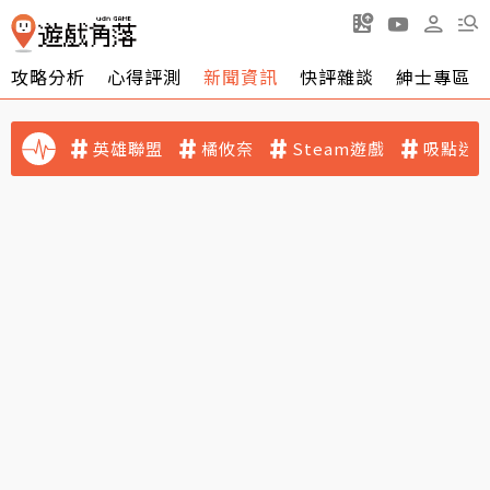
攻略分析
心得評測
新聞資訊
快評雜談
紳士專區
英雄聯盟
橘攸奈
Steam遊戲
吸點迷