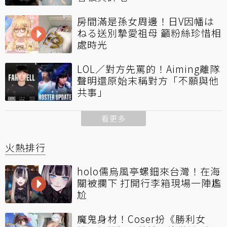
房間滿是孫女周邊！日V因幡は
ねる送別摯愛祖母 籲粉絲珍惜相
處時光
LOL／對方先罵的！Aiming離隊
聲明還原始末稱對方「不願與他
共事」
看更多
火熱排行
holo儒烏風亭螺鈿來台灣！在海
關被攔下 打開行李箱現場一陣尷
尬
魔鬼身材！Coser扮《勝利女