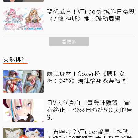
夢想成真！VTuber結城昨日奈與
《刀劍神域》推出聯動周邊
看更多
火熱排行
魔鬼身材！Coser扮《勝利女
神：妮姬》瑪律恰那泳裝造型
日V大代真白「畢業計數器」宣
布終止 一份來自粉絲500天的告
別
一直呻吟？VTuber詭異「抖動」