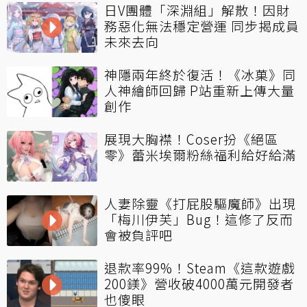
日V團體「深淵組」解散！因財
務惡化無法穩定營運 同步揭成員
未來去向
神隱兩年終於復活！《冰菓》同
人神繪師回歸 P站重新上傳大量
創作
展現大胸襟！Coser扮《絕區
零》蕾米埃爾粉絲福利給好給滿
人妻除靈《打屁股驅魔師》出現
「梅川伊芙」Bug！這修了反而
會被負評吧
退款率99%！Steam《這款遊戲
200鎂》營收破4000萬元開發者
也傻眼