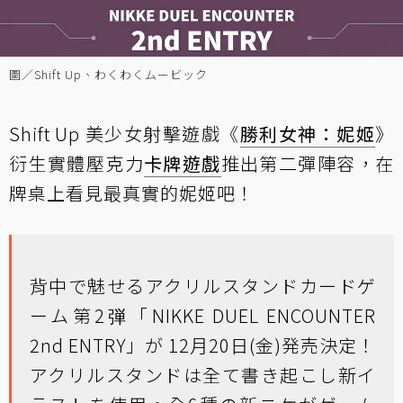
圖／Shift Up、わくわくムービック
Shift Up 美少女射擊遊戲《
勝利女神：妮姬
》
衍生實體壓克力
卡牌遊戲
推出第二彈陣容，在
牌桌上看見最真實的妮姬吧！
背中で魅せるアクリルスタンドカードゲ
ーム第2弾「NIKKE DUEL ENCOUNTER
2nd ENTRY」が 12月20日(金)発売決定！
アクリルスタンドは全て書き起こし新イ