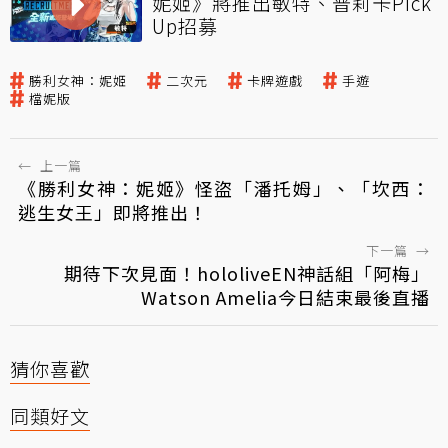
妮姬》將推出敏特、普莉卡Pick
Up招募
勝利女神：妮姬
二次元
卡牌遊戲
手遊
檔妮版
←
上一篇
《勝利女神：妮姬》怪盜「潘托姆」、「坎西：
逃生女王」即將推出！
下一篇
→
期待下次見面！hololiveEN神話組「阿梅」
Watson Amelia今日結束最後直播
猜你喜歡
同類好文