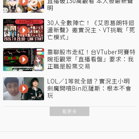
直播破130萬觀看 本人發最新聲
明
30人全數陣亡！《艾恩葛朗特迴
盪新聲》邀實況主、VT挑戰「死
亡模式」
靠聊股市走紅！台VTuber珂賽特
婉拒觀眾「直播看盤」要求：我
正職是股票交易
LOL／1等就全錯？實況主小明
劍魔開噴Bin厄薩斯：根本不會
玩
看更多