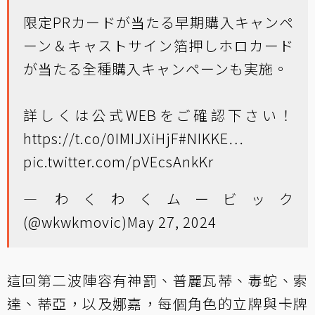
限定PRカードが当たる早期購入キャンペ
ーン＆キャストサイン箔押しホロカード
が当たる全種購入キャンペーンも実施。
詳しくは公式WEBをご確認下さい！
https://t.co/0IMIJXiHjF
#NIKKE
…
pic.twitter.com/pVEcsAnkKr
— わくわくムービック
(@wkwkmovic)
May 27, 2024
這回第二波陣容有神罰、普麗瓦蒂、毒蛇、索
達、蒂亞，以及娜嘉，每個角色的立牌與卡牌