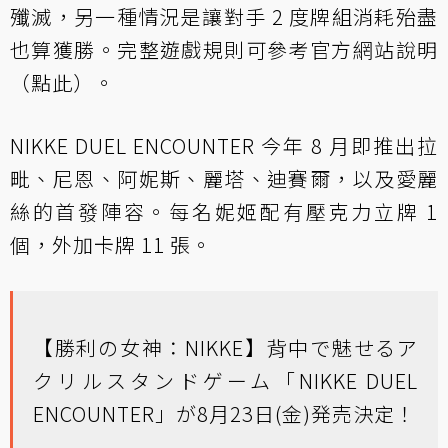
殲滅，另一種情況是讓對手 2 度牌組消耗殆盡
也算獲勝。完整遊戲規則可參考官方網站說明
（點此）。
NIKKE DUEL ENCOUNTER 今年 8 月即推出拉
毗、尼恩、阿妮斯、麗塔、迪賽爾，以及愛麗
絲的首發陣容。每名妮姬配有壓克力立牌 1
個，外加卡牌 11 張。
【勝利の女神：NIKKE】背中で魅せるア
クリルスタンドゲーム「NIKKE DUEL
ENCOUNTER」が8月23日(金)発売決定！