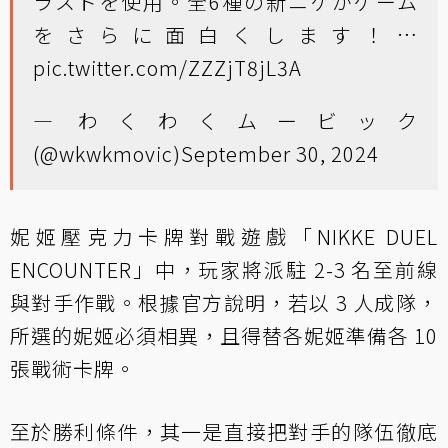
ラストを使用。全6種の新ニケがゲーム
をさらに面白くします！…
pic.twitter.com/ZZZjT8jL3A
— わくわくムービック
(@wkwkmovic)
September 30, 2024
妮姬壓克力卡牌對戰遊戲「NIKKE DUEL
ENCOUNTER」中，玩家將派駐 2-3 名至前線
與對手作戰。根據官方說明，若以 3 人成隊，
所選的妮姬必須相異，且得替各妮姬準備各 10
張戰術卡牌。
至於勝利條件，其一是直接把對手的隊伍徹底