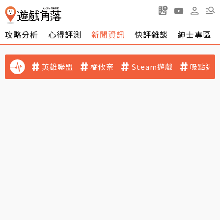
攻略分析
心得評測
新聞資訊
快評雜談
紳士專區
英雄聯盟
橘攸奈
Steam遊戲
吸點迷