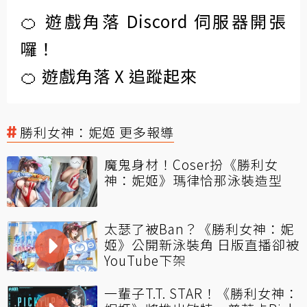
🍊 遊戲角落 Discord 伺服器開張
囉！
🍊 遊戲角落 X 追蹤起來
勝利女神：妮姬 更多報導
魔鬼身材！Coser扮《勝利女
神：妮姬》瑪律恰那泳裝造型
太瑟了被Ban？《勝利女神：妮
姬》公開新泳裝角 日版直播卻被
YouTube下架
一輩子T.T. STAR！《勝利女神：