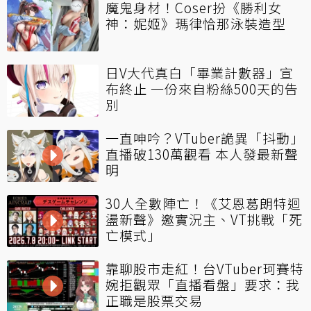
魔鬼身材！Coser扮《勝利女
神：妮姬》瑪律恰那泳裝造型
日V大代真白「畢業計數器」宣
布終止 一份來自粉絲500天的告
別
一直呻吟？VTuber詭異「抖動」
直播破130萬觀看 本人發最新聲
明
30人全數陣亡！《艾恩葛朗特迴
盪新聲》邀實況主、VT挑戰「死
亡模式」
靠聊股市走紅！台VTuber珂賽特
婉拒觀眾「直播看盤」要求：我
正職是股票交易