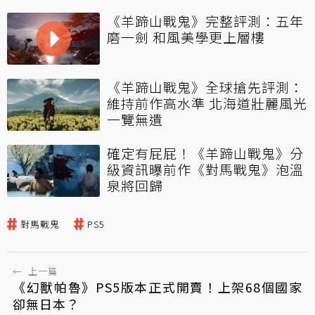
《羊蹄山戰鬼》完整評測：五年
磨一劍 和風美學更上層樓
《羊蹄山戰鬼》全球搶先評測：
維持前作高水準 北海道壯麗風光
一覽無遺
確定有屁屁！《羊蹄山戰鬼》分
級資訊曝前作《對馬戰鬼》泡溫
泉將回歸
對馬戰鬼
PS5
←
上一篇
《幻獸帕魯》PS5版本正式開賣！上架68個國家
卻無日本？