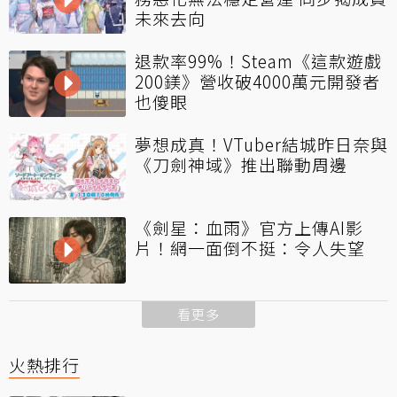
未來去向
退款率99%！Steam《這款遊戲
200鎂》營收破4000萬元開發者
也傻眼
夢想成真！VTuber結城昨日奈與
《刀劍神域》推出聯動周邊
《劍星：血雨》官方上傳AI影
片！網一面倒不挺：令人失望
看更多
火熱排行