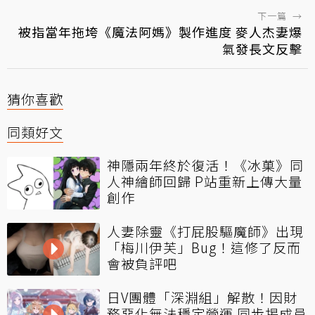
下一篇
→
被指當年拖垮《魔法阿媽》製作進度 麥人杰妻爆
氣發長文反擊
猜你喜歡
同類好文
神隱兩年終於復活！《冰菓》同
人神繪師回歸 P站重新上傳大量
創作
人妻除靈《打屁股驅魔師》出現
「梅川伊芙」Bug！這修了反而
會被負評吧
日V團體「深淵組」解散！因財
務惡化無法穩定營運 同步揭成員