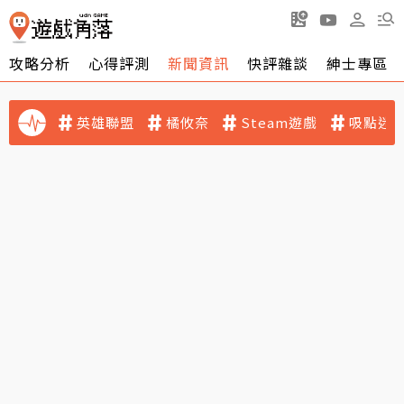
攻略分析
心得評測
新聞資訊
快評雜談
紳士專區
英雄聯盟
橘攸奈
Steam遊戲
吸點迷