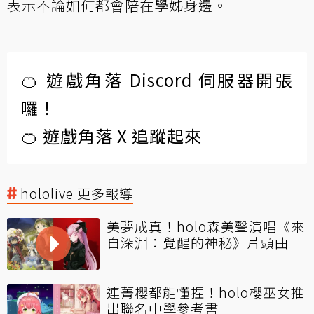
表示不論如何都會陪在學姊身邊。
🍊 遊戲角落 Discord 伺服器開張
囉！
🍊 遊戲角落 X 追蹤起來
hololive 更多報導
美夢成真！holo森美聲演唱《來
自深淵：覺醒的神秘》片頭曲
連菁櫻都能懂捏！holo櫻巫女推
出聯名中學參考書