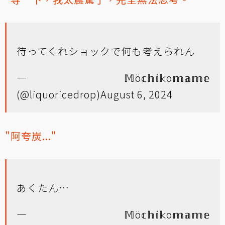
待ってくれショックで何も考えられん
— 𝕄ö𝕔𝕙𝕚𝕜o𝕞𝕒𝕞𝕖
(@liquoricedrop)
August 6, 2024
"阿夸炭..."
あくたん…
— 𝕄ö𝕔𝕙𝕚𝕜o𝕞𝕒𝕞𝕖