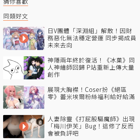
猜你喜歡
同類好文
日V團體「深淵組」解散！因財
務惡化無法穩定營運 同步揭成員
未來去向
神隱兩年終於復活！《冰菓》同
人神繪師回歸 P站重新上傳大量
創作
展現大胸襟！Coser扮《絕區
零》蕾米埃爾粉絲福利給好給滿
人妻除靈《打屁股驅魔師》出現
「梅川伊芙」Bug！這修了反而
會被負評吧