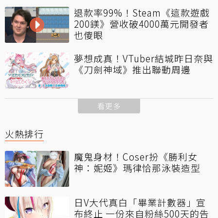
退款率99%！Steam《這款遊戲
200鎂》營收破4000萬元開發者
也傻眼
夢想成真！VTuber結城昨日奈與
《刀劍神域》推出聯動周邊
看更多
火熱排行
魔鬼身材！Coser扮《勝利女
神：妮姬》瑪律恰那泳裝造型
日V大代真白「畢業計數器」宣
布終止 一份來自粉絲500天的告