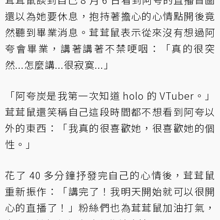
還以為她要休息，抱持著擔心的心情點開後竟
然聽到畢業消息。茸茸鼠表示從來沒有想過阿
夸會畢業，講著講著不禁哽咽：「真的很突
然...怎麼講...很寂寞...」
「阿夸炭是我第一次知道 holo 的 VTuber。」
茸茸鼠還笑稱自己這段時間都不想看到阿夸以
外的東西：「我真的很喜歡她，很喜歡她的個
性。」
花了 40 多分鐘抒發完自己的心情後，茸茸鼠
重新振作：「講完了！我明天開始就可以很開
心的直播了！」粉絲們也為茸茸鼠加油打氣，