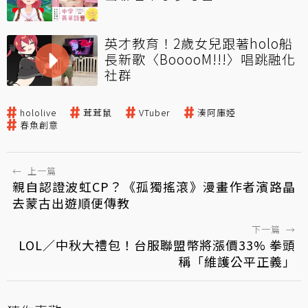
英才教育！2歲女兒跟著holo船
長新歌〈BooooM!!!〉唱跳融化
社群
hololive
茸茸鼠
VTuber
湊阿庫婭
春魚創意
←
上一篇
親自認證波虹CP？《孤獨搖滾》漫畫作者濱路晶
去蒙古出遊順便傳教
下一篇
→
LOL／中秋大禮包！台服聯盟幣將漲價33% 拳頭
稱「維護公平正義」