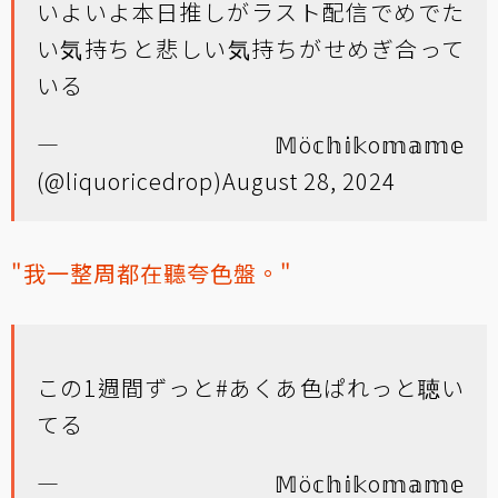
いよいよ本日推しがラスト配信でめでた
い気持ちと悲しい気持ちがせめぎ合って
いる
— 𝕄ö𝕔𝕙𝕚𝕜o𝕞𝕒𝕞𝕖
(@liquoricedrop)
August 28, 2024
"我一整周都在聽夸色盤。"
この1週間ずっと#あくあ色ぱれっと聴い
てる
— 𝕄ö𝕔𝕙𝕚𝕜o𝕞𝕒𝕞𝕖