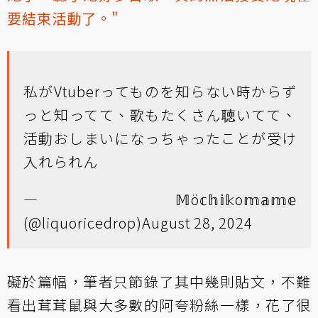
要結束活動了。"
私がVtuberってものを知らない時からず
っと知ってて、歌もたくさん聴いてて、
活動おしまいになっちゃったことが受け
入れられん
— 𝕄ö𝕔𝕙𝕚𝕜o𝕞𝕒𝕞𝕖
(@liquoricedrop)
August 28, 2024
礙於篇幅，筆者只節錄了其中幾則貼文，不難
看出茸茸鼠與大多數的阿夸粉絲一樣，花了很