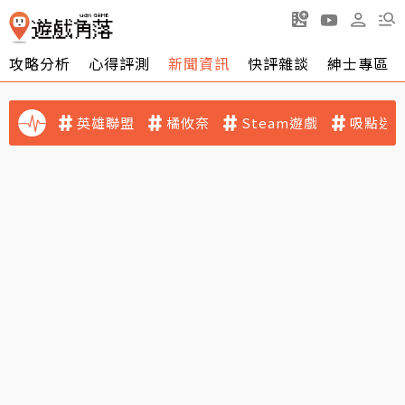
攻略分析
心得評測
新聞資訊
快評雜談
紳士專區
英雄聯盟
橘攸奈
Steam遊戲
吸點迷