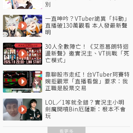
別
一直呻吟？VTuber詭異「抖動」
直播破130萬觀看 本人發最新聲
明
30人全數陣亡！《艾恩葛朗特迴
盪新聲》邀實況主、VT挑戰「死
亡模式」
靠聊股市走紅！台VTuber珂賽特
婉拒觀眾「直播看盤」要求：我
正職是股票交易
LOL／1等就全錯？實況主小明
劍魔開噴Bin厄薩斯：根本不會
玩
看更多