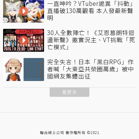
一直呻吟？VTuber詭異「抖動」
直播破130萬觀看 本人發最新聲
明
30人全數陣亡！《艾恩葛朗特迴
盪新聲》邀實況主、VT挑戰「死
亡模式」
完全失言！日本「黑白RPG」作
者喊「大東亞共榮圈萬歲」被中
國網友集體出征
看更多
聯合線上公司 著作權所有 ©2021