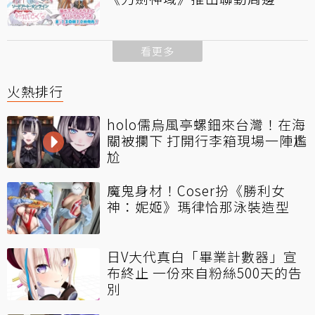
看更多
火熱排行
holo儒烏風亭螺鈿來台灣！在海
關被攔下 打開行李箱現場一陣尷
尬
魔鬼身材！Coser扮《勝利女
神：妮姬》瑪律恰那泳裝造型
日V大代真白「畢業計數器」宣
布終止 一份來自粉絲500天的告
別