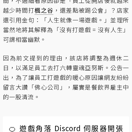
間，不過細看原因卻是「員工從開店後就越來
越少時間打
楓之谷
，還差點被踢公會」？店家
還引用金句：「人生就像一場遊戲。」並理所
當然地將其解釋為「沒有打遊戲 = 沒有人生」
可謂相當幽默。
因為前文提到的理由，該店將調整為週休二
日，以滿足員工去打六轉靈魂亞努斯。公告一
出，為了讓員工打遊戲的暖心原因讓網友紛紛
留言大讚「佛心公司」，屬實是餐飲界雇主中
的一股清流。
🍊 遊戲角落 Discord 伺服器開張