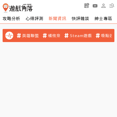
攻略分析
心得評測
新聞資訊
快評雜談
紳士專區
英雄聯盟
橘攸奈
Steam遊戲
吸點迷