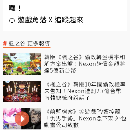
囉！
🍊 遊戲角落 X 追蹤起來
楓之谷 更多報導
韓版《楓之谷》偷改轉蛋機率和
解方案出爐！Nexon賠償金額將
達5億新台幣
《楓之谷》韓版10年間偷改機率
未告知！Nexon遭罰2.7億台幣
南韓總統府說話了
《蔚藍檔案》等遊戲PV遭控藏
「仇男手勢」Nexon急下架 外包
動畫公司致歉