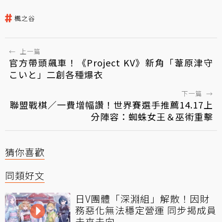
楓之谷
←
上一篇
官方帶頭飆車！《Project KV》新角「葦原津守
こいと」二創各種爆衣
下一篇
→
聯盟戰棋／一費增幅讚！世界賽選手推薦14.17上
分陣容：蜘蛛女王＆巫術重擊
猜你喜歡
同類好文
日V團體「深淵組」解散！因財
務惡化無法穩定營運 同步揭成員
未來去向