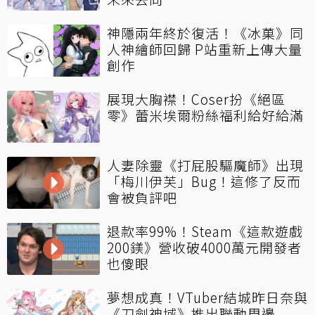
神隱兩年終於復活！《冰菓》同
人神繪師回歸 P站重新上傳大量
創作
展現大胸襟！Coser扮《絕區
零》蕾米埃爾粉絲福利給好給滿
人妻除靈《打屁股驅魔師》出現
「梅川伊芙」Bug！這修了反而
會被負評吧
退款率99%！Steam《這款遊戲
200鎂》營收破4000萬元開發者
也傻眼
夢想成真！VTuber結城昨日奈與
《刀劍神域》推出聯動周邊