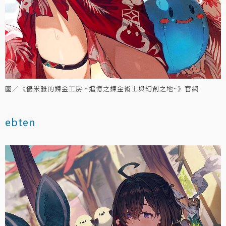
圖／《優米雅的鍊金工房 ~追憶之鍊金術士與幻創之地~》官網
ebten