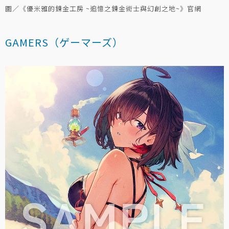
圖／《優米雅的鍊金工房 ~追憶之鍊金術士與幻創之地~》官網
GAMERS（ゲーマーズ）