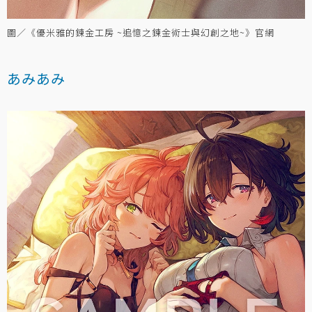
圖／《優米雅的鍊金工房 ~追憶之鍊金術士與幻創之地~》官網
あみあみ