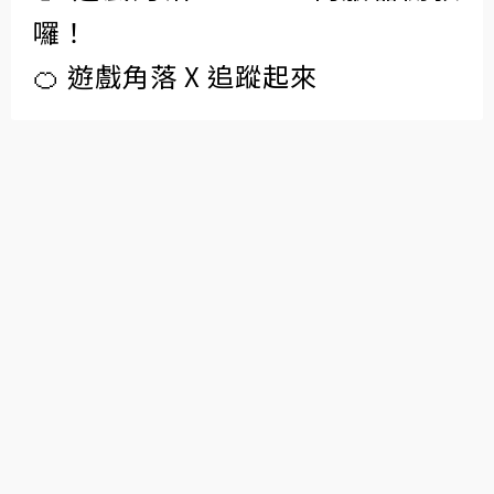
囉！
🍊 遊戲角落 X 追蹤起來
鍊金工房 更多報導
烏鴉集合！《鍊金工房》驚喜宣
布新作《優米雅的鍊金工房》
2025年初發售
時隔4年新主角！《蕾斯萊莉婭
娜的鍊金工房》國際版預約開跑
Steam頁面開張
鍊金工房正傳手遊《蕾斯勒里安
娜的鍊金工房》公開 「結城友奈
是勇者」原案參與製作