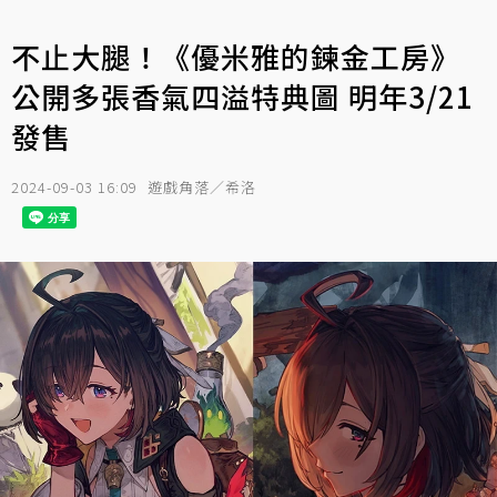
不止大腿！《優米雅的鍊金工房》
公開多張香氣四溢特典圖 明年3/21
發售
2024-09-03 16:09
遊戲角落／希洛