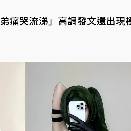
弟弟痛哭流涕」高調發文還出現