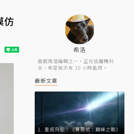
模仿
希洛
遊戲角落編輯之一，正在逃離鴨科
夫，希望每天有 30 小時能用。
最新文章
重返飛船！《賽爾號：巔峰之戰》