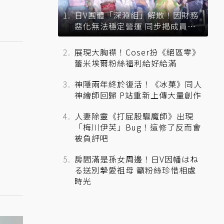
日V團體「深淵組」解散！因財務
惡化無法穩定營運 同步揭成員未
來去向
展現大胸襟！Coser扮《絕區零》
蕾米埃爾粉絲福利給好給滿
神隱兩年終於復活！《冰菓》同人
神繪師回歸 P站重新上傳大量創作
人妻除靈《打屁股驅魔師》出現
「梅川伊芙」Bug！這修了反而會
被負評吧
房間滿是孫女周邊！日V因幡はね
る送別摯愛祖母 籲粉絲珍惜相處
時光