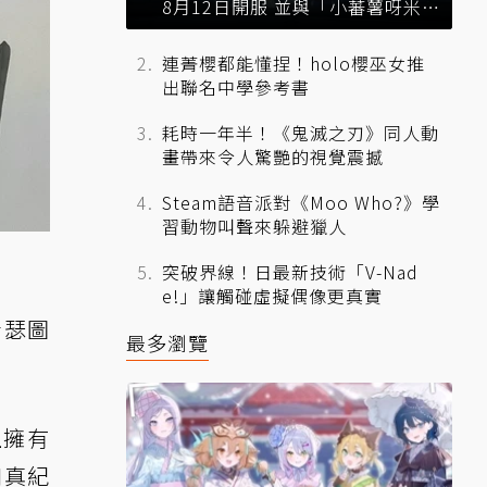
8月12日開服 並與「小蕃薯呀米」
展開聯動
連菁櫻都能懂捏！holo櫻巫女推
出聯名中學參考書
耗時一年半！《鬼滅之刃》同人動
畫帶來令人驚艷的視覺震撼
Steam語音派對《Moo Who?》學
習動物叫聲來躲避獵人
突破界線！日最新技術「V-Nad
e!」讓觸碰虛擬偶像更真實
看瑟圖
最多瀏覽
上擁有
和真紀