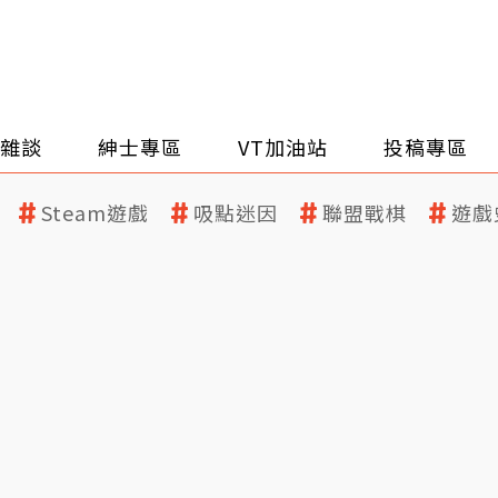
雜談
紳士專區
VT加油站
投稿專區
Steam遊戲
吸點迷因
聯盟戰棋
遊戲