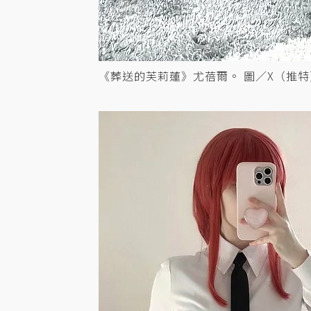
《葬送的芙莉蓮》尤蓓爾。 圖／X（推特）