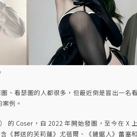
b
瑟圖、看瑟圖的人都很多，但最近倒是冒出一名
的案例。
） 的 Coser，自 2022 年開始發圖，至今在 X 
包含《
葬送的芙莉蓮
》尤蓓爾、《
鏈鋸人
》蕾塞