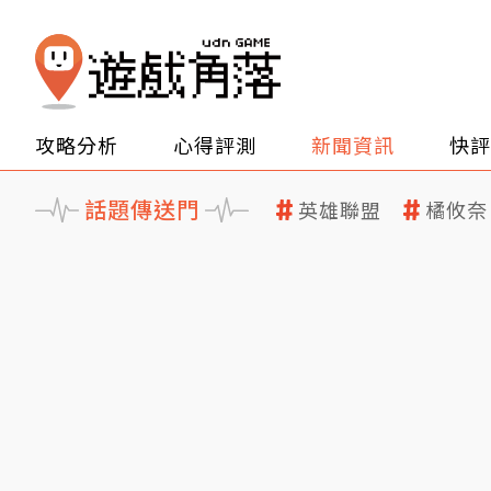
攻略分析
心得評測
新聞資訊
快評
話題傳送門
英雄聯盟
橘攸奈