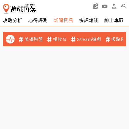
攻略分析
心得評測
新聞資訊
快評雜談
紳士專區
英雄聯盟
橘攸奈
Steam遊戲
吸點迷