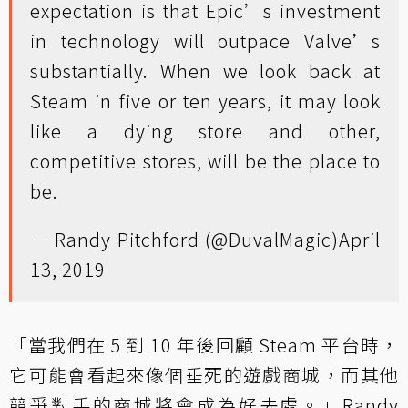
expectation is that Epic’s investment
in technology will outpace Valve’s
substantially. When we look back at
Steam in five or ten years, it may look
like a dying store and other,
competitive stores, will be the place to
be.
— Randy Pitchford (@DuvalMagic)
April
13, 2019
「當我們在 5 到 10 年後回顧 Steam 平台時，
它可能會看起來像個垂死的遊戲商城，而其他
競爭對手的商城將會成為好去處。」Randy