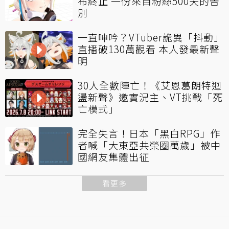
布終止 一份來自粉絲500天的告
別
一直呻吟？VTuber詭異「抖動」
直播破130萬觀看 本人發最新聲
明
30人全數陣亡！《艾恩葛朗特迴
盪新聲》邀實況主、VT挑戰「死
亡模式」
完全失言！日本「黑白RPG」作
者喊「大東亞共榮圈萬歲」被中
國網友集體出征
看更多