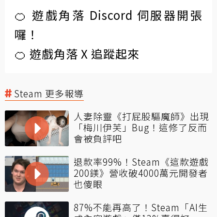
🍊 遊戲角落 Discord 伺服器開張
囉！
🍊 遊戲角落 X 追蹤起來
Steam 更多報導
人妻除靈《打屁股驅魔師》出現
「梅川伊芙」Bug！這修了反而
會被負評吧
退款率99%！Steam《這款遊戲
200鎂》營收破4000萬元開發者
也傻眼
87%不能再高了！Steam「AI生