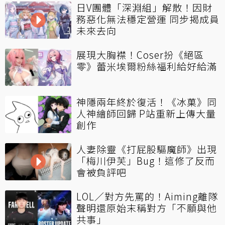
日V團體「深淵組」解散！因財
務惡化無法穩定營運 同步揭成員
未來去向
展現大胸襟！Coser扮《絕區
零》蕾米埃爾粉絲福利給好給滿
神隱兩年終於復活！《冰菓》同
人神繪師回歸 P站重新上傳大量
創作
人妻除靈《打屁股驅魔師》出現
「梅川伊芙」Bug！這修了反而
會被負評吧
LOL／對方先罵的！Aiming離隊
聲明還原始末稱對方「不願與他
共事」