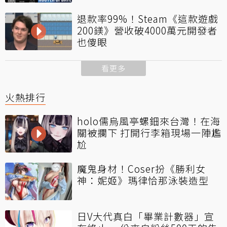
退款率99%！Steam《這款遊戲
200鎂》營收破4000萬元開發者
也傻眼
看更多
火熱排行
holo儒烏風亭螺鈿來台灣！在海
關被攔下 打開行李箱現場一陣尷
尬
魔鬼身材！Coser扮《勝利女
神：妮姬》瑪律恰那泳裝造型
日V大代真白「畢業計數器」宣