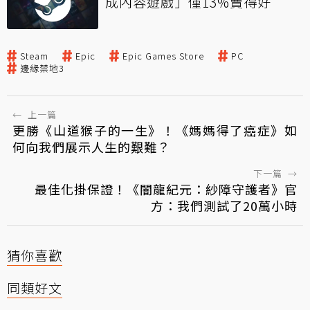
成內容遊戲」僅13%賣得好
Steam
Epic
Epic Games Store
PC
邊緣禁地3
←
上一篇
更勝《山道猴子的一生》！《媽媽得了癌症》如
何向我們展示人生的艱難？
下一篇
→
最佳化掛保證！《闇龍紀元：紗障守護者》官
方：我們測試了20萬小時
猜你喜歡
同類好文