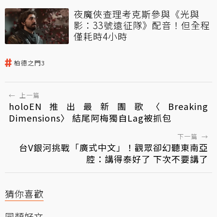
夜魔俠查理考克斯參與《光與
影：33號遠征隊》配音！但全程
僅耗時4小時
柏德之門3
←
上一篇
holoEN推出最新團歌〈Breaking
Dimensions〉 結尾阿梅獨自Lag被抓包
下一篇
→
台V銀河挑戰「廣式中文」！觀眾卻幻聽東南亞
腔：講得泰好了 下次不要講了
猜你喜歡
同類好文