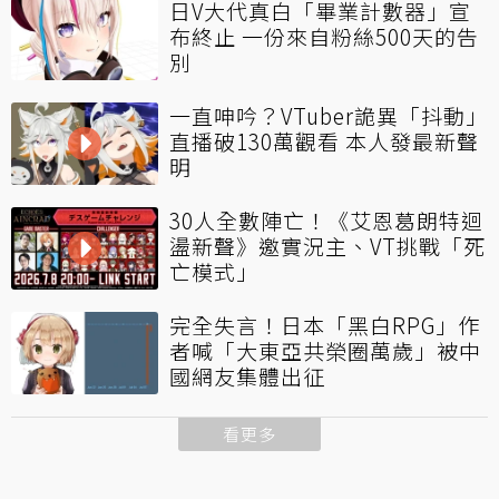
日V大代真白「畢業計數器」宣
布終止 一份來自粉絲500天的告
別
一直呻吟？VTuber詭異「抖動」
直播破130萬觀看 本人發最新聲
明
30人全數陣亡！《艾恩葛朗特迴
盪新聲》邀實況主、VT挑戰「死
亡模式」
完全失言！日本「黑白RPG」作
者喊「大東亞共榮圈萬歲」被中
國網友集體出征
看更多