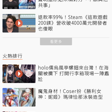
共事」
退款率99%！Steam《這款遊戲
200鎂》營收破4000萬元開發者
也傻眼
看更多
火熱排行
holo儒烏風亭螺鈿來台灣！在海
關被攔下 打開行李箱現場一陣尷
尬
魔鬼身材！Coser扮《勝利女
神：妮姬》瑪律恰那泳裝造型