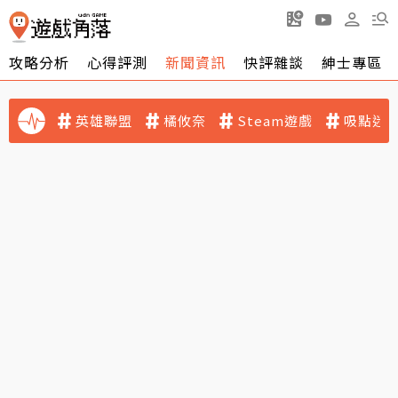
攻略分析
心得評測
新聞資訊
快評雜談
紳士專區
英雄聯盟
橘攸奈
Steam遊戲
吸點迷