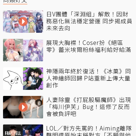
日V團體「深淵組」解散！因財
務惡化無法穩定營運 同步揭成員
未來去向
展現大胸襟！Coser扮《絕區
零》蕾米埃爾粉絲福利給好給滿
神隱兩年終於復活！《冰菓》同
人神繪師回歸 P站重新上傳大量
創作
人妻除靈《打屁股驅魔師》出現
「梅川伊芙」Bug！這修了反而
會被負評吧
LOL／對方先罵的！Aiming離隊
聲明還原始末稱對方「不願與他