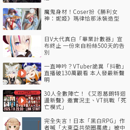
魔鬼身材！Coser扮《勝利女
神：妮姬》瑪律恰那泳裝造型
日V大代真白「畢業計數器」宣
布終止 一份來自粉絲500天的告
別
一直呻吟？VTuber詭異「抖動」
直播破130萬觀看 本人發最新聲
明
30人全數陣亡！《艾恩葛朗特迴
盪新聲》邀實況主、VT挑戰「死
亡模式」
完全失言！日本「黑白RPG」作
者喊「大東亞共榮圈萬歲」被中