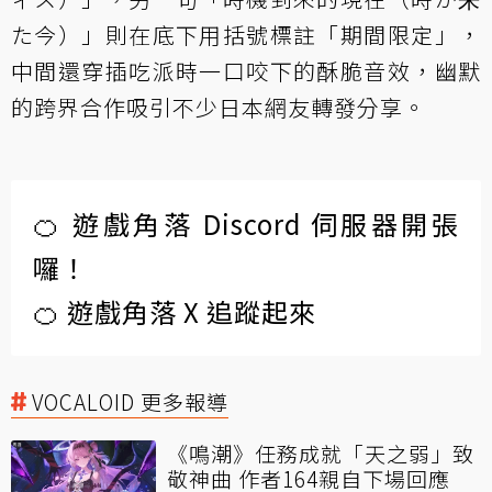
た今）」則在底下用括號標註「期間限定」，
中間還穿插吃派時一口咬下的酥脆音效，幽默
的跨界合作吸引不少日本網友轉發分享。
🍊 遊戲角落 Discord 伺服器開張
囉！
🍊 遊戲角落 X 追蹤起來
VOCALOID 更多報導
《鳴潮》任務成就「天之弱」致
敬神曲 作者164親自下場回應