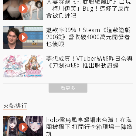
人妻除靈《打屁股驅魔師》出現
「梅川伊芙」Bug！這修了反而
會被負評吧
退款率99%！Steam《這款遊戲
200鎂》營收破4000萬元開發者
也傻眼
夢想成真！VTuber結城昨日奈與
《刀劍神域》推出聯動周邊
看更多
火熱排行
holo儒烏風亭螺鈿來台灣！在海
關被攔下 打開行李箱現場一陣尷
尬