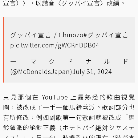
宣言）〉，以諧音〈グッパイ宣言〉改編。
グッパイ宣言 / Chinozo
#グッバイ宣言
pic.twitter.com/gWCKnDDB04
— マクドナルド
(@McDonaldsJapan)
July 31, 2024
只見那個在 YouTube 上最熟悉的歌曲視覺
圖，被改成了一手一個馬鈴薯派。歌詞部分也
有所修改，例如副歌第一句歌詞就被改成「馬
鈴薯派的絕對正義（ポテトパイ絶対ジヤステ
ィス）」，另一句「時機到來的現在（時が来