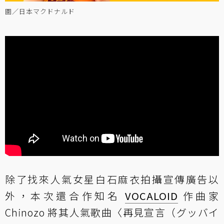
圖／日本マクドナルド
除了找來人氣女星白石麻衣拍攝宣傳廣告以
外，本次還合作知名
VOCALOID
作曲家
Chinozo 將其人氣歌曲〈再見宣言（グッバイ