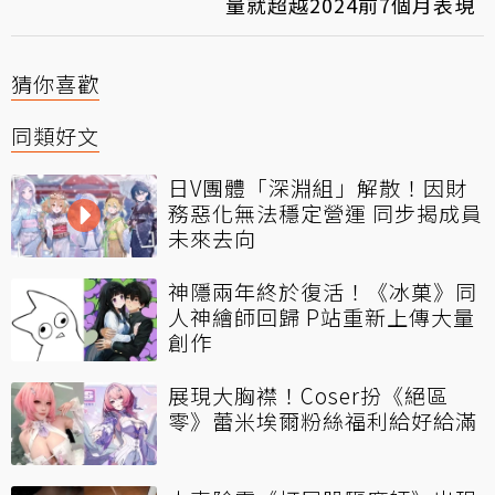
量就超越2024前7個月表現
猜你喜歡
同類好文
日V團體「深淵組」解散！因財
務惡化無法穩定營運 同步揭成員
未來去向
神隱兩年終於復活！《冰菓》同
人神繪師回歸 P站重新上傳大量
創作
展現大胸襟！Coser扮《絕區
零》蕾米埃爾粉絲福利給好給滿