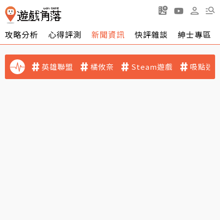
攻略分析
心得評測
新聞資訊
快評雜談
紳士專區
英雄聯盟
橘攸奈
Steam遊戲
吸點迷