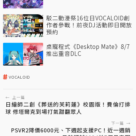
駁二動漫祭16位日VOCALOID創
作者參戰！前夜DJ活動即日開放
預約
桌寵程式《Desktop Mate》8/7
推出重音DLC
VOCALOID
←
上一篇
日繪師二創《葬送的芙莉蓮》校園版！費倫打排
球 修塔爾克到場打氣甜翻眾人
下一篇
→
PSVR2降價6000元、下週起支援PC！近一週銷