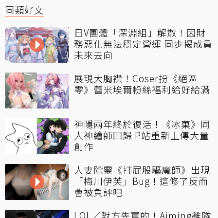
同類好文
日V團體「深淵組」解散！因財
務惡化無法穩定營運 同步揭成員
未來去向
展現大胸襟！Coser扮《絕區
零》蕾米埃爾粉絲福利給好給滿
神隱兩年終於復活！《冰菓》同
人神繪師回歸 P站重新上傳大量
創作
人妻除靈《打屁股驅魔師》出現
「梅川伊芙」Bug！這修了反而
會被負評吧
LOL／對方先罵的！Aiming離隊