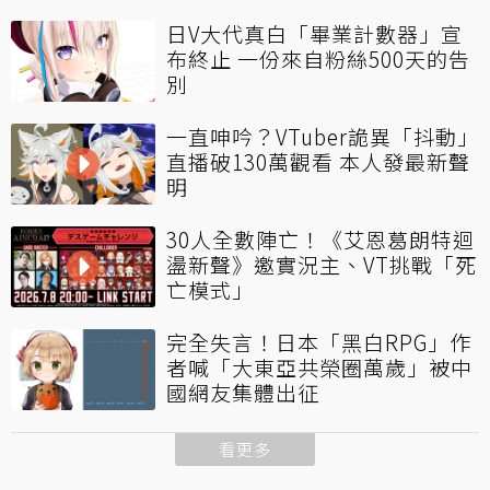
日V大代真白「畢業計數器」宣
布終止 一份來自粉絲500天的告
別
一直呻吟？VTuber詭異「抖動」
直播破130萬觀看 本人發最新聲
明
30人全數陣亡！《艾恩葛朗特迴
盪新聲》邀實況主、VT挑戰「死
亡模式」
完全失言！日本「黑白RPG」作
者喊「大東亞共榮圈萬歲」被中
國網友集體出征
看更多