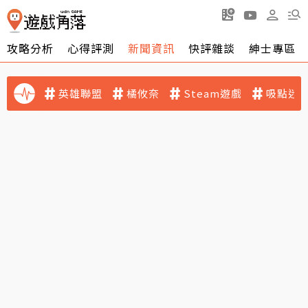
攻略分析
心得評測
新聞資訊
快評雜談
紳士專區
英雄聯盟
橘攸奈
Steam遊戲
吸點迷