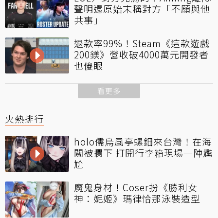
聲明還原始末稱對方「不願與他
共事」
退款率99%！Steam《這款遊戲
200鎂》營收破4000萬元開發者
也傻眼
看更多
火熱排行
holo儒烏風亭螺鈿來台灣！在海
關被攔下 打開行李箱現場一陣尷
尬
魔鬼身材！Coser扮《勝利女
神：妮姬》瑪律恰那泳裝造型