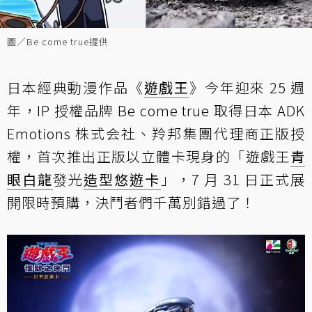
圖／Be come true提供
日本經典動漫作品《
遊戲王
》今年迎來 25 週
年，IP 授權品牌 Be come true 取得日本 ADK
Emotions 株式会社、羚邦集團代理商正版授
權，首次推出正版以立體卡現身的「遊戲王
青
眼白龍
發光
造型
悠遊卡
」，7 月 31 日正式展
開限時預購，決鬥者們千萬別錯過了！