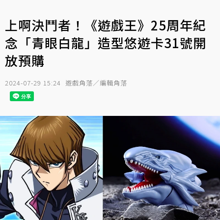
上啊決鬥者！《遊戲王》25周年紀
念「青眼白龍」造型悠遊卡31號開
放預購
2024-07-29 15:24
遊戲角落／編輯角落