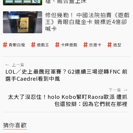
檔、融合蓋上床
修但幾勒！ 中國法院拍賣《遊戲
王》青眼白龍金卡 競標近4億卻
喊卡
青眼白龍
遊戲王
卡牌遊戲
悠遊卡
造型
←
上一篇
LOL／史上最醜冠軍賽？G2連續三場逆轉FNC 前
選手Caedrel看到中風
下一篇
→
太大了沒忍住！holo Kobo緊盯Raora歐派 遭抓
包還狡辯：因為它們就在那裡
猜你喜歡