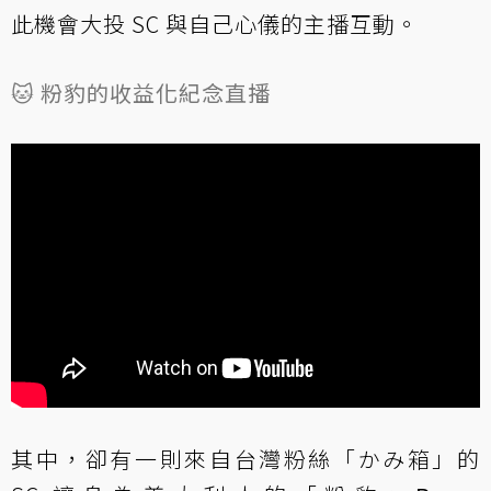
此機會大投 SC 與自己心儀的主播互動。
🐱 粉豹的收益化紀念直播
其中，卻有一則來自台灣粉絲「かみ箱」的