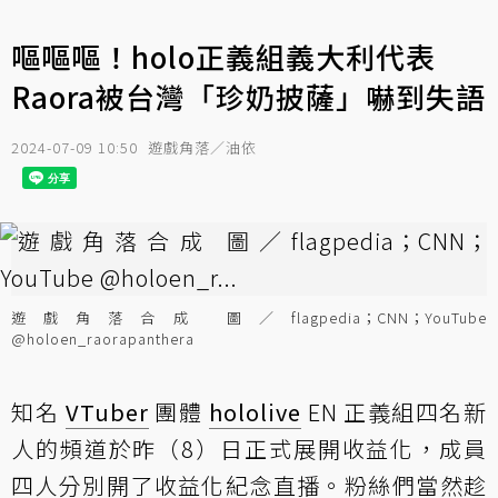
嘔嘔嘔！holo正義組義大利代表
Raora被台灣「珍奶披薩」嚇到失語
2024-07-09 10:50
遊戲角落／油依
遊戲角落合成 圖／flagpedia；CNN；YouTube
@holoen_raorapanthera
知名
VTuber
團體
hololive
EN 正義組四名新
人的頻道於昨（8）日正式展開收益化，成員
四人分別開了收益化紀念直播。粉絲們當然趁