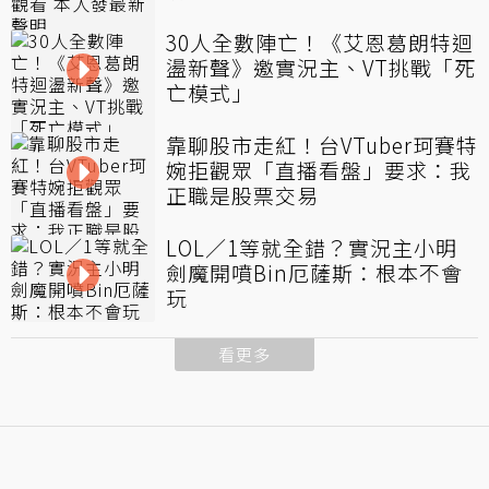
30人全數陣亡！《艾恩葛朗特迴
盪新聲》邀實況主、VT挑戰「死
亡模式」
靠聊股市走紅！台VTuber珂賽特
婉拒觀眾「直播看盤」要求：我
正職是股票交易
LOL／1等就全錯？實況主小明
劍魔開噴Bin厄薩斯：根本不會
玩
看更多