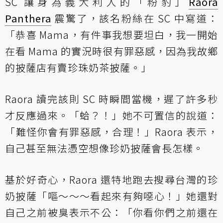
SC 讓身為義大利人的「粉豹」
Raora
Panthera
震驚了，該名粉絲在 SC 中寫道：
「恭喜 Mama，有件事我想要坦白，我一開始
在看 Mama 的實況時很有罪惡感，因為我故鄉
的披薩店有賣珍珠奶茶披薩。」
Raora 讀完該則 SC 時瞬間當機，遲了許多秒
才反應過來。「蛤？！」她不可置信的說道：
「難怪你會有罪惡感，合理！」Raora 表示，
自己甚至無法憑空想像珍奶披薩會長怎樣。
基於好奇心，Raora 還特地跑去搜尋台灣的珍
奶披薩「嘔～～～看起來有夠噁心！」她還對
自己之前被臭表示不公：「你看你們之前還在