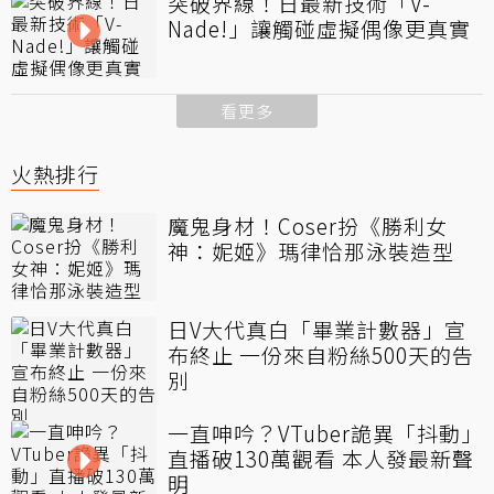
突破界線！日最新技術「V-
Nade!」讓觸碰虛擬偶像更真實
看更多
火熱排行
魔鬼身材！Coser扮《勝利女
神：妮姬》瑪律恰那泳裝造型
日V大代真白「畢業計數器」宣
布終止 一份來自粉絲500天的告
別
一直呻吟？VTuber詭異「抖動」
直播破130萬觀看 本人發最新聲
明