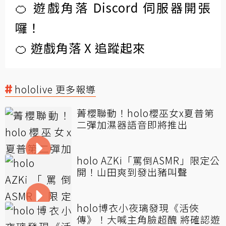
🍊 遊戲角落 Discord 伺服器開張
囉！
🍊 遊戲角落 X 追蹤起來
hololive 更多報導
菁櫻聯動！holo櫻巫女x夏普第
二彈加濕器語音即將推出
holo AZKi「罵倒ASMR」限定公
開！山田爽到發出豬叫聲
holo博衣小夜璃發現《活俠
傳》！大喊主角臉超醜 將確認遊