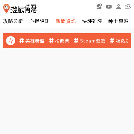
攻略分析
心得評測
新聞資訊
快評雜談
紳士專區
英雄聯盟
橘攸奈
Steam遊戲
吸點迷