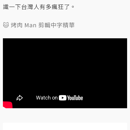
識一下台灣人有多瘋狂了。
🐱 烤肉 Man 剪輯中字精華