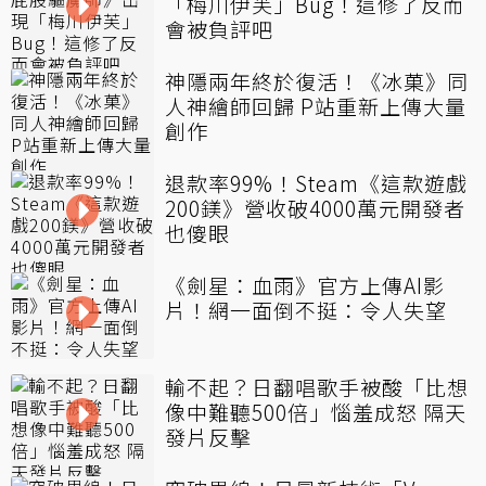
「梅川伊芙」Bug！這修了反而
會被負評吧
神隱兩年終於復活！《冰菓》同
人神繪師回歸 P站重新上傳大量
創作
退款率99%！Steam《這款遊戲
200鎂》營收破4000萬元開發者
也傻眼
《劍星：血雨》官方上傳AI影
片！網一面倒不挺：令人失望
輸不起？日翻唱歌手被酸「比想
像中難聽500倍」惱羞成怒 隔天
發片反擊