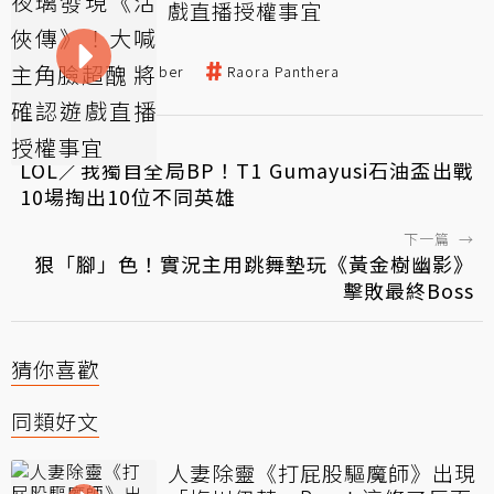
戲直播授權事宜
hololive
VTuber
Raora Panthera
←
上一篇
LOL／我獨自全局BP！T1 Gumayusi石油盃出戰
10場掏出10位不同英雄
下一篇
→
狠「腳」色！實況主用跳舞墊玩《黃金樹幽影》
擊敗最終Boss
猜你喜歡
同類好文
人妻除靈《打屁股驅魔師》出現