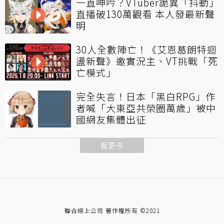
一直呻吟？VTuber詭異「抖動」
直播破130萬觀看 本人發最新聲
明
30人全數陣亡！《艾恩葛朗特迴
盪新聲》邀實況主、VT挑戰「死
亡模式」
完全失言！日本「黑白RPG」作
者喊「大東亞共榮圈萬歲」被中
國網友集體出征
看更多
聯合線上公司 著作權所有 ©2021