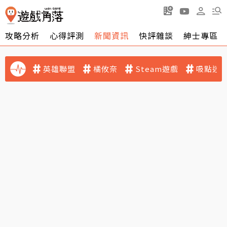
攻略分析
心得評測
新聞資訊
快評雜談
紳士專區
英雄聯盟
橘攸奈
Steam遊戲
吸點迷