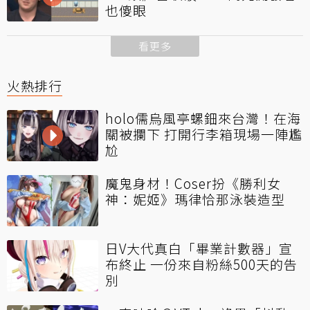
也傻眼
看更多
火熱排行
holo儒烏風亭螺鈿來台灣！在海
關被攔下 打開行李箱現場一陣尷
尬
魔鬼身材！Coser扮《勝利女
神：妮姬》瑪律恰那泳裝造型
日V大代真白「畢業計數器」宣
布終止 一份來自粉絲500天的告
別