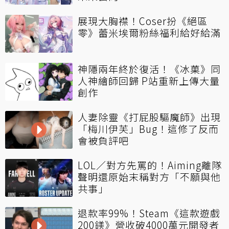
展現大胸襟！Coser扮《絕區
零》蕾米埃爾粉絲福利給好給滿
神隱兩年終於復活！《冰菓》同
人神繪師回歸 P站重新上傳大量
創作
人妻除靈《打屁股驅魔師》出現
「梅川伊芙」Bug！這修了反而
會被負評吧
LOL／對方先罵的！Aiming離隊
聲明還原始末稱對方「不願與他
共事」
退款率99%！Steam《這款遊戲
200鎂》營收破4000萬元開發者