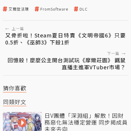
艾爾登法環
FromSoftware
DLC
←
上一篇
又骨折啦！Steam夏日特賣《文明帝國6》只要
0.5折、《巫師3》下殺1折
下一篇
→
回憶殺！麼麼公主開台測試玩《摩爾莊園》 鼴鼠
直播主進軍VTuber市場？
猜你喜歡
同類好文
日V團體「深淵組」解散！因財
務惡化無法穩定營運 同步揭成員
未來去向