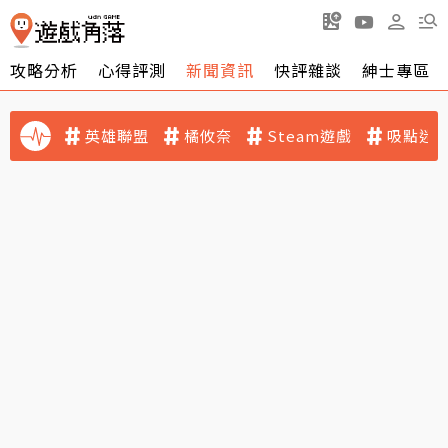
攻略分析
心得評測
新聞資訊
快評雜談
紳士專區
英雄聯盟
橘攸奈
Steam遊戲
吸點迷