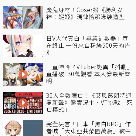
魔鬼身材！Coser扮《勝利女
神：妮姬》瑪律恰那泳裝造型
日V大代真白「畢業計數器」宣
布終止 一份來自粉絲500天的告
別
一直呻吟？VTuber詭異「抖動」
直播破130萬觀看 本人發最新聲
明
30人全數陣亡！《艾恩葛朗特迴
盪新聲》邀實況主、VT挑戰「死
亡模式」
完全失言！日本「黑白RPG」作
者喊「大東亞共榮圈萬歲」被中