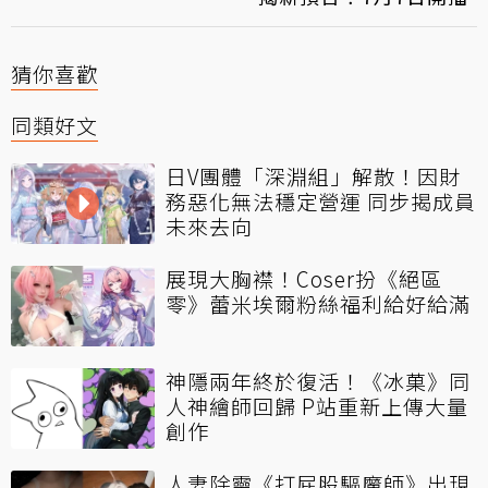
猜你喜歡
同類好文
日V團體「深淵組」解散！因財
務惡化無法穩定營運 同步揭成員
未來去向
展現大胸襟！Coser扮《絕區
零》蕾米埃爾粉絲福利給好給滿
神隱兩年終於復活！《冰菓》同
人神繪師回歸 P站重新上傳大量
創作
人妻除靈《打屁股驅魔師》出現