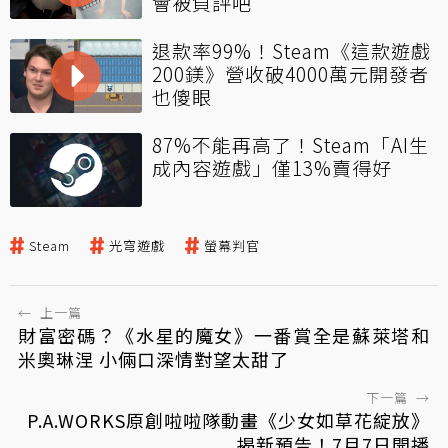
會被負評吧
退款率99%！Steam《這款遊戲
200鎂》營收破4000萬元開發者
也傻眼
87%不能再高了！Steam「AI生
成內容遊戲」僅13%賣得好
Steam
光穹遊戲
螢幕判官
←
上一篇
財富密碼？《水星的魔女》一番賞全是蘇萊塔和
米奧琳涅 小倆口深情對望太甜了
下一篇
→
P.A.WORKS原創啦啦隊動畫《少女如草花綻放》
揭新預告！7月7日開播