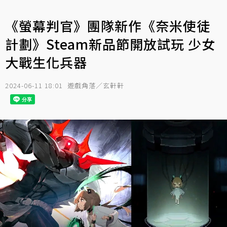
《螢幕判官》團隊新作《奈米使徒
計劃》Steam新品節開放試玩 少女
大戰生化兵器
2024-06-11 18:01
遊戲角落／玄軒軒