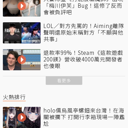
「梅川伊芙」Bug！這修了反而
會被負評吧
LOL／對方先罵的！Aiming離隊
聲明還原始末稱對方「不願與他
共事」
退款率99%！Steam《這款遊戲
200鎂》營收破4000萬元開發者
也傻眼
看更多
火熱排行
holo儒烏風亭螺鈿來台灣！在海
關被攔下 打開行李箱現場一陣尷
尬