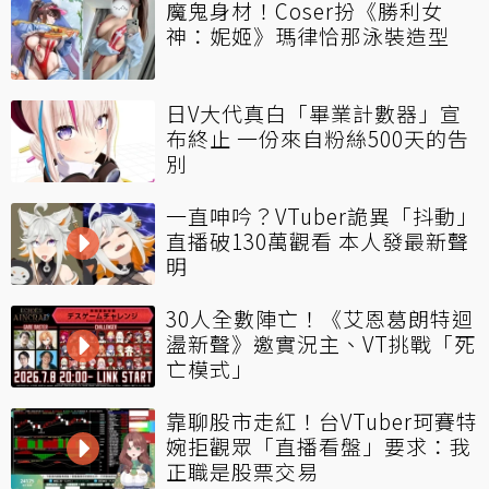
魔鬼身材！Coser扮《勝利女
神：妮姬》瑪律恰那泳裝造型
日V大代真白「畢業計數器」宣
布終止 一份來自粉絲500天的告
別
一直呻吟？VTuber詭異「抖動」
直播破130萬觀看 本人發最新聲
明
30人全數陣亡！《艾恩葛朗特迴
盪新聲》邀實況主、VT挑戰「死
亡模式」
靠聊股市走紅！台VTuber珂賽特
婉拒觀眾「直播看盤」要求：我
正職是股票交易