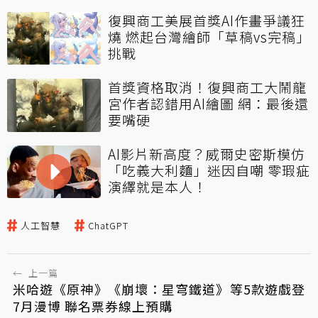
復興商工美展首獎AI作畫爭議狂
燒 燃起台灣繪師「草稿vs完稿」
挑戰
首獎資格取消！復興商工大鬧龍
宮作者認錯用AI繪圖 網：最後還
要嘴硬
AI影片新高度？威爾史密斯模仿
「吃義大利麵」迷因自嘲 零瑕疵
演繹就是本人！
人工智慧
ChatGPT
←
上一篇
米哈遊《原神》《崩壞：星穹鐵道》等5款遊戲登
7月漫博 聯名票券線上預購