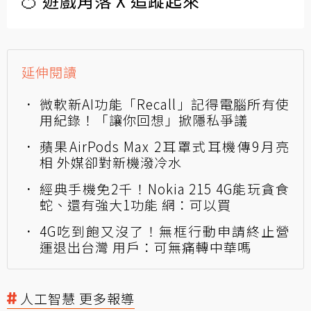
🍊 遊戲角落 X 追蹤起來
延伸閱讀
微軟新AI功能「Recall」記得電腦所有使
用紀錄！「讓你回想」掀隱私爭議
蘋果AirPods Max 2耳罩式耳機傳9月亮
相 外媒卻對新機潑冷水
經典手機免2千！Nokia 215 4G能玩貪食
蛇、還有強大1功能 網：可以買
4G吃到飽又沒了！無框行動申請終止營
運退出台灣 用戶：可無痛轉中華嗎
人工智慧 更多報導