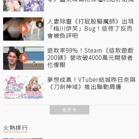
人妻除靈《打屁股驅魔師》出現
「梅川伊芙」Bug！這修了反而
會被負評吧
退款率99%！Steam《這款遊戲
200鎂》營收破4000萬元開發者
也傻眼
夢想成真！VTuber結城昨日奈與
《刀劍神域》推出聯動周邊
看更多
火熱排行