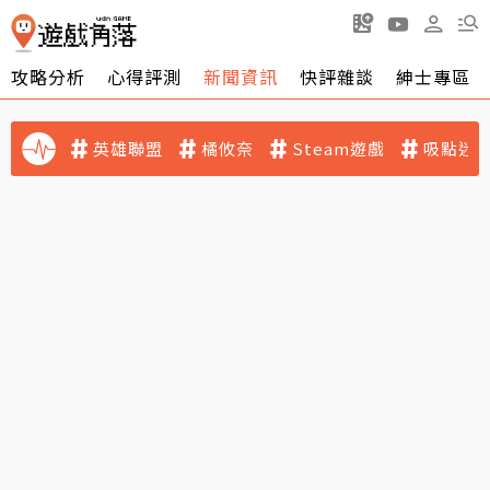
攻略分析
心得評測
新聞資訊
快評雜談
紳士專區
英雄聯盟
橘攸奈
Steam遊戲
吸點迷