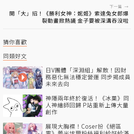
下一篇
→
開「大」招！《勝利女神：妮姬》索達兔女郎爆
裂動畫掀熱議 金子要被深溝吞沒啦
猜你喜歡
同類好文
日V團體「深淵組」解散！因財
務惡化無法穩定營運 同步揭成員
未來去向
神隱兩年終於復活！《冰菓》同
人神繪師回歸 P站重新上傳大量
創作
展現大胸襟！Coser扮《絕區
零》蕾米埃爾粉絲福利給好給滿