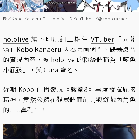
圖／Kobo Kanaeru Ch. hololive-ID YouTube、X@kobokanaeru
hololive
旗下印尼組三期生
VTuber
「雨薩
滿」
Kobo Kanaeru
因為呆萌個性、
偶爾
爆音
的實況內容，被 hololive 的粉絲們稱為「藍色
小屁孩」，與 Gura 齊名。
近期 Kobo 直播遊玩《
鐵拳
8》再度發揮屁孩
精神，竟然公然在觀眾們面前開戳遊戲內角色
的......鼻孔？！