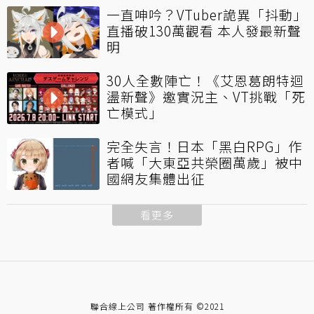
一直呻吟？VTuber詭異「抖動」
直播破130萬觀看 本人發最新聲
明
30人全數陣亡！《艾恩葛朗特迴
盪新聲》邀實況主、VT挑戰「死
亡模式」
完全失言！日本「黑白RPG」作
者喊「大東亞共榮圈萬歲」被中
國網友集體出征
看更多
聯合線上公司 著作權所有 ©2021