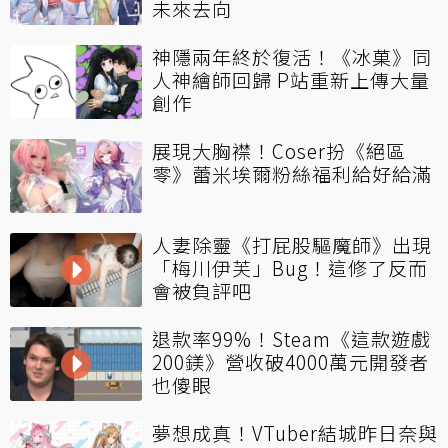
未來去向
神隱兩年終於復活！《冰菓》同
人神繪師回歸 P站重新上傳大量
創作
展現大胸襟！Coser扮《絕區
零》蕾米埃爾粉絲福利給好給滿
人妻除靈《打屁股驅魔師》出現
「梅川伊芙」Bug！這修了反而
會被負評吧
退款率99%！Steam《這款遊戲
200鎂》營收破4000萬元開發者
也傻眼
夢想成真！VTuber結城昨日奈與