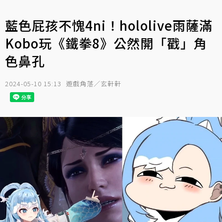
藍色屁孩不愧4ni！hololive雨薩滿
Kobo玩《鐵拳8》公然開「戳」角
色鼻孔
2024-05-10 15:13
遊戲角落／玄軒軒