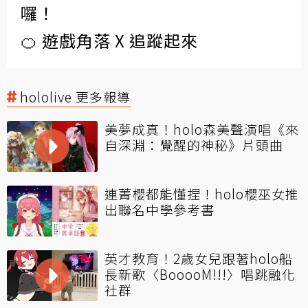
囉！
🍊 遊戲角落 X 追蹤起來
hololive 更多報導
美夢成真！holo森美聲演唱《來
自深淵：覺醒的神秘》片頭曲
連菁櫻都能懂捏！holo櫻巫女推
出聯名中學參考書
英才教育！2歲女兒跟著holo船
長新歌〈BooooM!!!〉唱跳融化
社群