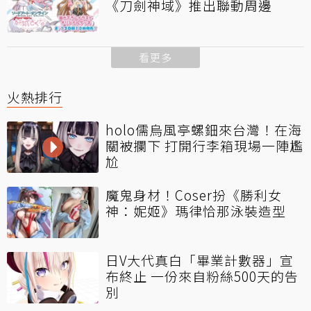
《刀劍神域》推出聯動周邊
看更多
火熱排行
holo儒烏風亭螺鈿來台灣！在海
關被攔下 打開行李箱現場一陣尷
尬
魔鬼身材！Coser扮《勝利女
神：妮姬》瑪律恰那泳裝造型
日V大代真白「畢業計數器」宣
布終止 一份來自粉絲500天的告
別