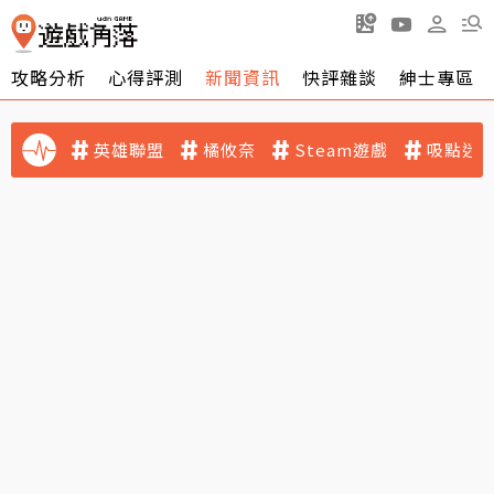
攻略分析
心得評測
新聞資訊
快評雜談
紳士專區
英雄聯盟
橘攸奈
Steam遊戲
吸點迷