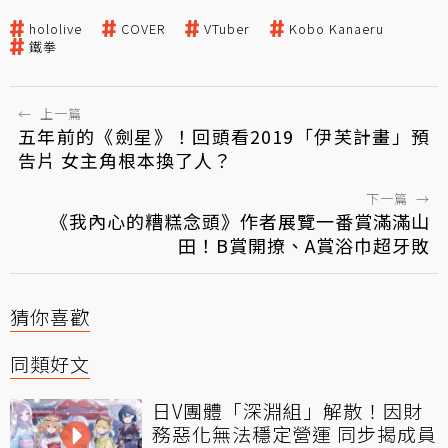
hololive
COVER
VTuber
Kobo Kanaeru
鐵拳
←
上一篇
五年前的《劍星》！回頭看2019「伊芙計畫」預
告片 女主角根本換了人？
下一篇
→
《我內心的糟糕念頭》作者展覽一番賞滿滿山
田！B賞開撩、A賞浴巾超牙敗
猜你喜歡
同類好文
日V團體「深淵組」解散！因財
務惡化無法穩定營運 同步揭成員