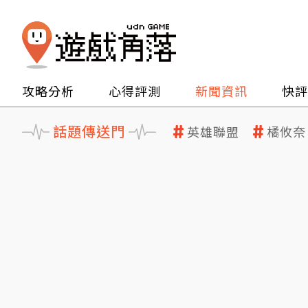
攻略分析
心得評測
新聞資訊
快評
話題傳送門
英雄聯盟
橘攸奈