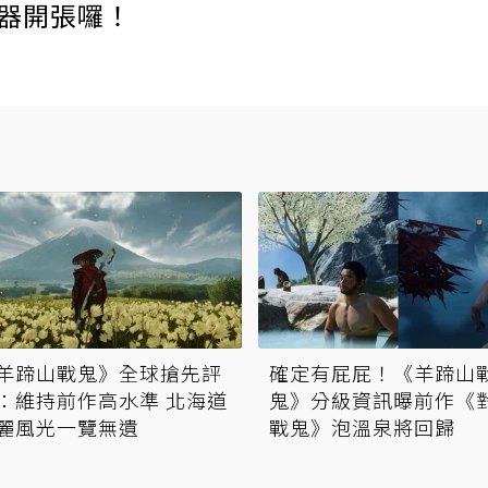
伺服器開張囉！
羊蹄山戰鬼》全球搶先評
確定有屁屁！《羊蹄山
：維持前作高水準 北海道
鬼》分級資訊曝前作《
麗風光一覽無遺
戰鬼》泡溫泉將回歸