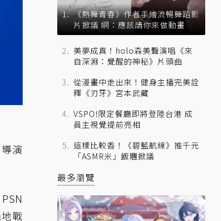
《熱舞青春》作者手繪流暢舞蹈影
片掀議 網：應該請你來做動畫
美夢成真！holo森美聲演唱《來
自深淵：覺醒的神秘》片頭曲
從漫畫中走出來！健身主播完美詮
釋《刃牙》宮本武藏
VSPO!限定餐廳即將登陸台港 成
員主視覺提前亮相
這樣比較香！《碧藍航線》推千元
：導演
「ASMR米」飯糰掀議
最多瀏覽
PSN
絕地戰