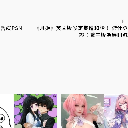
m
下
暫緩PSN
《月姬》英文版設定集遭和諧！ 傑仕
證：繁中版為無刪減