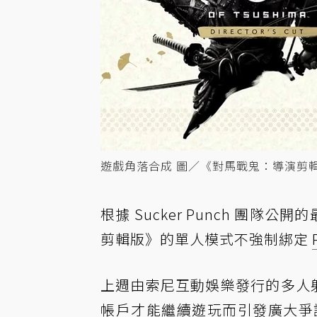
遊戲角落合成 圖／《對馬戰鬼：導演剪輯版》、
根據 Sucker Punch 團隊
剪輯版》的單人模式不強制綁定
上週由索尼互動娛樂發行的多人射擊
帳戶才能繼續遊玩而引發廣大爭