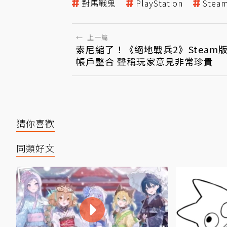
對馬戰鬼
PlayStation
Stea
←
上一篇
索尼縮了！《絕地戰兵2》Steam版
帳戶整合 聲稱玩家意見非常珍貴
猜你喜歡
同類好文