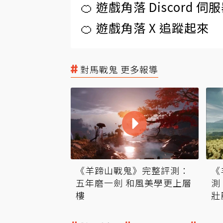
🍊 遊戲角落 Discord 
🍊 遊戲角落 X 追蹤起來
對馬戰鬼 更多報導
《羊蹄山戰鬼》完整評測：
《
五年磨一劍 和風美學更上層
測
樓
壯