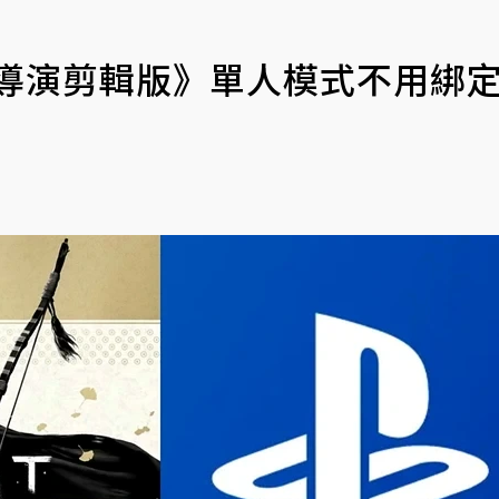
鬼 導演剪輯版》單人模式不用綁