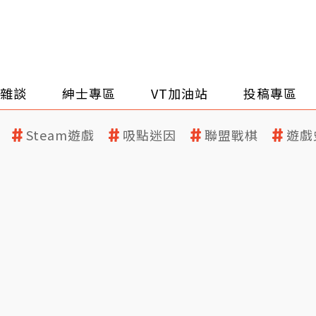
雜談
紳士專區
VT加油站
投稿專區
Steam遊戲
吸點迷因
聯盟戰棋
遊戲