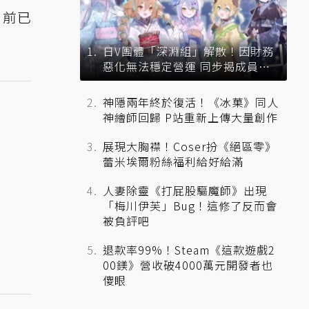
目前已
日V團體「深淵組」解散！因財務
惡化無法穩定營運 同步揭成員未
來去向
神隱兩年終於復活！《冰菓》同人
神繪師回歸 P站重新上傳大量創作
展現大胸襟！Coser扮《絕區零》
蕾米埃爾粉絲福利給好給滿
人妻除靈《打屁股驅魔師》出現
「梅川伊芙」Bug！這修了反而會
被負評吧
退款率99%！Steam《這款遊戲2
00鎂》營收破4000萬元開發者也
傻眼