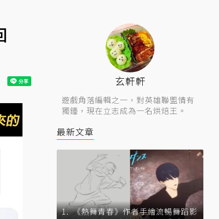
回
玄軒軒
遊戲角落編輯之一，對英雄聯盟情有
獨鍾，現在立志成為一名烘焙王。
最新文章
《熱舞青春》作者手繪流暢舞蹈影