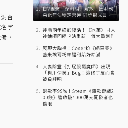
日V團體「深淵組」解散！因財務
惡化無法穩定營運 同步揭成員未
實況台
來去向
這名字
神隱兩年終於復活！《冰菓》同人
神繪師回歸 P站重新上傳大量創作
設備，
展現大胸襟！Coser扮《絕區零》
蕾米埃爾粉絲福利給好給滿
人妻除靈《打屁股驅魔師》出現
「梅川伊芙」Bug！這修了反而會
被負評吧
退款率99%！Steam《這款遊戲2
00鎂》營收破4000萬元開發者也
傻眼