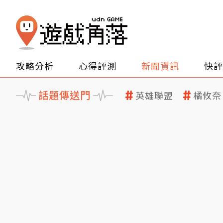
攻略分析
心得評測
新聞資訊
快評
話題傳送門
英雄聯盟
橘攸奈