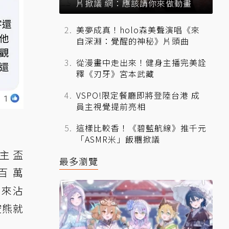
片掀議 網：應該請你來做動畫
美夢成真！holo森美聲演唱《來
自深淵：覺醒的神秘》片頭曲
從漫畫中走出來！健身主播完美詮
釋《刃牙》宮本武藏
VSPO!限定餐廳即將登陸台港 成
員主視覺提前亮相
這樣比較香！《碧藍航線》推千元
「ASMR米」飯糰掀議
霸主盃
最多瀏覽
，百萬
別來沾
空熊就