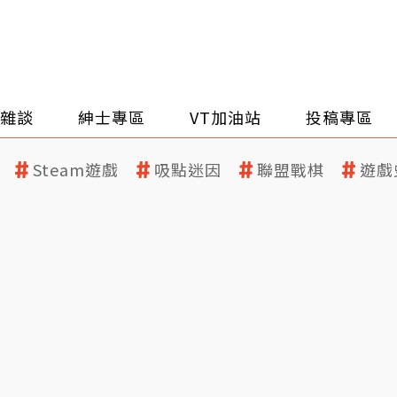
雜談
紳士專區
VT加油站
投稿專區
Steam遊戲
吸點迷因
聯盟戰棋
遊戲