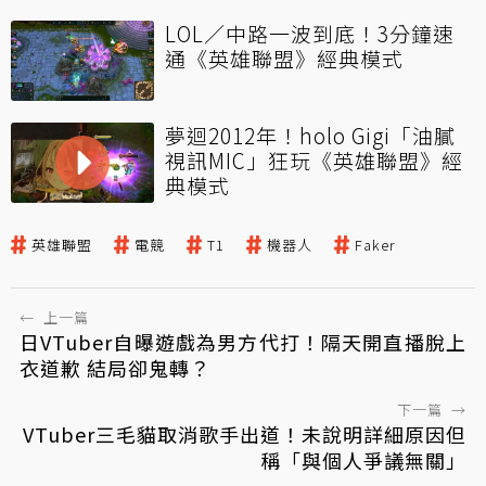
LOL／中路一波到底！3分鐘速
通《英雄聯盟》經典模式
夢迴2012年！holo Gigi「油膩
視訊MIC」狂玩《英雄聯盟》經
典模式
英雄聯盟
電競
T1
機器人
Faker
←
上一篇
日VTuber自曝遊戲為男方代打！隔天開直播脫上
衣道歉 結局卻鬼轉？
下一篇
→
VTuber三毛貓取消歌手出道！未說明詳細原因但
稱「與個人爭議無關」