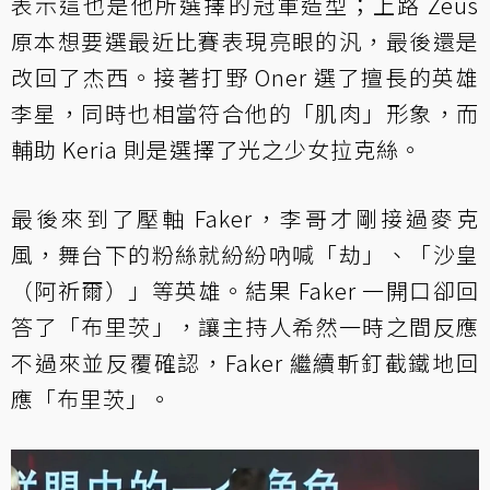
表示這也是他所選擇的冠軍造型；上路 Zeus
原本想要選最近比賽表現亮眼的汎，最後還是
改回了杰西。接著打野 Oner 選了擅長的英雄
李星，同時也相當符合他的「肌肉」形象，而
輔助 Keria 則是選擇了光之少女拉克絲。
最後來到了壓軸 Faker，李哥才剛接過麥克
風，舞台下的粉絲就紛紛吶喊「劫」、「沙皇
（阿祈爾）」等英雄。結果 Faker 一開口卻回
答了「布里茨」，讓主持人希然一時之間反應
不過來並反覆確認，Faker 繼續斬釘截鐵地回
應「布里茨」。