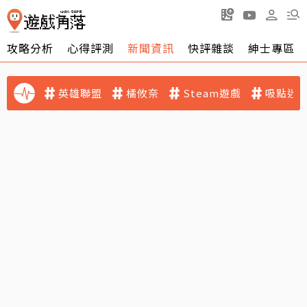
攻略分析
心得評測
新聞資訊
快評雜談
紳士專區
英雄聯盟
橘攸奈
Steam遊戲
吸點迷