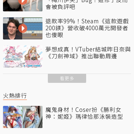
會被負評吧
退款率99%！Steam《這款遊戲
200鎂》營收破4000萬元開發者
也傻眼
夢想成真！VTuber結城昨日奈與
《刀劍神域》推出聯動周邊
看更多
火熱排行
魔鬼身材！Coser扮《勝利女
神：妮姬》瑪律恰那泳裝造型