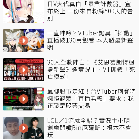
日V大代真白「畢業計數器」宣
布終止 一份來自粉絲500天的告
別
一直呻吟？VTuber詭異「抖動」
直播破130萬觀看 本人發最新聲
明
30人全數陣亡！《艾恩葛朗特迴
盪新聲》邀實況主、VT挑戰「死
亡模式」
靠聊股市走紅！台VTuber珂賽特
婉拒觀眾「直播看盤」要求：我
正職是股票交易
LOL／1等就全錯？實況主小明
劍魔開噴Bin厄薩斯：根本不會
玩