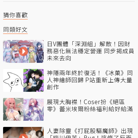
猜你喜歡
同類好文
日V團體「深淵組」解散！因財
務惡化無法穩定營運 同步揭成員
未來去向
神隱兩年終於復活！《冰菓》同
人神繪師回歸 P站重新上傳大量
創作
展現大胸襟！Coser扮《絕區
零》蕾米埃爾粉絲福利給好給滿
人妻除靈《打屁股驅魔師》出現
「梅川伊芙」Bug！這修了反而