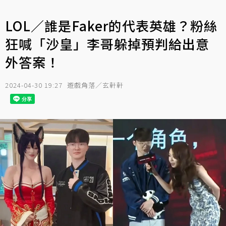
LOL／誰是Faker的代表英雄？粉絲
狂喊「沙皇」李哥躲掉預判給出意
外答案！
2024-04-30 19:27
遊戲角落／玄軒軒