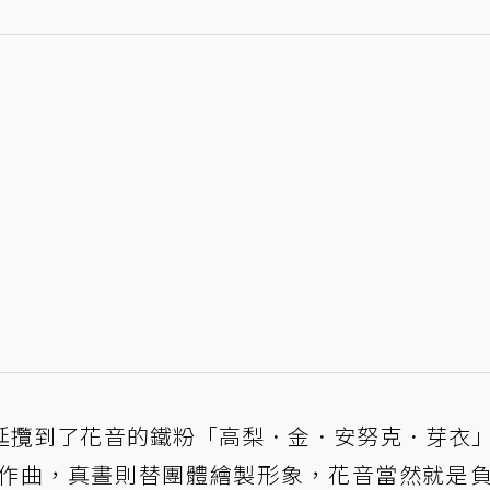
，延攬到了花音的鐵粉「高梨．金．安努克．芽衣
作曲，真晝則替團體繪製形象，花音當然就是