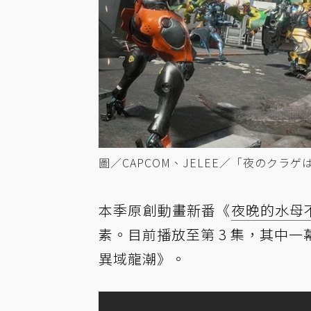
圖／CAPCOM、JELEE／「夜のクラ
本季原創動畫新番《
夜晚的水母
素。目前播放至第 3 集，其中
異域龍潮》。