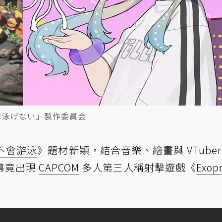
ゲは泳げない」製作委員会
不會游泳
》題材新穎，結合音樂、繪畫與 VTuber
一幕竟出現
CAPCOM
多人第三人稱射擊遊戲《
Exop