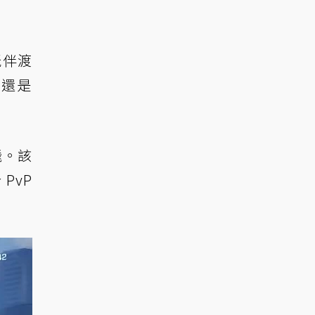
玩伴渡
，還是
。
飛。該
PvP