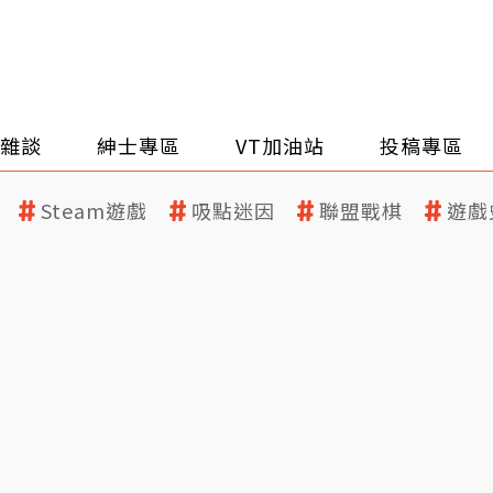
雜談
紳士專區
VT加油站
投稿專區
Steam遊戲
吸點迷因
聯盟戰棋
遊戲