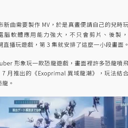
布新曲需要製作 MV，於是真晝便請自己的兒時
電腦軟體應用能力強大，不只會剪片、後製
多少會開直播玩遊戲，第 3 集就安排了這麼一小段畫面
uber 形象玩一款恐龍遊戲，畫面裡許多恐龍噴
7 月推出的《Exoprimal 異域龍潮》，玩法結合 
恐龍。