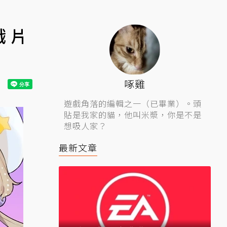
 片
啄雞
遊戲角落的編輯之一（已畢業）。頭
貼是我家的貓，他叫米漿，你是不是
想吸人家？
最新文章