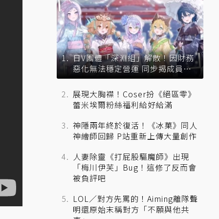
日V團體「深淵組」解散！因財務
惡化無法穩定營運 同步揭成員未
來去向
展現大胸襟！Coser扮《絕區零》
蕾米埃爾粉絲福利給好給滿
神隱兩年終於復活！《冰菓》同人
神繪師回歸 P站重新上傳大量創作
人妻除靈《打屁股驅魔師》出現
「梅川伊芙」Bug！這修了反而會
被負評吧
LOL／對方先罵的！Aiming離隊聲
明還原始末稱對方「不願與他共