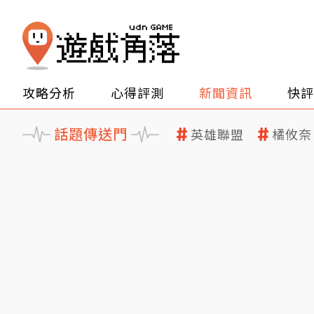
攻略分析
心得評測
新聞資訊
快評
話題傳送門
英雄聯盟
橘攸奈