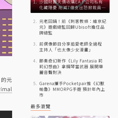
沙國財團天價收購EA！公司私有
化藏隱憂 削減7億支出恐掀裁員風
暴？
元老回鍋！前《刺客教條：維京紀
元》遊戲總監回歸Ubisoft擔任品
牌總監
前偶像節目分享追愛老師全過程
主持人「也太像少女漫畫」
節奏奇幻新作《Lily Fantasia 莉
莉幻想曲》拿鋼琴當武器 展開華
麗音聲對決
 的元
Garena攜手Pocketpair推《幻獸
rimal
帕魯》MMORPG手遊 預計年內上
市
最多瀏覽