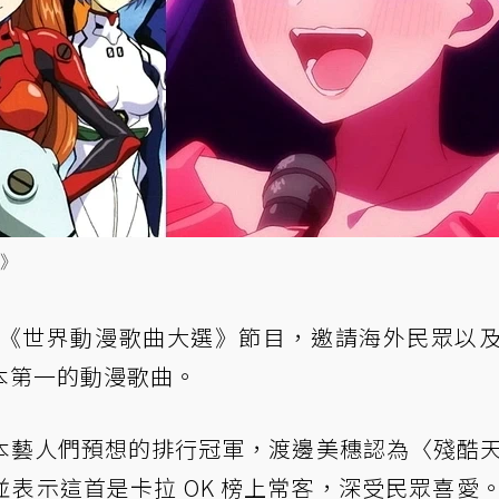
》
出《世界動漫歌曲大選》節目，邀請海外民眾以
本第一的動漫歌曲。
本藝人們預想的排行冠軍，渡邊美穗認為〈殘酷
表示這首是卡拉 OK 榜上常客，深受民眾喜愛