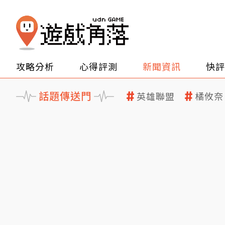
攻略分析
心得評測
新聞資訊
快評
話題傳送門
英雄聯盟
橘攸奈