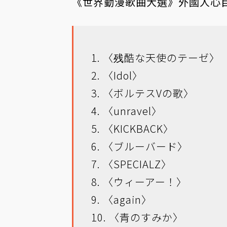
《世界動漫歌曲大選》外國人心目中 
1. 〈残酷な天使のテーゼ〉
2. 〈Idol〉
3. 〈ボルテスVの歌〉
4. 〈unravel〉
5. 〈KICKBACK〉
6. 〈ブルーバード〉
7. 〈SPECIALZ〉
8. 〈ウィーアー！〉
9. 〈again〉
10. 〈青のすみか〉