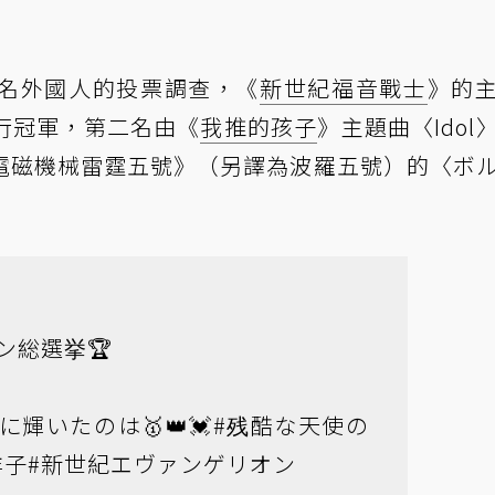
0 名外國人的投票調查，《
新世紀福音戰士
》的
行冠軍，第二名由《
我推的孩子
》主題曲〈Idol
電磁機械雷霆五號》（另譯為波羅五號）的〈ボ
ン総選挙
🏆
輝いたのは🥇👑💓
#残酷な天使の
洋子
#新世紀エヴァンゲリオン