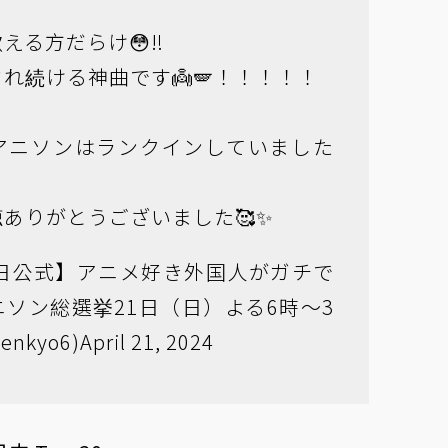
える方だらけ😳‼️
れ続ける神曲です👼🪽！！！！！
アニソンはランクインしていました
ありがとうございました🥰✨
朝日公式】アニメ好き外国人がガチで
ソン総選挙21日（日）よる6時〜3
enkyo6)
April 21, 2024