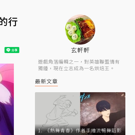
的行
玄軒軒
遊戲角落編輯之一，對英雄聯盟情有
獨鍾，現在立志成為一名烘焙王。
最新文章
《熱舞青春》作者手繪流暢舞蹈影