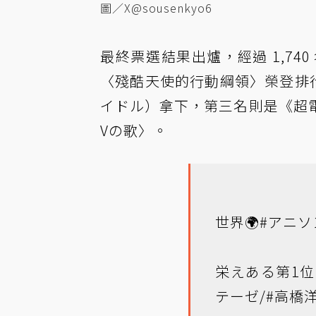
圖／X@sousenkyo6
最終票選結果出爐，經過 1,74
〈殘酷天使的行動綱領〉榮登排
イドル）拿下，第三名則是《超
Vの歌〉。
世界🌍
#アニソ
栄えある第1位に
テーゼ
/
#高橋