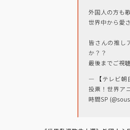
外国人の方も歌
世界中から愛さ
皆さんの推し
か？？
最後までご視聴
— 【テレビ
投票！世界アニ
時間SP (@sous