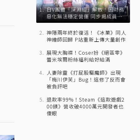
日V團體「深淵組」解散！因財務
惡化無法穩定營運 同步揭成員未
來去向
神隱兩年終於復活！《冰菓》同人
神繪師回歸 P站重新上傳大量創作
展現大胸襟！Coser扮《絕區零》
蕾米埃爾粉絲福利給好給滿
人妻除靈《打屁股驅魔師》出現
「梅川伊芙」Bug！這修了反而會
被負評吧
退款率99%！Steam《這款遊戲2
00鎂》營收破4000萬元開發者也
傻眼