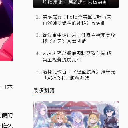
片掀議 網：應該請你來做動畫
美夢成真！holo森美聲演唱《來
自深淵：覺醒的神秘》片頭曲
從漫畫中走出來！健身主播完美詮
釋《刃牙》宮本武藏
VSPO!限定餐廳即將登陸台港 成
員主視覺提前亮相
這樣比較香！《碧藍航線》推千元
「ASMR米」飯糰掀議
及日本
最多瀏覽
天使的
。佐久