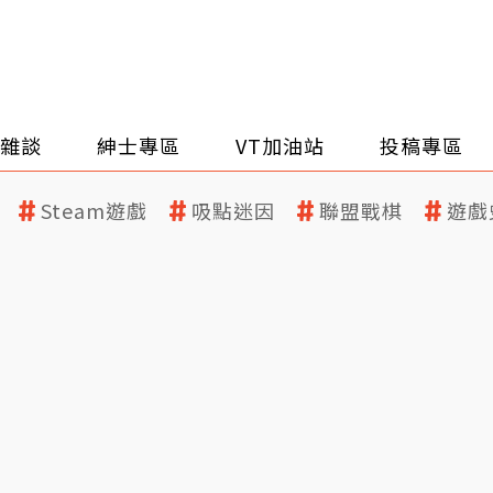
雜談
紳士專區
VT加油站
投稿專區
Steam遊戲
吸點迷因
聯盟戰棋
遊戲