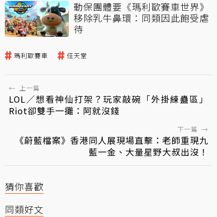
動保團體要《瑪利歐賽車世界》
移除乳牛鼻環：同類因此飽受虐
待
瑪利歐賽車
任天堂
←
上一篇
LOL／想看神仙打架？玩家敲碗「外掛練蠱區」
Riot卻雙手一攤：阿就沒錢
下一篇
→
《蔚藍檔案》香港同人展現場直擊：老師重現九
藍一金、大量星野大叔出沒！
猜你喜歡
同類好文