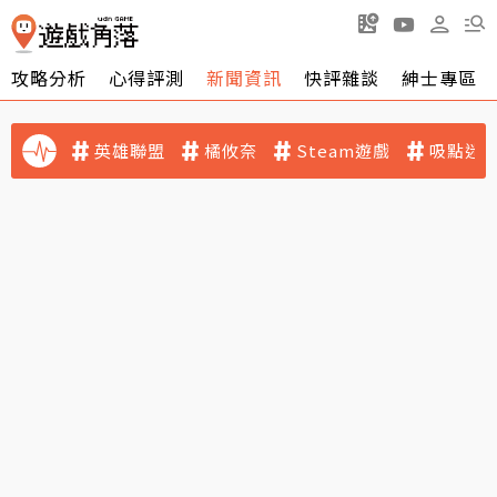
攻略分析
心得評測
新聞資訊
快評雜談
紳士專區
英雄聯盟
橘攸奈
Steam遊戲
吸點迷