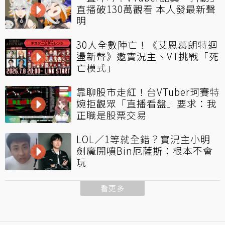
直播破130萬觀看 本人發最新聲
明
30人全數陣亡！《艾恩葛朗特迴
盪新聲》邀實況主、VT挑戰「死
亡模式」
靠聊股市走紅！台VTuber珂賽特
婉拒觀眾「直播看盤」要求：我
正職是股票交易
LOL／1等就全錯？實況主小明
劍魔開噴Bin厄薩斯：根本不會
玩
看更多