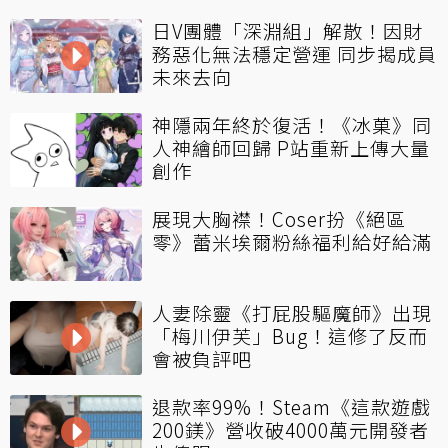
日V團體「深淵組」解散！因財
務惡化無法穩定營運 同步揭成員
未來去向
神隱兩年終於復活！《冰菓》同
人神繪師回歸 P站重新上傳大量
創作
展現大胸襟！Coser扮《絕區
零》蕾米埃爾粉絲福利給好給滿
人妻除靈《打屁股驅魔師》出現
「梅川伊芙」Bug！這修了反而
會被負評吧
退款率99%！Steam《這款遊戲
200鎂》營收破4000萬元開發者