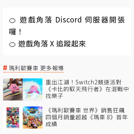
🍊 遊戲角落 Discord 伺服器開張
囉！
🍊 遊戲角落 X 追蹤起來
瑪利歐賽車 更多報導
重出江湖！Switch2競速派對
《卡比的馭天飛行者》在混戰中
找樂子
《瑪利歐賽車 世界》銷售狂飆
四個月銷量超越《瑪車 8》首年
成績