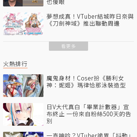
也傻眼
夢想成真！VTuber結城昨日奈與
《刀劍神域》推出聯動周邊
看更多
火熱排行
魔鬼身材！Coser扮《勝利女
神：妮姬》瑪律恰那泳裝造型
日V大代真白「畢業計數器」宣
布終止 一份來自粉絲500天的告
別
一直呻吟？VTuber詭異「抖動」