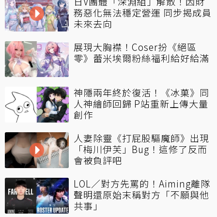
日V團體「深淵組」解散！因財
務惡化無法穩定營運 同步揭成員
未來去向
展現大胸襟！Coser扮《絕區
零》蕾米埃爾粉絲福利給好給滿
神隱兩年終於復活！《冰菓》同
人神繪師回歸 P站重新上傳大量
創作
人妻除靈《打屁股驅魔師》出現
「梅川伊芙」Bug！這修了反而
會被負評吧
LOL／對方先罵的！Aiming離隊
聲明還原始末稱對方「不願與他
共事」