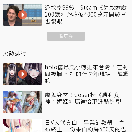
退款率99%！Steam《這款遊戲
200鎂》營收破4000萬元開發者
也傻眼
看更多
火熱排行
holo儒烏風亭螺鈿來台灣！在海
關被攔下 打開行李箱現場一陣尷
尬
魔鬼身材！Coser扮《勝利女
神：妮姬》瑪律恰那泳裝造型
日V大代真白「畢業計數器」宣
布終止 一份來自粉絲500天的告