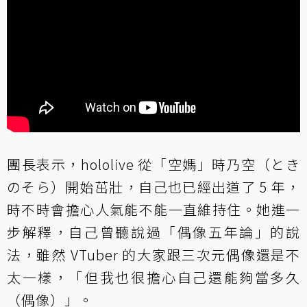
團長表示，hololive 從「空媽」時乃空（とき
のそら）開始茁壯，自己也已經出道了 5 年，
時不時會擔心人氣能不能一直維持住。她進一
步解釋，自己曾聽說過「偶像五年論」的說
法，雖然 VTuber 的大家跟三次元偶像還是不
太一樣，「但我也很擔心自己還能夠當多久
（偶像）」。