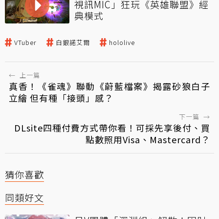
視訊MIC」狂玩《英雄聯盟》經
典模式
VTuber
白銀諾艾爾
hololive
←
上一篇
真香！《雀魂》聯動《蔚藍檔案》揭露砂狼白子
立繪 但有種「接頭」感？
下一篇
→
DLsite四種付費方式帶你看！可採先享後付、買
點數照用Visa、Mastercard？
猜你喜歡
同類好文