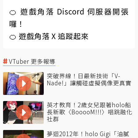
🍊 遊戲角落 Discord 伺服器開張
囉！
🍊 遊戲角落 X 追蹤起來
VTuber 更多報導
突破界線！日最新技術「V-
Nade!」讓觸碰虛擬偶像更真實
英才教育！2歲女兒跟著holo船
長新歌〈BooooM!!!〉唱跳融化
社群
夢迴2012年！holo Gigi「油膩