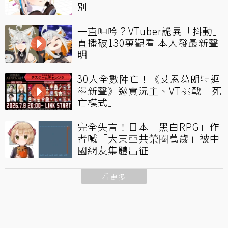
別
一直呻吟？VTuber詭異「抖動」
直播破130萬觀看 本人發最新聲
明
30人全數陣亡！《艾恩葛朗特迴
盪新聲》邀實況主、VT挑戰「死
亡模式」
完全失言！日本「黑白RPG」作
者喊「大東亞共榮圈萬歲」被中
國網友集體出征
看更多