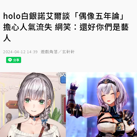
holo白銀諾艾爾談「偶像五年論」
擔心人氣流失 網笑：還好你們是藝
人
2024-04-12 14:39
遊戲角落／玄軒軒