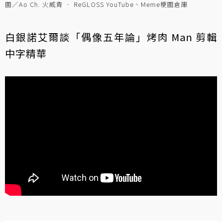
圖／Ao Ch. 火威青 ‐ ReGLOSS YouTube、Meme梗圖倉庫
白銀諾艾爾談「偶像五年論」烤肉 Man 剪輯
中字精華