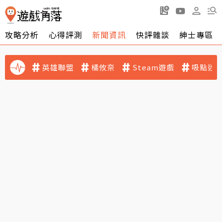
攻略分析
心得評測
新聞資訊
快評雜談
紳士專區
英雄聯盟
橘攸奈
Steam遊戲
吸點迷