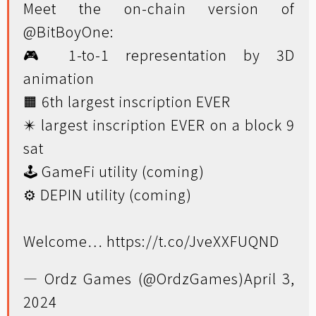
Meet the on-chain version of
@BitBoyOne
:
🎮 1-to-1 representation by 3D
animation
🟧 6th largest inscription EVER
✴️ largest inscription EVER on a block 9
sat
🕹️ GameFi utility (coming)
⚙️ DEPIN utility (coming)
Welcome…
https://t.co/JveXXFUQND
— Ordz Games (@OrdzGames)
April 3,
2024