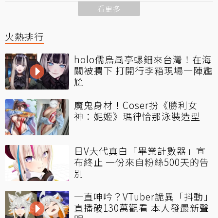
看更多
火熱排行
holo儒烏風亭螺鈿來台灣！在海
關被攔下 打開行李箱現場一陣尷
尬
魔鬼身材！Coser扮《勝利女
神：妮姬》瑪律恰那泳裝造型
日V大代真白「畢業計數器」宣
布終止 一份來自粉絲500天的告
別
一直呻吟？VTuber詭異「抖動」
直播破130萬觀看 本人發最新聲