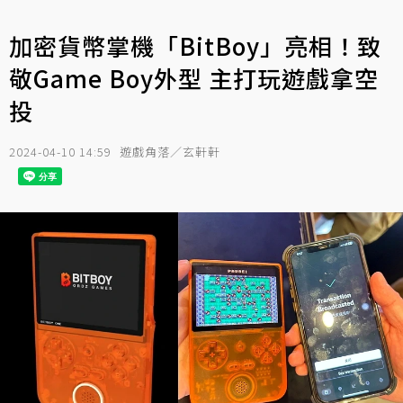
加密貨幣掌機「BitBoy」亮相！致
敬Game Boy外型 主打玩遊戲拿空
投
2024-04-10 14:59
遊戲角落／玄軒軒