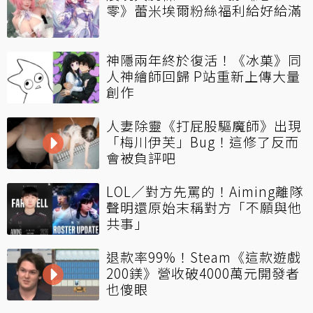
零》蕾米埃爾粉絲福利給好給滿
神隱兩年終於復活！《冰菓》同
人神繪師回歸 P站重新上傳大量
創作
人妻除靈《打屁股驅魔師》出現
「梅川伊芙」Bug！這修了反而
會被負評吧
LOL／對方先罵的！Aiming離隊
聲明還原始末稱對方「不願與他
共事」
退款率99%！Steam《這款遊戲
200鎂》營收破4000萬元開發者
也傻眼