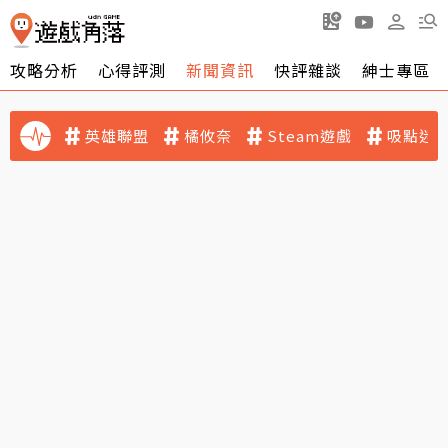
攻略分析
心得評測
新聞資訊
快評雜談
紳士專區
英雄聯盟
橘攸奈
Steam遊戲
吸點迷