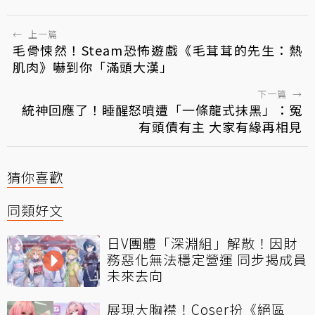
←
上一篇
毛骨悚然！Steam恐怖遊戲《毛茸茸的先生：熱
肌肉》嚇到你「滿頭大漢」
下一篇
→
統神回應了！睡醒怒噴遭「一條龍式抹黑」：冤
有頭債有主 大家有緣再相見
猜你喜歡
同類好文
日V團體「深淵組」解散！因財
務惡化無法穩定營運 同步揭成員
未來去向
展現大胸襟！Coser扮《絕區