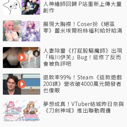
人神繪師回歸 P站重新上傳大量
創作
展現大胸襟！Coser扮《絕區
零》蕾米埃爾粉絲福利給好給滿
人妻除靈《打屁股驅魔師》出現
「梅川伊芙」Bug！這修了反而
會被負評吧
退款率99%！Steam《這款遊戲
200鎂》營收破4000萬元開發者
也傻眼
夢想成真！VTuber結城昨日奈與
《刀劍神域》推出聯動周邊