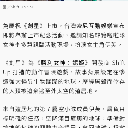
圖／Shift Up、SIE
為慶祝《
劍星
》上市，台灣
索尼互動娛樂
宣布
即將舉辦上市紀念活動，邀請知名韓籍啦啦隊
女神李多慧親臨活動現場，扮演女主角伊芙。
《劍星》為《
勝利女神：妮姬
》開發商 Shift
Up 打造的動作冒險遊戲，故事背景設定在慘
遭強大怪異生物蹂躪的地球，歷經屠殺而倖存
的人類被迫棄逃至外太空的殖居地。
來自殖居地的第 7 騰空小隊成員伊芙，肩負目
標明確的任務，空降滿目瘡痍的地球，準備對
抗摧毀地球的惡勢力奈提巴，奪回地球、拯救