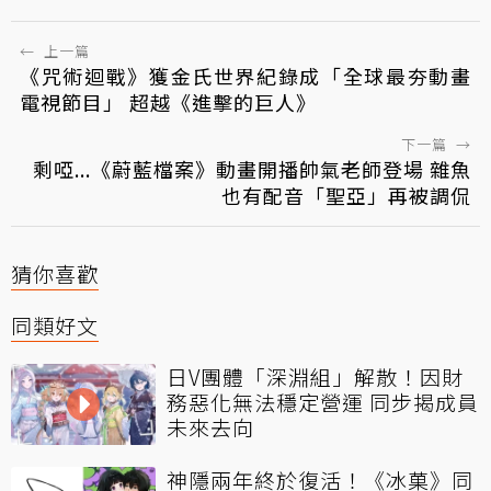
←
上一篇
《咒術迴戰》獲金氏世界紀錄成「全球最夯動畫
電視節目」 超越《進擊的巨人》
下一篇
→
剩啞...《蔚藍檔案》動畫開播帥氣老師登場 雜魚
也有配音「聖亞」再被調侃
猜你喜歡
同類好文
日V團體「深淵組」解散！因財
務惡化無法穩定營運 同步揭成員
未來去向
神隱兩年終於復活！《冰菓》同