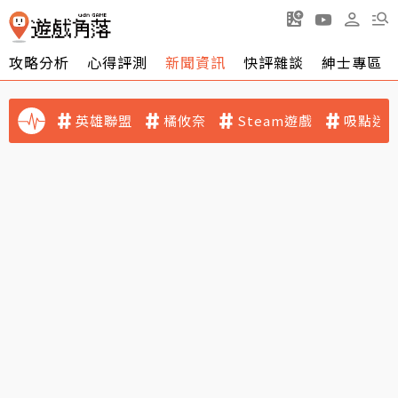
攻略分析
心得評測
新聞資訊
快評雜談
紳士專區
英雄聯盟
橘攸奈
Steam遊戲
吸點迷