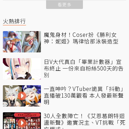
看更多
火熱排行
魔鬼身材！Coser扮《勝利女
神：妮姬》瑪律恰那泳裝造型
日V大代真白「畢業計數器」宣
布終止 一份來自粉絲500天的告
別
一直呻吟？VTuber詭異「抖動」
直播破130萬觀看 本人發最新聲
明
30人全數陣亡！《艾恩葛朗特迴
盪新聲》邀實況主、VT挑戰「死
亡模式」