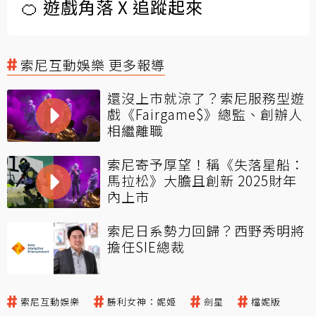
🍊 遊戲角落 X 追蹤起來
索尼互動娛樂 更多報導
還沒上市就涼了？索尼服務型遊
戲《Fairgame$》總監、創辦人
相繼離職
索尼寄予厚望！稱《失落星船：
馬拉松》大膽且創新 2025財年
內上市
索尼日系勢力回歸？西野秀明將
擔任SIE總裁
索尼互動娛樂
勝利女神：妮姬
劍星
檔妮版