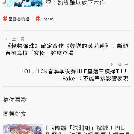
程：始終難以放下本作
星露谷物語
Steam
←
上一篇
《怪物彈珠》確定合作《葬送的芙莉蓮》！斷頭
台阿烏拉「究極」難度登場
下一篇
→
LOL／LCK春季季後賽HLE直落三橫掃T1！
Faker：不能單排影響表現
猜你喜歡
同類好文
日V團體「深淵組」解散！因財