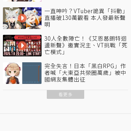
一直呻吟？VTuber詭異「抖動」
直播破130萬觀看 本人發最新聲
明
30人全數陣亡！《艾恩葛朗特迴
盪新聲》邀實況主、VT挑戰「死
亡模式」
完全失言！日本「黑白RPG」作
者喊「大東亞共榮圈萬歲」被中
國網友集體出征
看更多