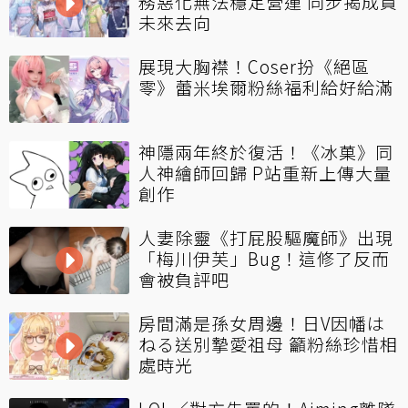
務惡化無法穩定營運 同步揭成員
未來去向
展現大胸襟！Coser扮《絕區
零》蕾米埃爾粉絲福利給好給滿
神隱兩年終於復活！《冰菓》同
人神繪師回歸 P站重新上傳大量
創作
人妻除靈《打屁股驅魔師》出現
「梅川伊芙」Bug！這修了反而
會被負評吧
房間滿是孫女周邊！日V因幡は
ねる送別摯愛祖母 籲粉絲珍惜相
處時光