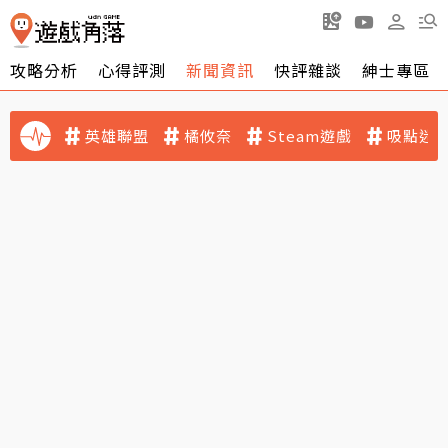
攻略分析
心得評測
新聞資訊
快評雜談
紳士專區
英雄聯盟
橘攸奈
Steam遊戲
吸點迷