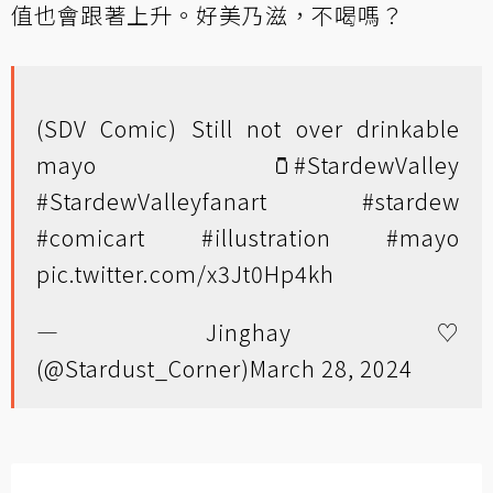
值也會跟著上升。好美乃滋，不喝嗎？
(SDV Comic) Still not over drinkable
mayo 🫙
#StardewValley
#StardewValleyfanart
#stardew
#comicart
#illustration
#mayo
pic.twitter.com/x3Jt0Hp4kh
— Jinghay ♡
(@Stardust_Corner)
March 28, 2024