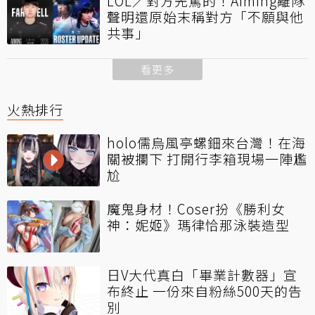
LOL／對方先罵的！Aiming離隊
聲明還原始末稱對方「不願與他
共事」
看更多
火熱排行
holo儒烏風亭螺鈿來台灣！在海
關被攔下 打開行李箱現場一陣尷
尬
魔鬼身材！Coser扮《勝利女
神：妮姬》瑪律恰那泳裝造型
日V大代真白「畢業計數器」宣
布終止 一份來自粉絲500天的告
別