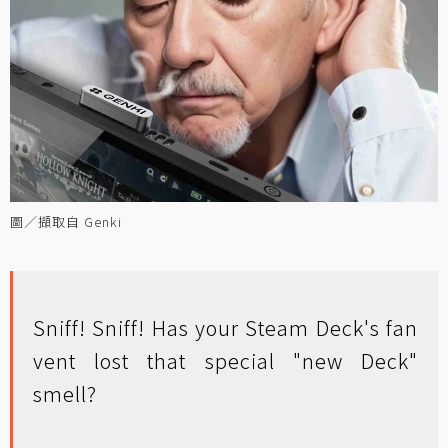
圖／擷取自 Genki
Sniff! Sniff! Has your Steam Deck's fan
vent lost that special "new Deck"
smell?