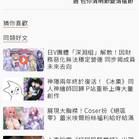
過 包你清明節變清槍節
猜你喜歡
同類好文
日V團體「深淵組」解散！因財
務惡化無法穩定營運 同步揭成員
未來去向
神隱兩年終於復活！《冰菓》同
人神繪師回歸 P站重新上傳大量
創作
展現大胸襟！Coser扮《絕區
零》蕾米埃爾粉絲福利給好給滿