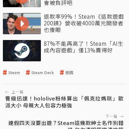
會被負評吧
退款率99%！Steam《這款遊戲
200鎂》營收破4000萬元開發者
也傻眼
87%不能再高了！Steam「AI生
成內容遊戲」僅13%賣得好
Steam
Steam Deck
迷因
←
上一篇
曹級迅速！hololive粉絲算出「佩克拉媽咪」歐
派大小 母親大人包容力極強
下一篇
→
連假四天沒要出遊？Steam這幾款紳士名作別錯