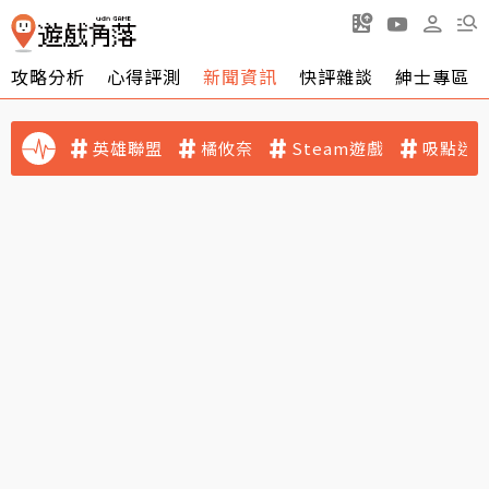
攻略分析
心得評測
新聞資訊
快評雜談
紳士專區
英雄聯盟
橘攸奈
Steam遊戲
吸點迷