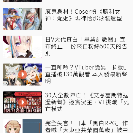
魔鬼身材！Coser扮《勝利女
神：妮姬》瑪律恰那泳裝造型
日V大代真白「畢業計數器」宣
布終止 一份來自粉絲500天的告
別
一直呻吟？VTuber詭異「抖動」
直播破130萬觀看 本人發最新聲
明
30人全數陣亡！《艾恩葛朗特迴
盪新聲》邀實況主、VT挑戰「死
亡模式」
完全失言！日本「黑白RPG」作
者喊「大東亞共榮圈萬歲」被中