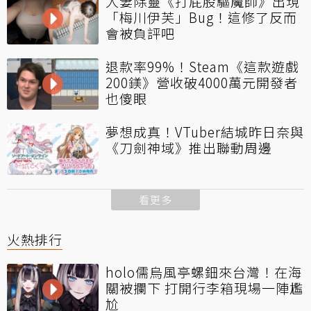
人妻除靈《打屁股驅魔師》出現
「梅川伊芙」Bug！這修了反而
會被負評吧
退款率99%！Steam《這款遊戲
200鎂》營收破4000萬元開發者
也傻眼
夢想成真！VTuber結城昨日奈與
《刀劍神域》推出聯動周邊
看更多
火熱排行
holo儒烏風亭螺鈿來台灣！在海
關被攔下 打開行李箱現場一陣尷
尬