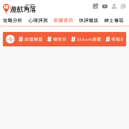
攻略分析
心得評測
新聞資訊
快評雜談
紳士專區
英雄聯盟
橘攸奈
Steam遊戲
吸點迷