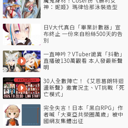
魔鬼身材！Coser扮《勝利女
神：妮姬》瑪律恰那泳裝造型
日V大代真白「畢業計數器」宣
布終止 一份來自粉絲500天的告
別
一直呻吟？VTuber詭異「抖動」
直播破130萬觀看 本人發最新聲
明
30人全數陣亡！《艾恩葛朗特迴
盪新聲》邀實況主、VT挑戰「死
亡模式」
完全失言！日本「黑白RPG」作
者喊「大東亞共榮圈萬歲」被中
國網友集體出征