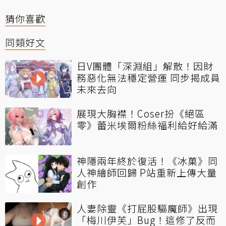
猜你喜歡
同類好文
日V團體「深淵組」解散！因財
務惡化無法穩定營運 同步揭成員
未來去向
展現大胸襟！Coser扮《絕區
零》蕾米埃爾粉絲福利給好給滿
神隱兩年終於復活！《冰菓》同
人神繪師回歸 P站重新上傳大量
創作
人妻除靈《打屁股驅魔師》出現
「梅川伊芙」Bug！這修了反而