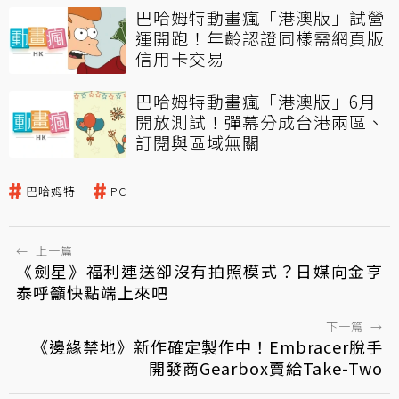
巴哈姆特動畫瘋「港澳版」試營
運開跑！年齡認證同樣需網頁版
信用卡交易
巴哈姆特動畫瘋「港澳版」6月
開放測試！彈幕分成台港兩區、
訂閱與區域無關
巴哈姆特
PC
←
上一篇
《劍星》福利連送卻沒有拍照模式？日媒向金亨
泰呼籲快點端上來吧
下一篇
→
《邊緣禁地》新作確定製作中！Embracer脫手
開發商Gearbox賣給Take-Two