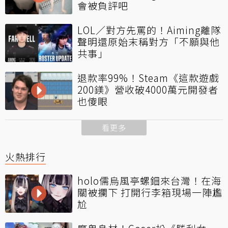
會被負評吧
LOL／對方先罵的！Aiming離隊
聲明還原始末稱對方「不願與他
共事」
退款率99%！Steam《這款遊戲
200鎂》營收破4000萬元開發者
也傻眼
看更多
火熱排行
holo儒烏風亭螺鈿來台灣！在海
關被攔下 打開行李箱現場一陣尷
尬