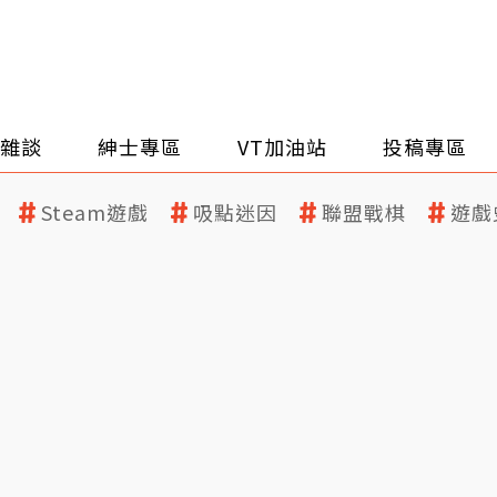
雜談
紳士專區
VT加油站
投稿專區
Steam遊戲
吸點迷因
聯盟戰棋
遊戲