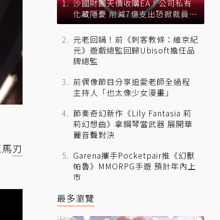
沙國財團天價收購EA！公司私有
化藏隱憂 削減7億支出恐掀裁員風
暴？
元老回鍋！前《刺客教條：維京紀
元》遊戲總監回歸Ubisoft擔任品
牌總監
前偶像節目分享追愛老師全過程
主持人「也太像少女漫畫」
節奏奇幻新作《Lily Fantasia 莉
莉幻想曲》拿鋼琴當武器 展開華
麗音聲對決
範馬
刃
Garena攜手Pocketpair推《幻獸
帕魯》MMORPG手遊 預計年內上
市
最多瀏覽