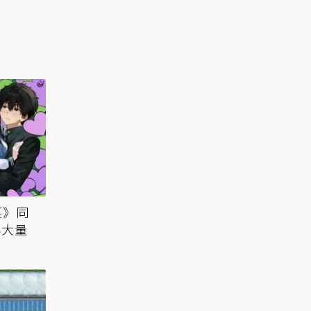
菓》同
傳大量