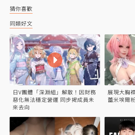
猜你喜歡
同類好文
日V團體「深淵組」解散！因財務
展現大胸襟
惡化無法穩定營運 同步揭成員未
蕾米埃爾
來去向