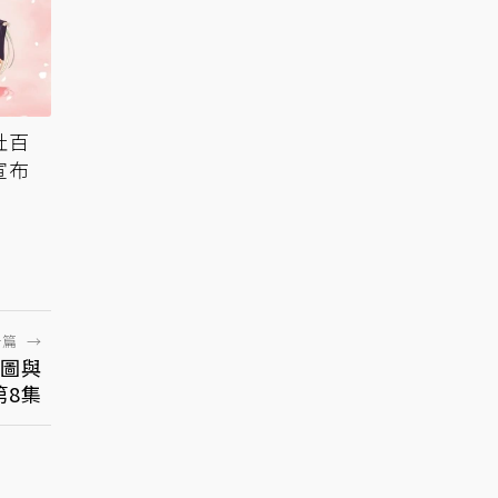
社百
宣布
一篇
→
圖與
第8集