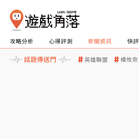
攻略分析
心得評測
新聞資訊
快評
話題傳送門
英雄聯盟
橘攸奈