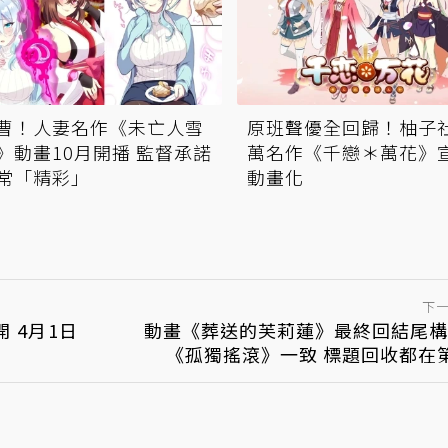
曹！人妻名作《未亡人雪
原班聲優全回歸！柚子
》動畫10月開播 監督承諾
萬名作《千戀＊萬花》
常「精彩」
動畫化
下
 4月1日
動畫《葬送的芙莉蓮》最終回結尾構
《孤獨搖滾》一致 標題回收都在