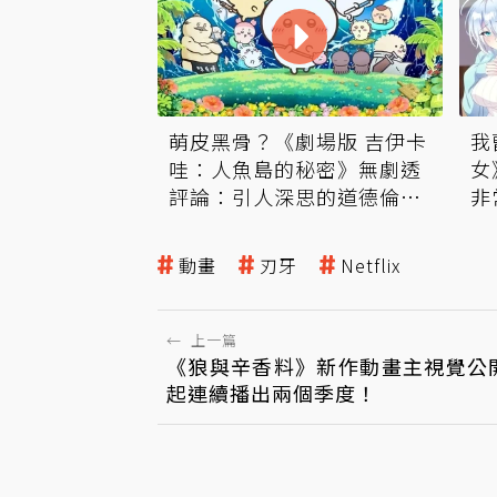
萌皮黑骨？《劇場版 吉伊卡
我
哇：人魚島的秘密》無劇透
女
評論：引人深思的道德倫理
非
劇
動畫
刃牙
Netflix
←
上一篇
《狼與辛香料》新作動畫主視覺公開
起連續播出兩個季度！