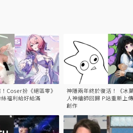
！Coser扮《絕區零》
神隱兩年終於復活！《冰
粉絲福利給好給滿
人神繪師回歸 P站重新上
創作