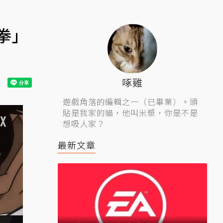
「拳」
啄雞
遊戲角落的編輯之一（已畢業）。頭
貼是我家的貓，他叫米漿，你是不是
想吸人家？
最新文章