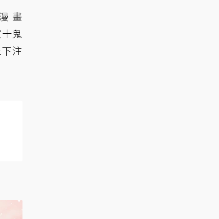
與漫畫
家十鬼
上下注