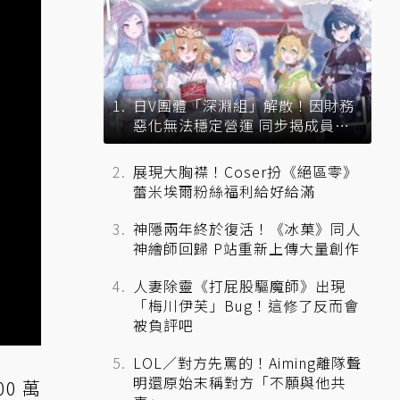
日V團體「深淵組」解散！因財務
惡化無法穩定營運 同步揭成員未
來去向
展現大胸襟！Coser扮《絕區零》
蕾米埃爾粉絲福利給好給滿
神隱兩年終於復活！《冰菓》同人
神繪師回歸 P站重新上傳大量創作
人妻除靈《打屁股驅魔師》出現
「梅川伊芙」Bug！這修了反而會
被負評吧
LOL／對方先罵的！Aiming離隊聲
明還原始末稱對方「不願與他共
0 萬