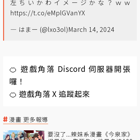
左ちいかわイメージかな？ｗｗ
https://t.co/eMplGVanYX
— はまー (@lxo3ol)
March 14, 2024
🍊 遊戲角落 Discord 伺服器開張
囉！
🍊 遊戲角落 X 追蹤起來
漫畫 更多報導
要沒了...辣妹系漫畫《今泉家》