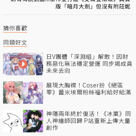
版「暗月大劍」但沒有附菈妮
猜你喜歡
同類好文
日V團體「深淵組」解散！因財
務惡化無法穩定營運 同步揭成員
未來去向
展現大胸襟！Coser扮《絕區
零》蕾米埃爾粉絲福利給好給滿
神隱兩年終於復活！《冰菓》同
人神繪師回歸 P站重新上傳大量
創作