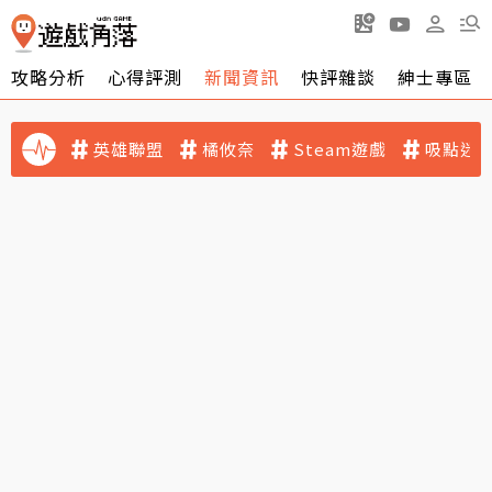
攻略分析
心得評測
新聞資訊
快評雜談
紳士專區
英雄聯盟
橘攸奈
Steam遊戲
吸點迷