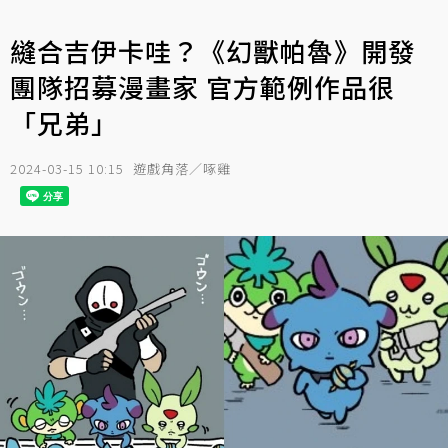
縫合吉伊卡哇？《幻獸帕魯》開發
團隊招募漫畫家 官方範例作品很
「兄弟」
2024-03-15 10:15
遊戲角落／啄雞