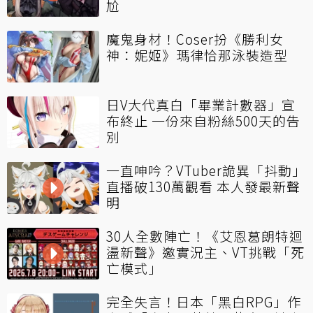
尬
魔鬼身材！Coser扮《勝利女
神：妮姬》瑪律恰那泳裝造型
日V大代真白「畢業計數器」宣
布終止 一份來自粉絲500天的告
別
一直呻吟？VTuber詭異「抖動」
直播破130萬觀看 本人發最新聲
明
30人全數陣亡！《艾恩葛朗特迴
盪新聲》邀實況主、VT挑戰「死
亡模式」
完全失言！日本「黑白RPG」作