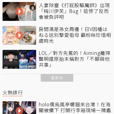
人妻除靈《打屁股驅魔師》出現
「梅川伊芙」Bug！這修了反而
會被負評吧
房間滿是孫女周邊！日V因幡は
ねる送別摯愛祖母 籲粉絲珍惜相
處時光
LOL／對方先罵的！Aiming離隊
聲明還原始末稱對方「不願與他
共事」
看更多
火熱排行
holo儒烏風亭螺鈿來台灣！在海
關被攔下 打開行李箱現場一陣尷