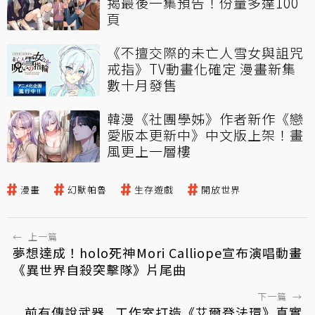
揭最後一集預告！份量多達100
頁
《不擅交際的未亡人雪女與詛咒
戒指》TV動畫化確定 漫畫新集
數十月發售
韓漫《社團學姊》作者新作《戀
愛版本更新中》中文版上架！畫
風更上一層樓
漫畫
幻獸帕魯
生存遊戲
開放世界
←
上一篇
夢想達成！holo死神Mori Calliope宣布演唱動畫
《異世界自殺突擊隊》片尾曲
下一篇
→
前有傳說武器...工作室打造《艾爾登法環》真實