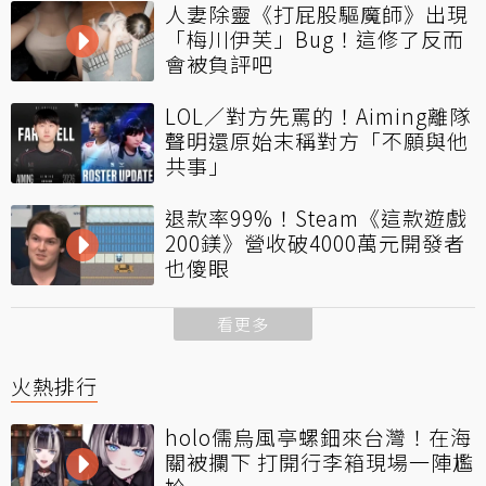
人妻除靈《打屁股驅魔師》出現
「梅川伊芙」Bug！這修了反而
會被負評吧
LOL／對方先罵的！Aiming離隊
聲明還原始末稱對方「不願與他
共事」
退款率99%！Steam《這款遊戲
200鎂》營收破4000萬元開發者
也傻眼
看更多
火熱排行
holo儒烏風亭螺鈿來台灣！在海
關被攔下 打開行李箱現場一陣尷