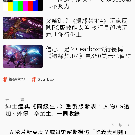
卡不夠力
又嘴砲？《邊緣禁地4》玩家反
映PC版效能太差 執行長卻嗆玩
家「你行你上」
信心十足？Gearbox執行長稱
《邊緣禁地4》賣350美元也值得
邊緣禁地
Gearbox
←
上一篇
紳士經典《同級生2》重製版發表！人物CG追
加、外傳「卒業生」一同收錄
下一篇
→
AI影片新高度？威爾史密斯模仿「吃義大利麵」