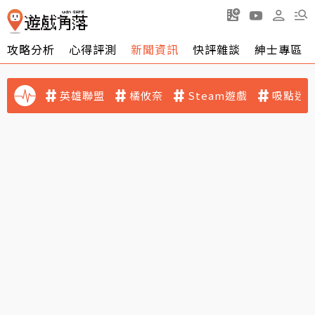
攻略分析
心得評測
新聞資訊
快評雜談
紳士專區
英雄聯盟
橘攸奈
Steam遊戲
吸點迷