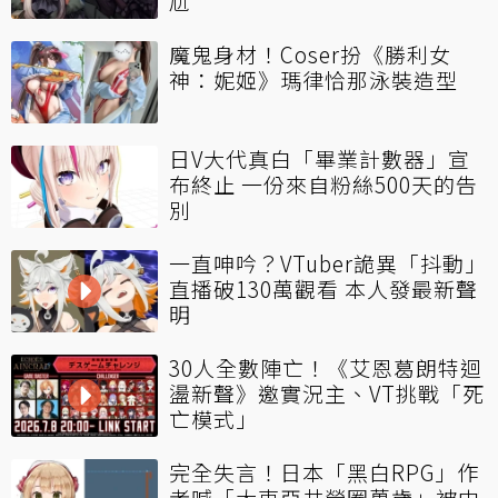
尬
魔鬼身材！Coser扮《勝利女
神：妮姬》瑪律恰那泳裝造型
日V大代真白「畢業計數器」宣
布終止 一份來自粉絲500天的告
別
一直呻吟？VTuber詭異「抖動」
直播破130萬觀看 本人發最新聲
明
30人全數陣亡！《艾恩葛朗特迴
盪新聲》邀實況主、VT挑戰「死
亡模式」
完全失言！日本「黑白RPG」作
者喊「大東亞共榮圈萬歲」被中