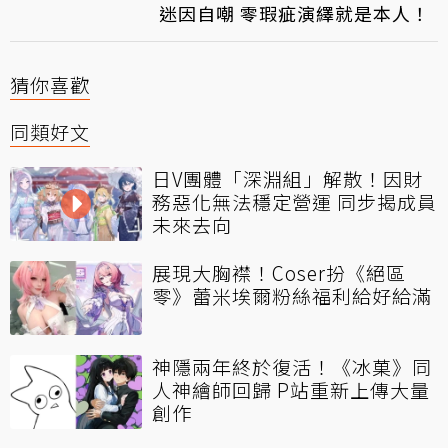
迷因自嘲 零瑕疵演繹就是本人！
猜你喜歡
同類好文
日V團體「深淵組」解散！因財
務惡化無法穩定營運 同步揭成員
未來去向
展現大胸襟！Coser扮《絕區
零》蕾米埃爾粉絲福利給好給滿
神隱兩年終於復活！《冰菓》同
人神繪師回歸 P站重新上傳大量
創作