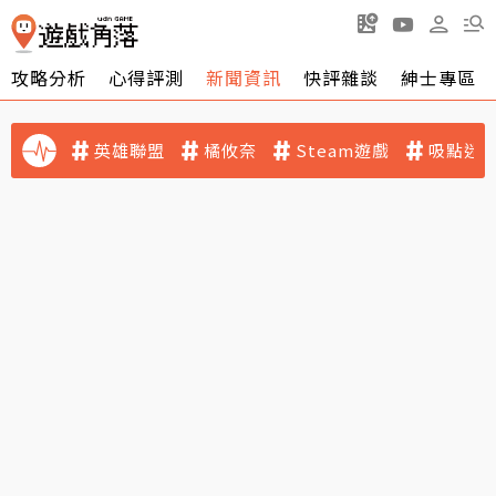
攻略分析
心得評測
新聞資訊
快評雜談
紳士專區
英雄聯盟
橘攸奈
Steam遊戲
吸點迷