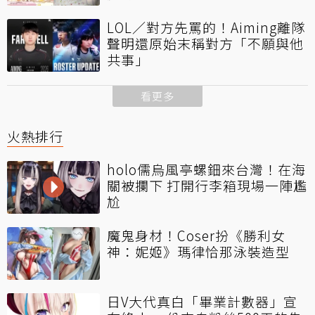
LOL／對方先罵的！Aiming離隊
聲明還原始末稱對方「不願與他
共事」
看更多
火熱排行
holo儒烏風亭螺鈿來台灣！在海
關被攔下 打開行李箱現場一陣尷
尬
魔鬼身材！Coser扮《勝利女
神：妮姬》瑪律恰那泳裝造型
日V大代真白「畢業計數器」宣