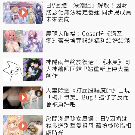
日V團體「深淵組」解散！因財
務惡化無法穩定營運 同步揭成員
未來去向
展現大胸襟！Coser扮《絕區
零》蕾米埃爾粉絲福利給好給滿
神隱兩年終於復活！《冰菓》同
人神繪師回歸 P站重新上傳大量
創作
人妻除靈《打屁股驅魔師》出現
「梅川伊芙」Bug！這修了反而
會被負評吧
房間滿是孫女周邊！日V因幡は
ねる送別摯愛祖母 籲粉絲珍惜相
處時光