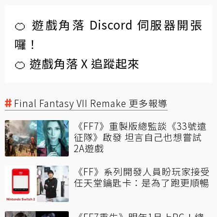
🍊 遊戲角落 Discord 伺服器開張
囉！
🍊 遊戲角落 X 追蹤起來
Final Fantasy VII Remake 更多報導
《FF7》重製版總監談《33號遠
征隊》啟發 坦言自己也想嘗試
2A遊戲
《FF》系列開發人員盼玩家接受
任天堂鑰匙卡：是為了跑更順暢
《FF7重生》明年1月上PC！總