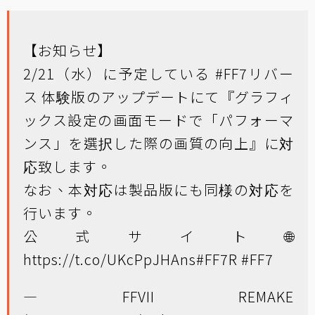
【お知らせ】
2/21（水）に予定している
#FF7リバー
ス
体験版のアップデートにて『グラフィ
ックス設定の画面モードで「パフォーマ
ンス」を選択した際の画質の向上』に対
応致します。
なお、本対応は製品版にも同様の対応を
行います。
公式サイト🌐
https://t.co/UKcPpJHAns
#FF7R
#FF7
— FFVII REMAKE