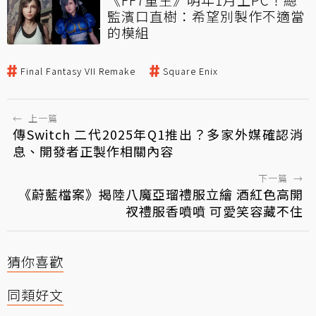
監濱口直樹：希望別製作不適當
的模組
Final Fantasy VII Remake
Square Enix
←
上一篇
傳Switch 二代2025年Q1推出？多家外媒確認消
息、開發者正製作相關內容
下一篇
→
《蔚藍檔案》揭陸八魔亞瑠禮服立繪 酒紅色高開
衩禮服香噴噴 可愛笑容藏不住
猜你喜歡
同類好文