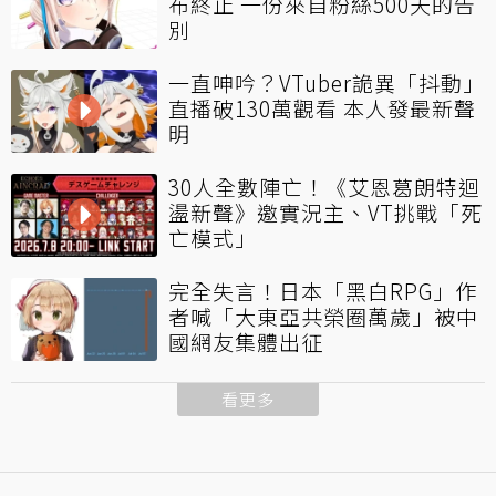
布終止 一份來自粉絲500天的告
別
一直呻吟？VTuber詭異「抖動」
直播破130萬觀看 本人發最新聲
明
30人全數陣亡！《艾恩葛朗特迴
盪新聲》邀實況主、VT挑戰「死
亡模式」
完全失言！日本「黑白RPG」作
者喊「大東亞共榮圈萬歲」被中
國網友集體出征
看更多