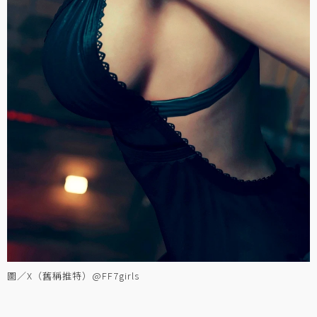
圖／X（舊稱推特）@FF7girls