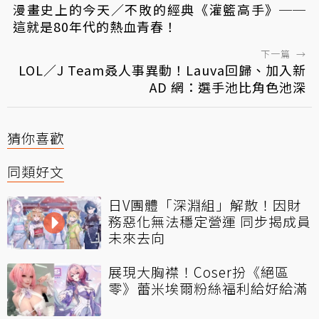
漫畫史上的今天／不敗的經典《灌籃高手》──
這就是80年代的熱血青春！
下一篇
→
LOL／J Team叒人事異動！Lauva回歸、加入新
AD 網：選手池比角色池深
猜你喜歡
同類好文
日V團體「深淵組」解散！因財
務惡化無法穩定營運 同步揭成員
未來去向
展現大胸襟！Coser扮《絕區
零》蕾米埃爾粉絲福利給好給滿