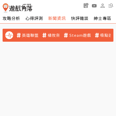
攻略分析
心得評測
新聞資訊
快評雜談
紳士專區
英雄聯盟
橘攸奈
Steam遊戲
吸點迷