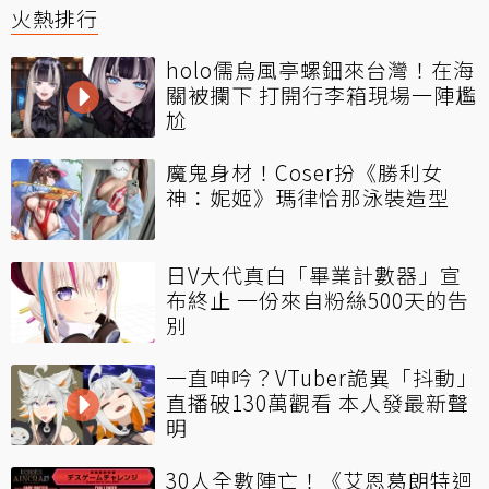
火熱排行
holo儒烏風亭螺鈿來台灣！在海
關被攔下 打開行李箱現場一陣尷
尬
魔鬼身材！Coser扮《勝利女
神：妮姬》瑪律恰那泳裝造型
日V大代真白「畢業計數器」宣
布終止 一份來自粉絲500天的告
別
一直呻吟？VTuber詭異「抖動」
直播破130萬觀看 本人發最新聲
明
30人全數陣亡！《艾恩葛朗特迴