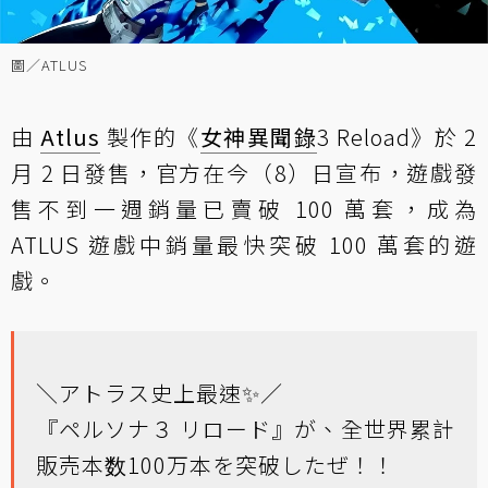
圖／ATLUS
由
Atlus
製作的《
女神異聞錄
3 Reload》於 2
月 2 日發售，官方在今（8）日宣布，遊戲發
售不到一週銷量已賣破 100 萬套，成為
ATLUS 遊戲中銷量最快突破 100 萬套的遊
戲。
＼アトラス史上最速✨／
『ペルソナ３ リロード』が、全世界累計
販売本数100万本を突破したぜ！！