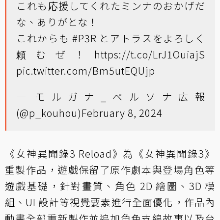
これも応援してくれたミンナのおかげだ
な、ありがとな！
これからも
#P3R
とアトラスをよろしく
頼むぜ！
https://t.co/LrJ1OuiajS
pic.twitter.com/Bm5utEQUjp
— モルガナ_ペルソナ広報
(@p_kouhou)
February 8, 2024
《女神異聞錄3 Reload》為《女神異聞錄3》
重製作品，遊戲保留了原作劇本與登場角色等
遊戲基礎，針對畫質、角色 2D 繪圖、3D 模
組、UI 設計等視覺要素進行全面優化，作品內
動畫全部重新製作並追加角色支線故事以及台