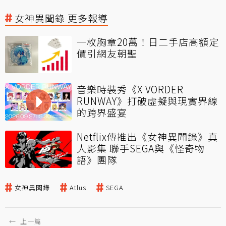
女神異聞錄 更多報導
一枚胸章20萬！日二手店高額定
價引網友朝聖
音樂時裝秀《X VORDER
RUNWAY》打破虛擬與現實界線
的跨界盛宴
Netflix傳推出《女神異聞錄》真
人影集 聯手SEGA與《怪奇物
語》團隊
女神異聞錄
Atlus
SEGA
←
上一篇