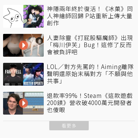
神隱兩年終於復活！《冰菓》同
人神繪師回歸 P站重新上傳大量
創作
人妻除靈《打屁股驅魔師》出現
「梅川伊芙」Bug！這修了反而
會被負評吧
LOL／對方先罵的！Aiming離隊
聲明還原始末稱對方「不願與他
共事」
退款率99%！Steam《這款遊戲
200鎂》營收破4000萬元開發者
也傻眼
看更多