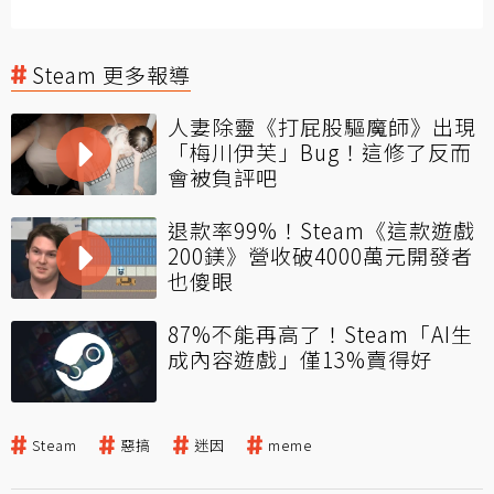
Steam 更多報導
人妻除靈《打屁股驅魔師》出現
「梅川伊芙」Bug！這修了反而
會被負評吧
退款率99%！Steam《這款遊戲
200鎂》營收破4000萬元開發者
也傻眼
87%不能再高了！Steam「AI生
成內容遊戲」僅13%賣得好
Steam
惡搞
迷因
meme