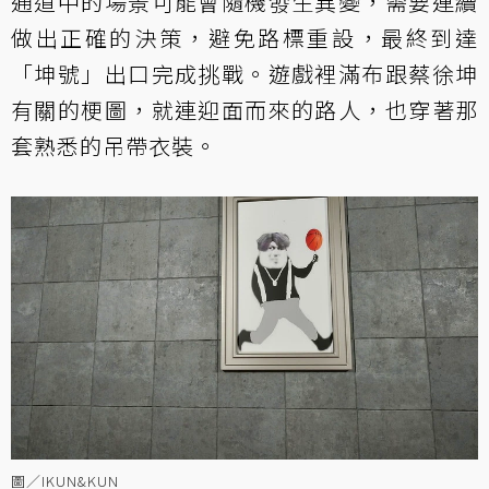
通道中的場景可能會隨機發生異變，需要連續
做出正確的決策，避免路標重設，最終到達
「坤號」出口完成挑戰。遊戲裡滿布跟蔡徐坤
有關的梗圖，就連迎面而來的路人，也穿著那
套熟悉的吊帶衣裝。
圖／IKUN&KUN