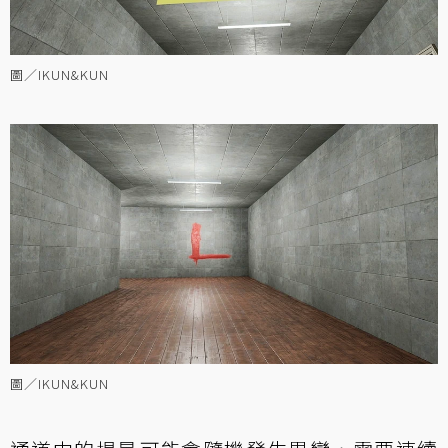
圖／IKUN&KUN
圖／IKUN&KUN