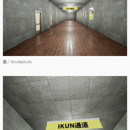
圖／IKUN&KUN