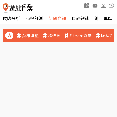
攻略分析
心得評測
新聞資訊
快評雜談
紳士專區
英雄聯盟
橘攸奈
Steam遊戲
吸點迷