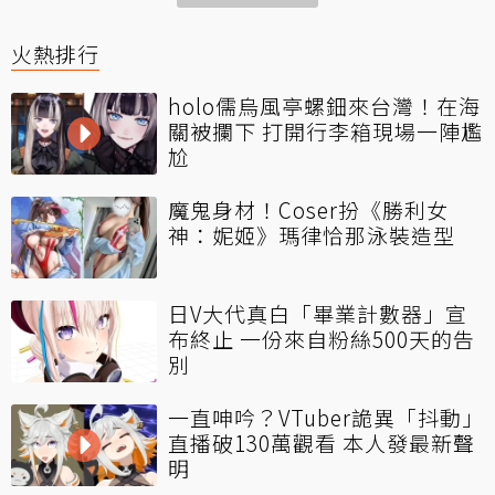
火熱排行
holo儒烏風亭螺鈿來台灣！在海
關被攔下 打開行李箱現場一陣尷
尬
魔鬼身材！Coser扮《勝利女
神：妮姬》瑪律恰那泳裝造型
日V大代真白「畢業計數器」宣
布終止 一份來自粉絲500天的告
別
一直呻吟？VTuber詭異「抖動」
直播破130萬觀看 本人發最新聲
明