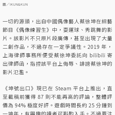
圖／IKUN&KUN
一切的源頭，出自中國偶像藝人蔡徐坤在綜藝
節目《偶像練習生》中，耍運球、秀跳舞的影
片。該影片不只原片段廣傳，甚至出現了大量
二創作品，不過存在一定爭議性。2019 年，
上海律師事務所便受蔡徐坤委託向 bilibili 寄
出律師函，指控該平台上侮辱、誹謗蔡徐坤的
影片氾濫。
《坤號出口》現已在 Steam 平台上推出，直
至截稿前獲得 87 則不能再高的評論，整體評
價為 94% 極度好評。遊戲時間長約 25 分鐘到
一坤年，有興趣的讀者可斟酌入手。不過要注