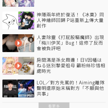
神隱兩年終於復活！《冰菓》同
人神繪師回歸 P站重新上傳大量
創作
人妻除靈《打屁股驅魔師》出現
「梅川伊芙」Bug！這修了反而
會被負評吧
房間滿是孫女周邊！日V因幡は
ねる送別摯愛祖母 籲粉絲珍惜相
處時光
LOL／對方先罵的！Aiming離隊
聲明還原始末稱對方「不願與他
共事」
看更多