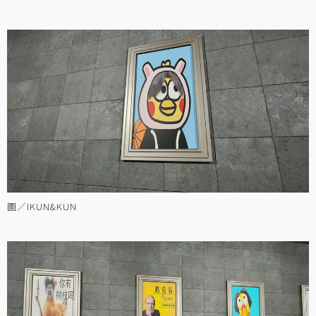
圖／IKUN&KUN