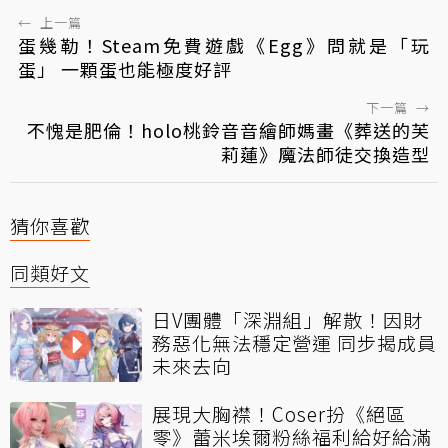
←
上一篇
蛋幾勒！Steam免費遊戲《Egg》問就是「玩
蛋」 一顆蛋也能極度好評
下一篇
→
不愧是肥倫！holo桃鈴音音繪師媽畫《葬送的芙
莉蓮》魔法師徒交換造型
猜你喜歡
同類好文
日V團體「深淵組」解散！因財
務惡化無法穩定營運 同步揭成員
未來去向
展現大胸襟！Coser扮《絕區
零》蕾米埃爾粉絲福利給好給滿