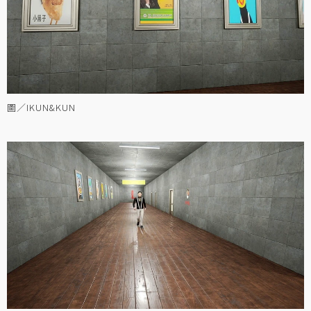
圖／IKUN&KUN